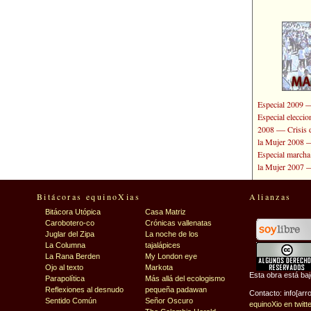
Especial 2009
Especial elecci
—
2008
Crisis 
la Mujer 2008
Especial marcha
la Mujer 2007
Bitácoras equinoXias
Alianzas
Bitácora Utópica
Casa Matriz
Carobotero-co
Crónicas vallenatas
Juglar del Zipa
La noche de los
La Columna
tajalápices
La Rana Berden
My London eye
Ojo al texto
Markota
Esta obra está ba
Parapolítica
Más allá del ecologismo
Reflexiones al desnudo
pequeña padawan
Contacto: info[arr
Sentido Común
Señor Oscuro
equinoXio en twitt