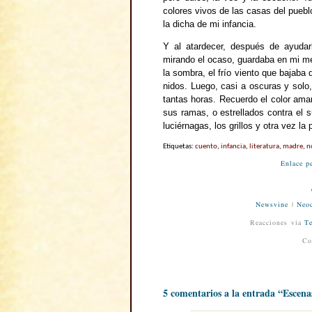
colores vivos de las casas del pueb
la dicha de mi infancia.
Y al atardecer, después de ayuda
mirando el ocaso, guardaba en mi me
la sombra, el frío viento que bajaba
nidos. Luego, casi a oscuras y sol
tantas horas. Recuerdo el color ama
sus ramas, o estrellados contra el s
luciérnagas, los grillos y otra vez la
Etiquetas:
cuento
,
infancia
,
literatura
,
madre
,
n
Enlace p
Newsvine
|
Neod
Reacciones vía
Te
Co
5 comentarios a la entrada “Escena