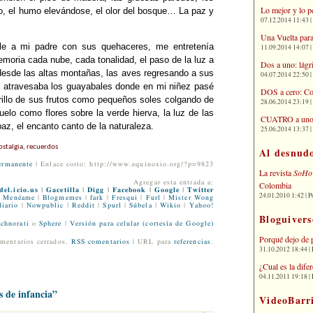
Lo mejor y lo p
lo, el humo elevándose, el olor del bosque… La paz y
07.12.2014 11:43 | 
Una Vuelta para
rle a mi padre con sus quehaceres, me entretenía
11.09.2014 14:07 | 
moria cada nube, cada tonalidad, el paso de la luz a
Dos a uno: lágr
 desde las altas montañas, las aves regresando a sus
04.07.2014 22:50 | 
o, atravesaba los guayabales donde en mi niñez pasé
DOS a cero: Co
rillo de sus frutos como pequeños soles colgando de
28.06.2014 23:19 | 
uelo como flores sobre la verde hierva, la luz de las
CUATRO a uno: 
 paz, el encanto canto de la naturaleza.
25.06.2014 13:37 | 
ostalgia
,
recuerdos
Al desnud
ermanente
| Enlace corto: http://www.equinoxio.org/?p=9823
La revista
SoHo
Agregar esta entrada a:
Colombia
del.icio.us
|
Gacetilla
|
Digg
|
Facebook
|
Google
|
Twitter
24.01.2010 1:42 | P
Menéame
|
Blogmemes
|
fark
|
Fresqui
|
Furl
|
Mister Wong
iario
|
Nowpublic
|
Reddit
|
Spurl
|
Súbela
|
Wikio
|
Yahoo!
Bloguivers
chnorati
o
Sphere
|
Versión para celular (cortesía de Google)
Porqué dejo de 
mentarios cerrados.
RSS comentarios
| URL para
referencias
.
31.10.2012 18:44 | 
¿Cual es la dif
04.11.2011 19:18 | 
s de infancia”
VideoBarr