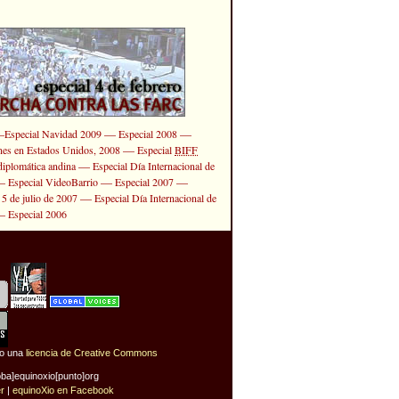
—
—
—
Especial Navidad 2009
Especial 2008
—
ones en Estados Unidos, 2008
Especial
BIFF
—
diplomática andina
Especial Día Internacional de
—
—
—
Especial VideoBarrio
Especial 2007
—
 5 de julio de 2007
Especial Día Internacional de
—
Especial 2006
jo una
licencia de Creative Commons
oba]equinoxio[punto]org
er
|
equinoXio en Facebook