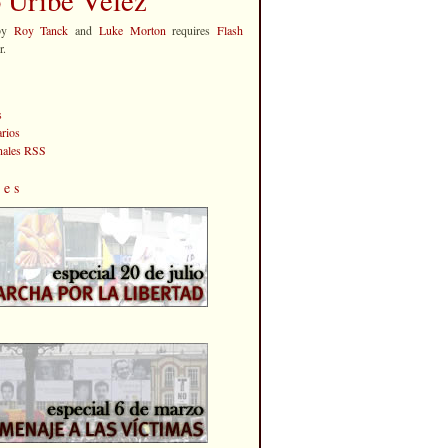
by
Roy Tanck
and
Luke Morton
requires
Flash
r.
s
rios
anales RSS
les