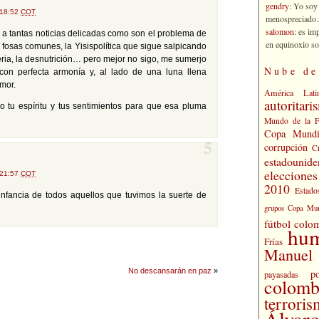
gendry
: Yo soy
 18:52
COT
menospreciado.a
salomon
: es im
s a tantas noticias delicadas como son el problema de
en equinoxio so
las fosas comunes, la Yisispolítica que sigue salpicando
seria, la desnutrición… pero mejor no sigo, me sumerjo
Nube de
 con perfecta armonía y, al lado de una luna llena
mor.
América Lati
autoritari
o tu espíritu y tus sentimientos para que esa pluma
Mundo de la 
Copa Mundi
corrupción
5
C
estadounide
eleccione
 21:57
COT
2010
Estado
nfancia de todos aquellos que tuvimos la suerte de
grupos Copa Mun
fútbol colo
hu
Frías
Manuel 
No descansarán en paz
»
po
payasadas
colomb
terrori
Álvaro