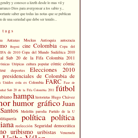
 gendry y conosco a lizeth desde lo mas vil y
rranco Dios para avergonsar a los sabio y...
portante saber que todas las notas que se publican
n de una seriedad que debe ser tenido...
 tags
Antanas Mockus
Antioquia
na
autocracia
smo
Colombia
cine
Copa del
Bogotá
Copa del Mundo Sudáfrica 2010
FIFA de 2010
al Sub 20 de la Fifa Colombia 2011
cómic
cómic
cultura popular
rónicas Utópicas
Elecciones 2010
nse
deportes
s presidenciales de Colombia de
FARC
esta es Colombia
s Unidos
Fase de
fútbol
dial Sub 20 de la Fifa Colombia 2011
hampa
mbiano
Hugo Chávez
historietas
mor
humor gráfico
Juan
Santos
Partido de la U
Medellín
parodia
política
política
litiquería
iana
Seguridad democrática
reelección
smo
uribismo
uribistas
Venezuela
 Uribe Vélez