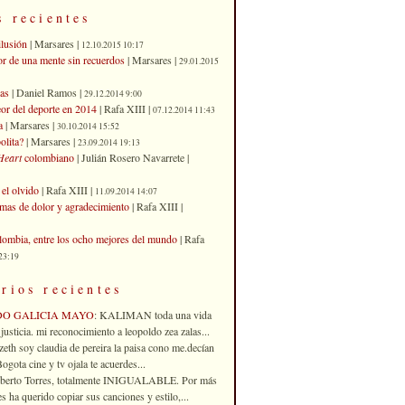
s recientes
ilusión
| Marsares |
12.10.2015 10:17
or de una mente sin recuerdos
| Marsares |
29.01.2015
as
| Daniel Ramos |
29.12.2014 9:00
eor del deporte en 2014
| Rafa XIII |
07.12.2014 11:43
a
| Marsares |
30.10.2014 15:52
olita?
| Marsares |
23.09.2014 19:13
Heart
colombiano
| Julián Rosero Navarrete |
el olvido
| Rafa XIII |
11.09.2014 14:07
imas de dolor y agradecimiento
| Rafa XIII |
ombia, entre los ocho mejores del mundo
| Rafa
23:19
rios recientes
DO GALICIA MAYO
: KALIMAN toda una vida
justicia. mi reconocimiento a leopoldo zea zalas...
izeth soy claudia de pereira la paisa cono me.decían
gota cine y tv ojala te acuerdes...
oberto Torres, totalmente INIGUALABLE. Por más
 ha querido copiar sus canciones y estilo,...