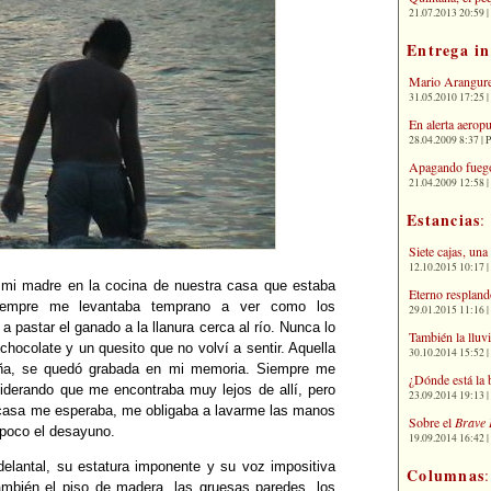
21.07.2013 20:59 | 
Entrega i
Mario Arangure
31.05.2010 17:25 |
En alerta aerop
28.04.2009 8:37 | 
Apagando fuego
21.04.2009 12:58 
Estancias
:
Siete cajas, una
12.10.2015 10:17 | 
i madre en la cocina de nuestra casa que estaba
Eterno respland
iempre me levantaba temprano a ver como los
29.01.2015 11:16 | 
 pastar el ganado a la llanura cerca al río. Nunca lo
También la lluv
 chocolate y un quesito que no volví a sentir. Aquella
30.10.2014 15:52 | 
leña, se quedó grabada en mi memoria. Siempre me
¿Dónde está la 
iderando que me encontraba muy lejos de allí, pero
23.09.2014 19:13 | 
a casa me esperaba, me obligaba a lavarme las manos
Sobre el
Brave 
 poco el desayuno.
19.09.2014 16:42 | 
elantal, su estatura imponente y su voz impositiva
Columnas
ambién el piso de madera, las gruesas paredes, los