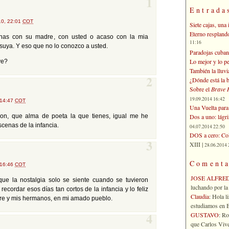
1
Entrada
10, 22:01
COT
Siete cajas, una 
Eterno respland
nas con su madre, con usted o acaso con la mia
11:16
 suya. Y eso que no lo conozco a usted.
Paradojas cuban
Lo mejor y lo p
ve?
También la lluvi
¿Dónde está la b
2
Sobre el
Brave 
19.09.2014 16:42
 14:47
COT
Una Vuelta para 
Dos a uno: lágr
on, que alma de poeta la que tienes, igual me he
scenas de la infancia.
04.07.2014 22:50
DOS a cero: Col
XIII |
3
28.06.2014 
Comenta
 16:46
COT
JOSE ALFRE
ue la nostalgia solo se siente cuando se tuvieron
luchando por la 
ecordar esos días tan cortos de la infancia y lo feliz
Claudia
: Hola l
dre y mis hermanos, en mi amado pueblo.
estudiamos en Bo
GUSTAVO
: R
4
que Carlos Vives