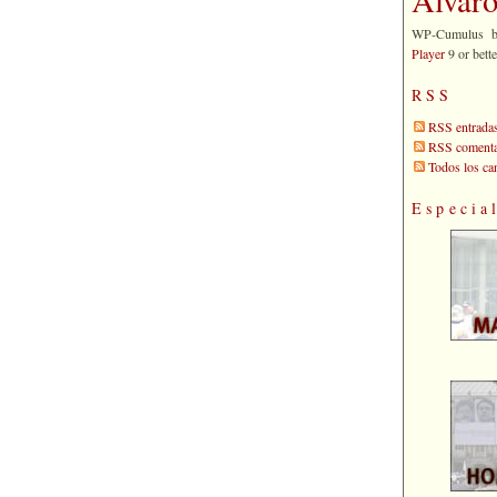
WP-Cumulus 
Player
9 or bette
RSS
RSS entrada
RSS comenta
Todos los c
Especia