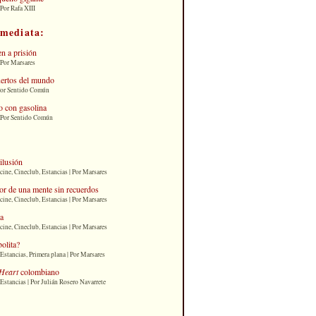
Por Rafa XIII
nmediata:
n a prisión
 Por Marsares
uertos del mundo
Por Sentido Común
 con gasolina
| Por Sentido Común
 ilusión
cine, Cineclub, Estancias | Por Marsares
or de una mente sin recuerdos
cine, Cineclub, Estancias | Por Marsares
ia
cine, Cineclub, Estancias | Por Marsares
bolita?
Estancias, Primera plana | Por Marsares
Heart
colombiano
Estancias | Por Julián Rosero Navarrete
: