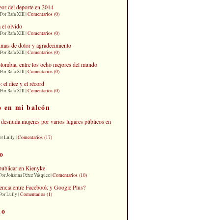
eor del deporte en 2014
Comentarios (0)
Por Rafa XIII |
 el olvido
Comentarios (0)
Por Rafa XIII |
imas de dolor y agradecimiento
Comentarios (0)
Por Rafa XIII |
lombia, entre los ocho mejores del mundo
Comentarios (0)
Por Rafa XIII |
el diez y el récord
Comentarios (0)
Por Rafa XIII |
o en mi balcón
desnuda mujeres por varios lugares públicos en
Comentarios (17)
or Lully |
o
publicar en Kienyke
Comentarios (10)
Por Johanna Pérez Vásquez |
erencia entre Facebook y Google Plus?
Comentarios (1)
Por Lully |
io