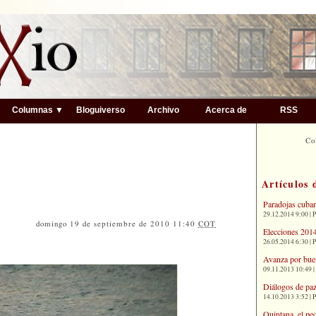
▼
Columnas ▼
Bloguiverso
Archivo
Acerca de
RSS
Co
Artículos 
Paradojas cuba
29.12.2014 9:00 | 
domingo 19 de septiembre de 2010 11:40
COT
Elecciones 2014
26.05.2014 6:30 | 
Avanza por bue
09.11.2013 10:49 |
Diálogos de paz
14.10.2013 3:52 | 
Quintana, el pe