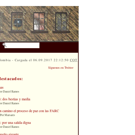
lombia - Cargada el 06.09.2017 22:12:50
COT
Síguenos en Twitter
destacados:
nas
Por Daniel Ramos
: dos bestias y media
Por Daniel Ramos
n camino el proceso de paz con las FARC
 Por Marsares
: por una salida digna
Por Daniel Ramos
queño gigante