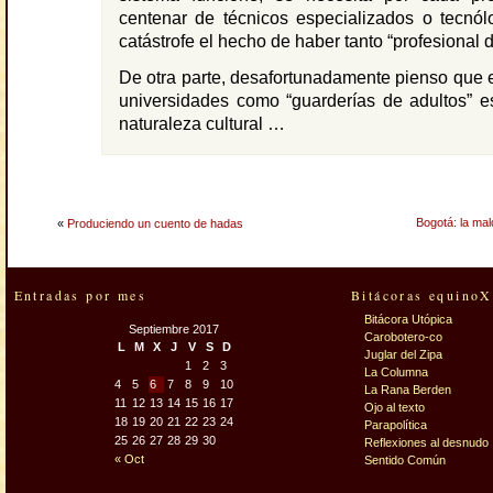
centenar de técnicos especializados o tecnól
catástrofe el hecho de haber tanto “profesional d
De otra parte, desafortunadamente pienso que e
universidades como “guarderías de adultos” e
naturaleza cultural …
Bogotá: la mal
«
Produciendo un cuento de hadas
Entradas por mes
Bitácoras equinoX
Bitácora Utópica
Septiembre 2017
Carobotero-co
L
M
X
J
V
S
D
Juglar del Zipa
1
2
3
La Columna
4
5
6
7
8
9
10
La Rana Berden
11
12
13
14
15
16
17
Ojo al texto
18
19
20
21
22
23
24
Parapolítica
25
26
27
28
29
30
Reflexiones al desnudo
« Oct
Sentido Común