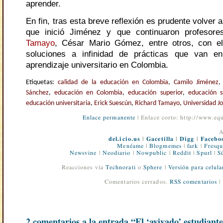
aprender.
En fin, tras esta breve reflexión es prudente volver a
que inició Jiménez y que continuaron profeso
Tamayo
, César Mario Gómez, entre otros, con el
soluciones a infinidad de prácticas que van en
aprendizaje universitario en Colombia.
Etiquetas:
calidad de la educación en Colombia
,
Camilo Jiménez
Sánchez
,
educación en Colombia
,
educación superior
,
educación s
educación universitaria
,
Erick Suescún
,
Richard Tamayo
,
Universidad J
Enlace permanente
| Enlace corto: http://www.e
A
del.icio.us
|
Gacetilla
|
Digg
|
Facebo
Menéame
|
Blogmemes
|
fark
|
Fresqu
Newsvine
|
Neodiario
|
Nowpublic
|
Reddit
|
Spurl
|
S
Reacciones vía
Technorati
o
Sphere
|
Versión para celula
Comentarios cerrados.
RSS comentarios
|
2 comentarios a la entrada “El ‘avivado’ estudian