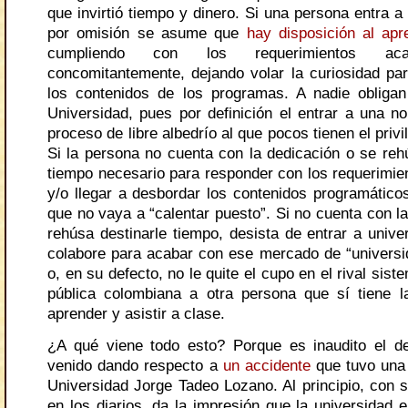
que invirtió tiempo y dinero. Si una persona entra a
por omisión se asume que
hay disposición al apr
cumpliendo con los requerimientos aca
concomitantemente, dejando volar la curiosidad par
los contenidos de los programas. A nadie obliga
Universidad, pues por definición el entrar a una 
proceso de libre albedrío al que pocos tienen el privi
Si la persona no cuenta con la dedicación o se rehú
tiempo necesario para responder con los requerimi
y/o llegar a desbordar los contenidos programático
que no vaya a “calentar puesto”. Si no cuenta con l
rehúsa destinarle tiempo, desista de entrar a unive
colabore para acabar con ese mercado de “universi
o, en su defecto, no le quite el cupo en el rival sis
pública colombiana a otra persona que sí tiene l
aprender y asistir a clase.
¿A qué viene todo esto? Porque es inaudito el d
venido dando respecto a
un accidente
que tuvo una 
Universidad Jorge Tadeo Lozano. Al principio, con sol
en los diarios, da la impresión que la universidad 