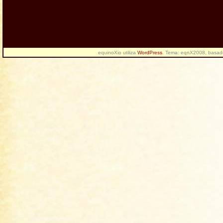
equinoXio utiliza
WordPress
. Tema: eqnX2008, basa