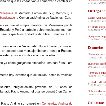
 cierta de que las cosas van a comenzar a cambiar en
21.07.2013 20:59 | 
Entrega i
Venezuela
al Mercado Común del Sur, Mercosur, a
Mario Arangure
abandonado
la Comunidad Andina de Naciones, Can.
31.05.2010 17:25 |
ances que el simple malestar de Venezuela por la
En alerta aerop
 Ecuador y Perú al artículo sobre medicamentos, con
28.04.2009 8:37 | 
s para respectivos Tratados de Libre Comercio, TLC,
Apagando fuego
21.04.2009 12:58 
 al presidente de Venezuela, Hugo Chávez, como un
Estancias
:
, en cuanto a su mensaje libertario frente a Estados
Siete cajas, una
de estilo y vocación de cada uno de ellos.
12.10.2015 10:17 | 
e ya cómo granjearse simpatías, ora con Brasil, ora
Eterno respland
29.01.2015 11:16 | 
También la lluv
almente hay eventos que acumulan, como la tradición
30.10.2014 15:52 | 
.
¿Dónde está la 
23.09.2014 19:13 | 
fuerzo integracionista proviene de 27 años de
Sobre el
Brave 
llamado Pacto Andino, el cual se convirtió en Can en
19.09.2014 16:42 | 
Columnas
jo Pacto Andino se remozó en
Comunidad Andina de