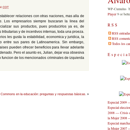
34
COT
WP-Cumulus 
Player
9 or bette
stablecer relaciones con otras naciones, mas alla de
e. Los empresarios siempre buscaran la linea del
RSS
ializar sus productos, pues producirlos ya es, de
 tributarias y de incentivos internas, toda una proeza.
RSS entrada
os les gusta la estabilidad, economica y juridica, la
RSS comenta
o entre sus pares de Latinoamerica. Sin embargo,
Todos los c
ises pueden ofrecer beneficios para llevar adelante
enado. Pero el asunto es, Julian, dejar esa obsesiva
Especia
en funcion de los mencionados criminales de izquierda
e Commons en la educación: preguntas y respuestas básicas.
»
Especial 2009
Especial elecci
—
2008
Crisis 
la Mujer 2008
Especial marcha
la Mujer 2007