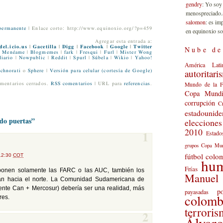
gendry
: Yo soy
menospreciado.a
salomon
: es im
permanente
| Enlace corto: http://www.equinoxio.org/?p=459
en equinoxio so
Agregar esta entrada a:
del.icio.us
|
Gacetilla
|
Digg
|
Facebook
|
Google
|
Twitter
Nube de
Menéame
|
Blogmemes
|
fark
|
Fresqui
|
Furl
|
Mister Wong
iario
|
Nowpublic
|
Reddit
|
Spurl
|
Súbela
|
Wikio
|
Yahoo!
América Lati
autoritari
chnorati
o
Sphere
|
Versión para celular (cortesía de Google)
Mundo de la 
mentarios cerrados.
RSS comentarios
| URL para
referencias
.
Copa Mundi
corrupción
C
estadounide
ndo puertas”
eleccione
2010
Estado
1
grupos Copa Mun
fútbol colo
 12:30
COT
hu
Frías
mponen solamente las FARC o las AUC, también los
Manuel 
ran hacia el norte. La Comunidad Sudamericana de
ente Can + Mercosur) debería ser una realidad, más
po
payasadas
colomb
res.
terrori
2
Álvaro