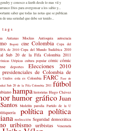
 gendry y conosco a lizeth desde lo mas vil y
rranco Dios para avergonsar a los sabio y...
portante saber que todas las notas que se publican
n de una seriedad que debe ser tenido...
 tags
Antanas Mockus
Antioquia
na
autocracia
smo
Colombia
cine
Copa del
Bogotá
Copa del Mundo Sudáfrica 2010
FIFA de 2010
al Sub 20 de la Fifa Colombia 2011
cómic
cómic
cultura popular
rónicas Utópicas
Elecciones 2010
nse
deportes
s presidenciales de Colombia de
FARC
esta es Colombia
s Unidos
Fase de
fútbol
dial Sub 20 de la Fifa Colombia 2011
hampa
mbiano
Hugo Chávez
historietas
mor
humor gráfico
Juan
Santos
Partido de la U
Medellín
parodia
política
política
litiquería
iana
Seguridad democrática
reelección
smo
uribismo
uribistas
Venezuela
 Uribe Vélez