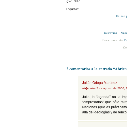
¿O, no?
Etiquetas:
Enlace 
Newsvine
|
Neod
Reacciones vía
Te
Co
2 comentarios a la entrada “Abrie
Julián Ortega Martínez
mi�rcoles 2 de agosto de 2006,
Julio, la “agenda” no la i
“empresarios” que sólo mi
Naciones (que es prácticam
allá de ideologías y de renco