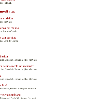
Por Rafa XIII
nmediata:
n a prisión
 Por Marsares
uertos del mundo
Por Sentido Común
 con gasolina
| Por Sentido Común
 ilusión
cine, Cineclub, Estancias | Por Marsares
or de una mente sin recuerdos
cine, Cineclub, Estancias | Por Marsares
ia
cine, Cineclub, Estancias | Por Marsares
bolita?
Estancias, Primera plana | Por Marsares
Heart
colombiano
Estancias | Por Julián Rosero Navarrete
: