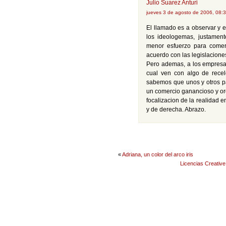
Julio Suarez Anturi
jueves 3 de agosto de 2006, 08:
El llamado es a observar y e
los ideologemas, justament
menor esfuerzo para comerc
acuerdo con las legislaciones
Pero ademas, a los empresari
cual ven con algo de recel
sabemos que unos y otros pa
un comercio ganancioso y ord
focalizacion de la realidad 
y de derecha. Abrazo.
«
Adriana, un color del arco iris
Licencias Creativ