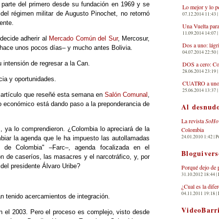
 parte del primero desde su fundación en 1969 y se
Lo mejor y lo p
 del régimen militar de Augusto Pinochet, no retornó
07.12.2014 11:43 | 
ente.
Una Vuelta para
11.09.2014 14:07 | 
decide adherir al
Mercado Común del Sur
, Mercosur,
Dos a uno: lágr
–hace unos pocos días– y mucho antes Bolivia.
04.07.2014 22:50 | 
intensión de regresar a la Can.
DOS a cero: Co
28.06.2014 23:19 | 
ia y oportunidades.
CUATRO a uno: 
25.06.2014 13:37 | 
 artículo que reseñé esta semana en
Salón Comunal
,
lo económico está dando paso a la preponderancia de
Al desnud
La revista
SoHo
 ya lo comprendieron. ¿Colombia lo apreciará de la
Colombia
24.01.2010 1:42 | P
iar la agenda que le ha impuesto las autollamadas
s de Colombia" –Farc–, agenda focalizada en el
Bloguivers
ón de caseríos, las masacres y el narcotráfico, y, por
del presidente Álvaro Uribe?
Porqué dejo de 
31.10.2012 18:44 | 
¿Cual es la dif
04.11.2011 19:18 | 
n tenido acercamientos de integración.
VideoBarr
en el 2003. Pero el proceso es complejo, visto desde