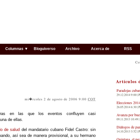
▼
Columnas ▼
Bloguiverso
Archivo
Acerca de
RSS
Co
Artículos 
Paradojas cuba
29.12.2014 9:00 | 
mi�rcoles 2 de agosto de 2006 9:00
COT
Elecciones 2014
26.05.2014 6:30 | 
ras en las que los eventos confluyen casi
Avanza por bue
09.11.2013 10:49 |
una de ellas.
Diálogos de paz
do de salud
del mandatario cubano Fidel Castro: sin
14.10.2013 3:52 | 
 mando, así sea de manera provisional, a su hermano
Quintana, el pe