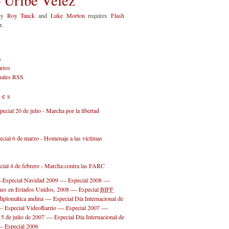
by
Roy Tanck
and
Luke Morton
requires
Flash
r.
s
rios
anales RSS
les
—
—
—
Especial Navidad 2009
Especial 2008
—
ones en Estados Unidos, 2008
Especial
BIFF
—
diplomática andina
Especial Día Internacional de
—
—
—
Especial VideoBarrio
Especial 2007
—
 5 de julio de 2007
Especial Día Internacional de
—
Especial 2006