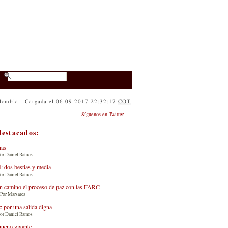
lombia - Cargada el 06.09.2017 22:32:17
COT
Síguenos en Twitter
destacados:
nas
Por Daniel Ramos
: dos bestias y media
Por Daniel Ramos
n camino el proceso de paz con las FARC
 Por Marsares
: por una salida digna
Por Daniel Ramos
queño gigante