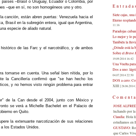
s países –Brasil o Uruguay, Ecuador o Colombia, por
Entrada
ues –que en sí, no son homogéneos uno y otro.
Siete cajas, una 
la canción, están abren puertas: Venezuela hacia el
Eterno respland
ca, Brasil en la subregión entera, igual que Argentina,
11:16
na especie de aliado natural.
Paradojas cuban
Lo mejor y lo p
También la lluvi
¿Dónde está la b
histórico de las Farc y el narcotráfico, y de ambos
Sobre el
Brave 
19.09.2014 16:42
Una Vuelta para 
Dos a uno: lágr
ra tomarse en cuenta. Una señal bien nítida, por lo
04.07.2014 22:50
e la Cancillería confirmó que "se han hecho los
DOS a cero: Col
líticos, y no hemos visto ningún problema para entrar
XIII |
28.06.2014 
Comenta
or" de la Can desde el 2004, junto con México y
JOSE ALFRE
onto se verá a Michelle Bachelet en el Palacio de
luchando por la 
obierno en Quito.
Claudia
: Hola l
ere la extenuante narcotización de sus relaciones
estudiamos en Bo
s a los Estados Unidos.
GUSTAVO
: R
que Carlos Vives