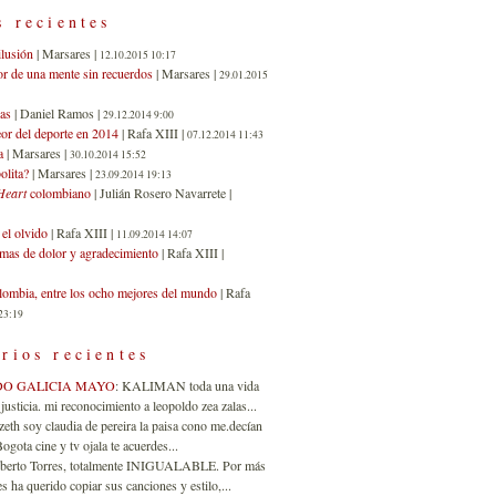
s recientes
ilusión
| Marsares |
12.10.2015 10:17
or de una mente sin recuerdos
| Marsares |
29.01.2015
as
| Daniel Ramos |
29.12.2014 9:00
eor del deporte en 2014
| Rafa XIII |
07.12.2014 11:43
a
| Marsares |
30.10.2014 15:52
olita?
| Marsares |
23.09.2014 19:13
Heart
colombiano
| Julián Rosero Navarrete |
el olvido
| Rafa XIII |
11.09.2014 14:07
imas de dolor y agradecimiento
| Rafa XIII |
ombia, entre los ocho mejores del mundo
| Rafa
23:19
rios recientes
DO GALICIA MAYO
: KALIMAN toda una vida
justicia. mi reconocimiento a leopoldo zea zalas...
izeth soy claudia de pereira la paisa cono me.decían
gota cine y tv ojala te acuerdes...
oberto Torres, totalmente INIGUALABLE. Por más
 ha querido copiar sus canciones y estilo,...