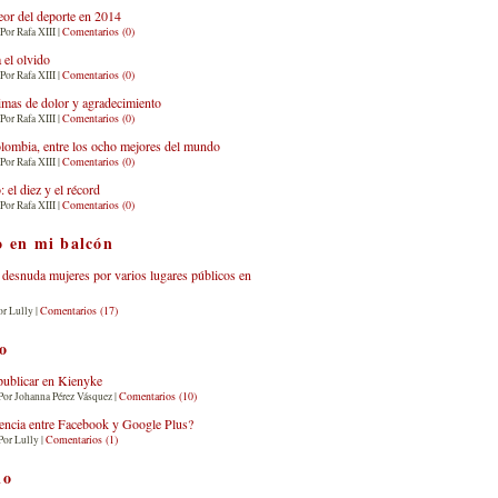
eor del deporte en 2014
Comentarios (0)
Por Rafa XIII |
 el olvido
Comentarios (0)
Por Rafa XIII |
imas de dolor y agradecimiento
Comentarios (0)
Por Rafa XIII |
lombia, entre los ocho mejores del mundo
Comentarios (0)
Por Rafa XIII |
el diez y el récord
Comentarios (0)
Por Rafa XIII |
o en mi balcón
desnuda mujeres por varios lugares públicos en
Comentarios (17)
or Lully |
o
publicar en Kienyke
Comentarios (10)
Por Johanna Pérez Vásquez |
erencia entre Facebook y Google Plus?
Comentarios (1)
Por Lully |
io