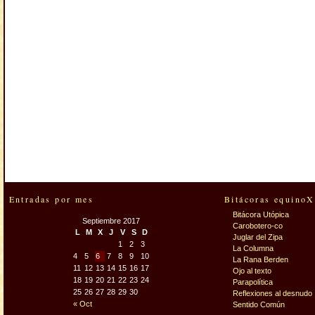
Entradas por mes
Bitácoras equinoX
Bitácora Utópica
Septiembre 2017
Carobotero-co
L
M
X
J
V
S
D
Juglar del Zipa
1
2
3
La Columna
4
5
6
7
8
9
10
La Rana Berden
11
12
13
14
15
16
17
Ojo al texto
18
19
20
21
22
23
24
Parapolítica
25
26
27
28
29
30
Reflexiones al desnudo
« Oct
Sentido Común