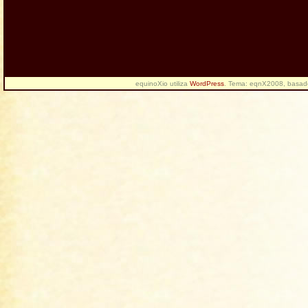
equinoXio utiliza
WordPress
. Tema: eqnX2008, basa