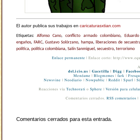
El autor publica sus trabajos en
caricaturasxtian.com
Etiquetas:
Alfonso Cano
,
conflicto armado colombiano
,
Eduardo
engaños
,
FARC
,
Gustavo Solórzano
,
hampa
,
liberaciones de secuestr
política
,
política colombiana
,
Salín Sanmiguel
,
secuestro
,
terrorismo
Enlace permanente
| Enlace corto: http://www.e
A
del.icio.us
|
Gacetilla
|
Digg
|
Facebo
Menéame
|
Blogmemes
|
fark
|
Fresqu
Newsvine
|
Neodiario
|
Nowpublic
|
Reddit
|
Spurl
|
S
Reacciones vía
Technorati
o
Sphere
|
Versión para celula
Comentarios cerrados.
RSS comentarios
|
Comentarios cerrados para esta entrada.