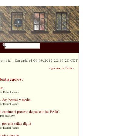
lombia - Cargada el 06.09.2017 22:16:28
COT
Síguenos en Twitter
destacados:
nas
Por Daniel Ramos
: dos bestias y media
Por Daniel Ramos
n camino el proceso de paz con las FARC
 Por Marsares
: por una salida digna
Por Daniel Ramos
queño gigante