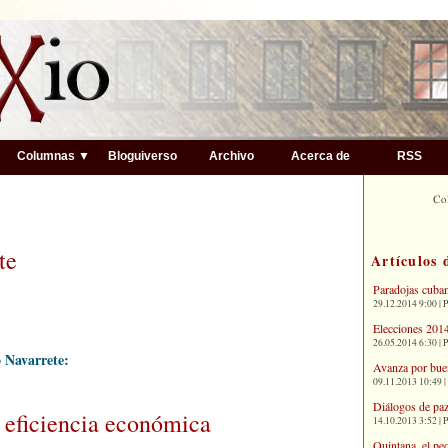
▼
Columnas ▼
Bloguiverso
Archivo
Acerca de
RSS
Co
te
Artículos 
Paradojas cuba
29.12.2014 9:00 | 
Elecciones 2014
26.05.2014 6:30 | 
o Navarrete:
Avanza por bue
09.11.2013 10:49 |
Diálogos de paz
 eficiencia económica
14.10.2013 3:52 | 
Quintana, el pe