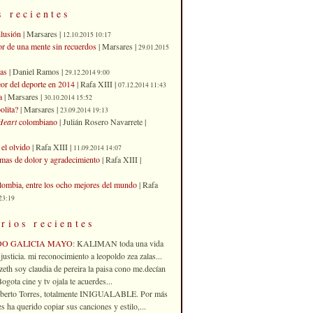
s recientes
ilusión
| Marsares |
12.10.2015 10:17
or de una mente sin recuerdos
| Marsares |
29.01.2015
as
| Daniel Ramos |
29.12.2014 9:00
eor del deporte en 2014
| Rafa XIII |
07.12.2014 11:43
a
| Marsares |
30.10.2014 15:52
olita?
| Marsares |
23.09.2014 19:13
Heart
colombiano
| Julián Rosero Navarrete |
el olvido
| Rafa XIII |
11.09.2014 14:07
imas de dolor y agradecimiento
| Rafa XIII |
ombia, entre los ocho mejores del mundo
| Rafa
23:19
rios recientes
DO GALICIA MAYO
: KALIMAN toda una vida
justicia. mi reconocimiento a leopoldo zea zalas...
izeth soy claudia de pereira la paisa cono me.decían
gota cine y tv ojala te acuerdes...
oberto Torres, totalmente INIGUALABLE. Por más
 ha querido copiar sus canciones y estilo,...