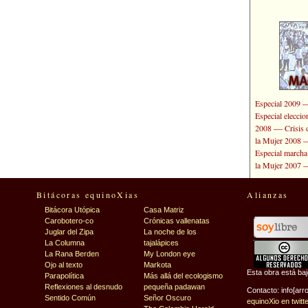
Especial 2009
Especial elecci
—
2008
Crisis 
la Mujer 2008
Especial marcha
la Mujer 2007
Bitácoras equinoXias
Alianzas
Bitácora Utópica
Casa Matriz
Carobotero-co
Crónicas vallenatas
Juglar del Zipa
La noche de los
La Columna
tajalápices
La Rana Berden
My London eye
Ojo al texto
Markota
Esta obra está ba
Parapolítica
Más allá del ecologismo
Reflexiones al desnudo
pequeña padawan
Contacto: info[arr
Sentido Común
Señor Oscuro
equinoXio en twitt