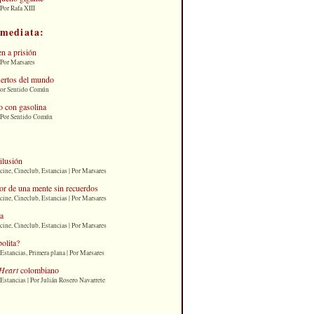
Por Rafa XIII
nmediata:
n a prisión
 Por Marsares
uertos del mundo
Por Sentido Común
 con gasolina
| Por Sentido Común
 ilusión
cine, Cineclub, Estancias | Por Marsares
or de una mente sin recuerdos
cine, Cineclub, Estancias | Por Marsares
ia
cine, Cineclub, Estancias | Por Marsares
bolita?
Estancias, Primera plana | Por Marsares
Heart
colombiano
Estancias | Por Julián Rosero Navarrete
: