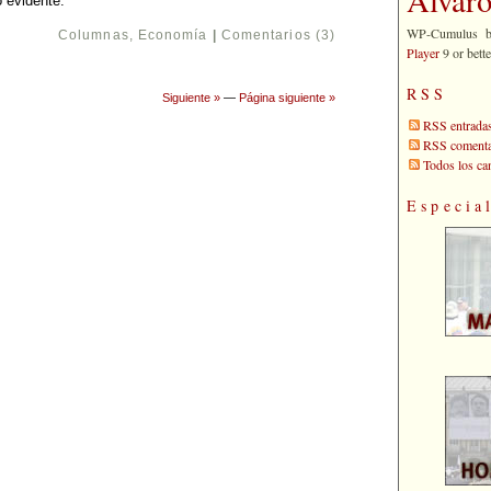
o evidente.
WP-Cumulus 
Columnas
,
Economía
|
Comentarios (3)
Player
9 or bette
RSS
Siguiente »
—
Página siguiente »
RSS entrada
RSS comenta
Todos los c
Especia