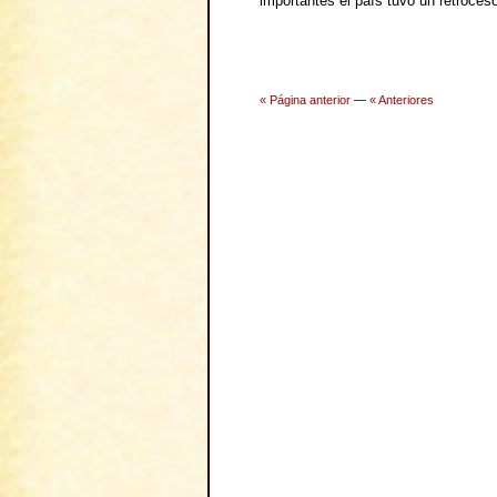
importantes el país tuvo un retroces
« Página anterior
—
« Anteriores