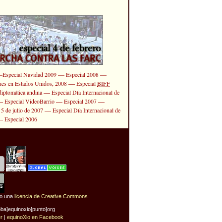
—
—
—
Especial Navidad 2009
Especial 2008
—
ones en Estados Unidos, 2008
Especial
BIFF
—
diplomática andina
Especial Día Internacional de
—
—
—
Especial VideoBarrio
Especial 2007
—
 5 de julio de 2007
Especial Día Internacional de
—
Especial 2006
jo una
licencia de Creative Commons
oba]equinoxio[punto]org
er
|
equinoXio en Facebook