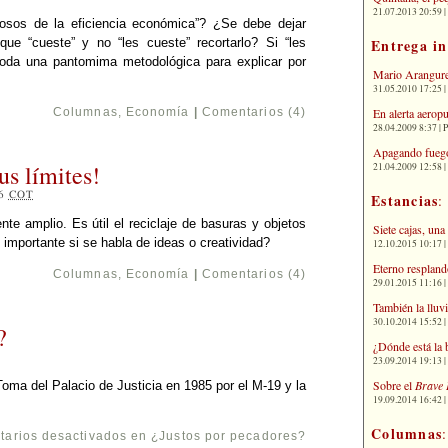
21.07.2013 20:59 | 
iosos de la eficiencia económica”? ¿Se debe dejar
Entrega i
ue “cueste” y no “les cueste” recortarlo? Si “les
toda una pantomima metodológica para explicar por
Mario Arangure
31.05.2010 17:25 |
En alerta aerop
Columnas
,
Economía
|
Comentarios (4)
28.04.2009 8:37 | 
Apagando fuego
us límites!
21.04.2009 12:58 
36
COT
Estancias
:
te amplio. Es útil el reciclaje de basuras y objetos
Siete cajas, una
 importante si se habla de ideas o creatividad?
12.10.2015 10:17 | 
Eterno respland
Columnas
,
Economía
|
Comentarios (4)
29.01.2015 11:16 | 
También la lluv
30.10.2014 15:52 | 
?
¿Dónde está la 
23.09.2014 19:13 | 
Sobre el
Brave 
oma del Palacio de Justicia en 1985 por el M-19 y la
19.09.2014 16:42 | 
Columnas
arios desactivados
en ¿Justos por pecadores?