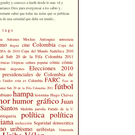
 gendry y conosco a lizeth desde lo mas vil y
rranco Dios para avergonsar a los sabio y...
portante saber que todas las notas que se publican
n de una seriedad que debe ser tenido...
 tags
Antanas Mockus
Antioquia
na
autocracia
smo
Colombia
cine
Copa del
Bogotá
Copa del Mundo Sudáfrica 2010
FIFA de 2010
al Sub 20 de la Fifa Colombia 2011
cómic
cómic
cultura popular
rónicas Utópicas
Elecciones 2010
nse
deportes
s presidenciales de Colombia de
FARC
esta es Colombia
s Unidos
Fase de
fútbol
dial Sub 20 de la Fifa Colombia 2011
hampa
mbiano
Hugo Chávez
historietas
mor
humor gráfico
Juan
Santos
Partido de la U
Medellín
parodia
política
política
litiquería
iana
Seguridad democrática
reelección
smo
uribismo
uribistas
Venezuela
 Uribe Vélez