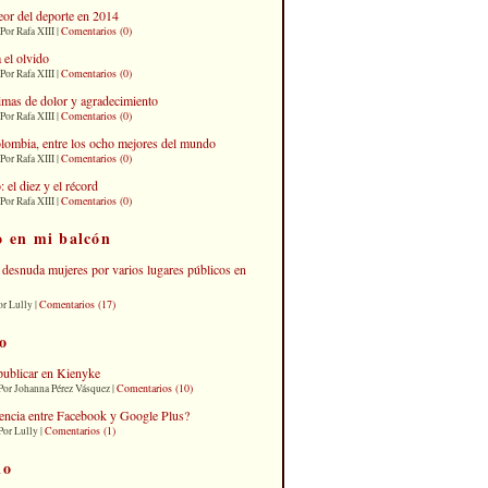
eor del deporte en 2014
Comentarios (0)
Por Rafa XIII |
 el olvido
Comentarios (0)
Por Rafa XIII |
imas de dolor y agradecimiento
Comentarios (0)
Por Rafa XIII |
lombia, entre los ocho mejores del mundo
Comentarios (0)
Por Rafa XIII |
el diez y el récord
Comentarios (0)
Por Rafa XIII |
o en mi balcón
desnuda mujeres por varios lugares públicos en
Comentarios (17)
or Lully |
o
publicar en Kienyke
Comentarios (10)
Por Johanna Pérez Vásquez |
erencia entre Facebook y Google Plus?
Comentarios (1)
Por Lully |
io