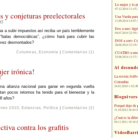
Lo mejor y lo p
07.12.2014 11:43 | 
s y conjeturas preelectorales
Una Vuelta para
11.09.2014 14:07 | 
OT
Dos a uno: lágr
a a subir impuestos así reciba un país terriblemente
04.07.2014 22:50 | 
“balas democráticas”, ¿cómo hará para cubrir las
DOS a cero: Co
a vez desmontados?
28.06.2014 23:19 | 
CUATRO a uno: 
Columnas
,
Economía
|
Comentarios (1)
25.06.2014 13:37 | 
Al desnud
jer irónica!
La revista
SoHo
T
Colombia
24.01.2010 1:42 | P
na alianza nacional para ganar en segunda vuelta
 tan pocos retornos ha tenido para el bienestar y la
Bloguivers
 8 años?
Porqué dejo de 
ones 2010
,
Estancias
,
Política
|
Comentarios (2)
31.10.2012 18:44 | 
¿Cual es la dif
04.11.2011 19:18 | 
tiva contra los grafitis
VideoBarr