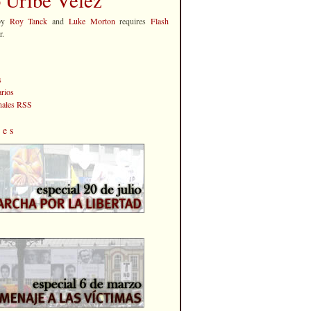
by
Roy Tanck
and
Luke Morton
requires
Flash
r.
s
rios
anales RSS
les