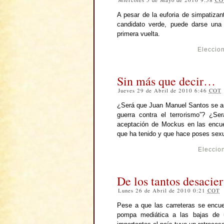
Miércoles 5 de Mayo de 2010 9:58
CO
A pesar de la euforia de simpatizan
candidato verde, puede darse una 
primera vuelta.
Eleccio
Sin más que decir…
Jueves 29 de Abril de 2010 6:46
COT
¿Será que Juan Manuel Santos se an
guerra contra el terrorismo”? ¿S
aceptación de Mockus en las encue
que ha tenido y que hace poses sexua
Eleccio
De los tantos desaci
Lunes 26 de Abril de 2010 0:21
COT
Pese a que las carreteras se encue
pompa mediática a las bajas de 