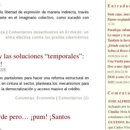
T
Entrada
la libertad de expresión de manera indirecta, través
Siete cajas, una 
rte en el imaginario colectivo, como sucedió con
Eterno respland
11:16
Paradojas cuban
ica
|
Comentarios desactivados
en El miedo: un
Lo mejor y lo p
arma efectiva contra los grafitis cibernéticos
También la lluvi
¿Dónde está la b
Sobre el
Brave 
y las soluciones “temporales”:
19.09.2014 16:42
Una Vuelta para 
!
Dos a uno: lágr
COT
04.07.2014 22:50
DOS a cero: Col
los pantalones para hacer una reforma estructural en
XIII |
28.06.2014 
a en cintura al sector, planteara los mecanismos para
 la democratización y acceso masivo al crédito.
Comenta
Columnas
,
Economía
|
Comentarios (2)
JOSE ALFRE
luchando por la 
Claudia
: Hola l
rde pero… ¡pum! ¡Santos
estudiamos en Bo
GUSTAVO
: R
que Carlos Vives