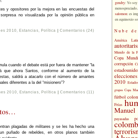
T
gendry
: Yo soy
menospreciado.a
tes y opositores por la mejora en las encuestas del
salomon
: es im
sorpresa no visualizada por la opinión pública en
en equinoxio so
Nube de
nes 2010
,
Estancias
,
Política
|
Comentarios (24)
América Lati
autoritari
Mundo de la 
Copa Mundi
corrupción
C
ula cuando el debate está por fuera de mantener “la
estadounide
erá que ahora Santos, conforme al aumento de la
eleccione
stas, saldrá a atacarlo con el número de amantes
2010
Estado
les diferentes a la del “misionero”?
grupos Copa Mun
nes 2010
,
Estancias
,
Política
|
Comentarios (11)
fútbol colo
hu
Frías
Manuel 
ertos…
po
payasadas
colomb
ntran plagadas de militares y se les ha hecho una
terrori
un puñado de rebeldes, en otros planos también
Álvaro