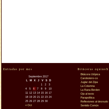
Entradas por mes
Bitácoras equinoX
Bitácora Utópica
Septiembre 2017
Carobotero-co
L
M
X
J
V
S
D
Juglar del Zipa
1
2
3
La Columna
4
5
6
7
8
9
10
La Rana Berden
11
12
13
14
15
16
17
Ojo al texto
18
19
20
21
22
23
24
Parapolítica
25
26
27
28
29
30
Reflexiones al desnudo
« Oct
Sentido Común