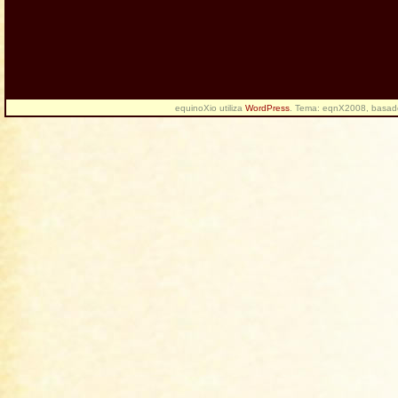
equinoXio utiliza
WordPress
. Tema: eqnX2008, basa