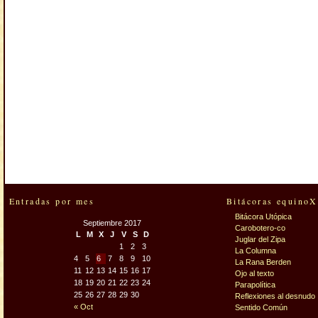
Entradas por mes
Bitácoras equinoX
Bitácora Utópica
Septiembre 2017
Carobotero-co
L
M
X
J
V
S
D
Juglar del Zipa
1
2
3
La Columna
4
5
6
7
8
9
10
La Rana Berden
11
12
13
14
15
16
17
Ojo al texto
18
19
20
21
22
23
24
Parapolítica
25
26
27
28
29
30
Reflexiones al desnudo
« Oct
Sentido Común