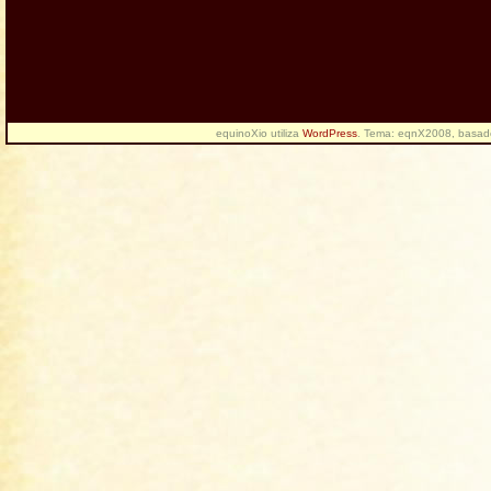
equinoXio utiliza
WordPress
. Tema: eqnX2008, basa