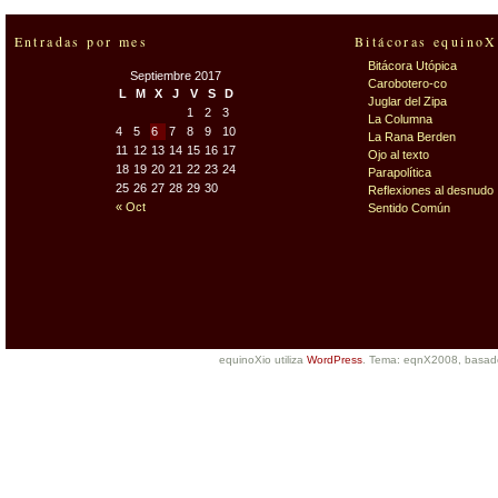
Entradas por mes
Bitácoras equinoX
Bitácora Utópica
Septiembre 2017
Carobotero-co
L
M
X
J
V
S
D
Juglar del Zipa
1
2
3
La Columna
4
5
6
7
8
9
10
La Rana Berden
11
12
13
14
15
16
17
Ojo al texto
18
19
20
21
22
23
24
Parapolítica
25
26
27
28
29
30
Reflexiones al desnudo
« Oct
Sentido Común
equinoXio utiliza
WordPress
. Tema: eqnX2008, basa