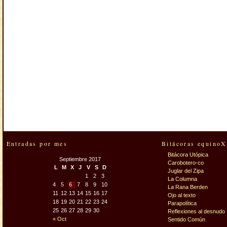
Entradas por mes
Bitácoras equinoX
Bitácora Utópica
Septiembre 2017
Carobotero-co
L
M
X
J
V
S
D
Juglar del Zipa
1
2
3
La Columna
4
5
6
7
8
9
10
La Rana Berden
11
12
13
14
15
16
17
Ojo al texto
18
19
20
21
22
23
24
Parapolítica
25
26
27
28
29
30
Reflexiones al desnudo
« Oct
Sentido Común