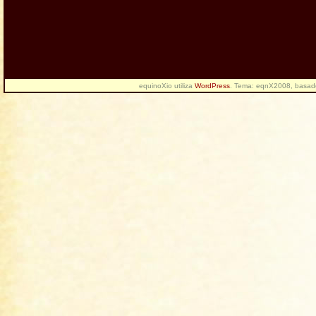
equinoXio utiliza
WordPress
. Tema: eqnX2008, basa