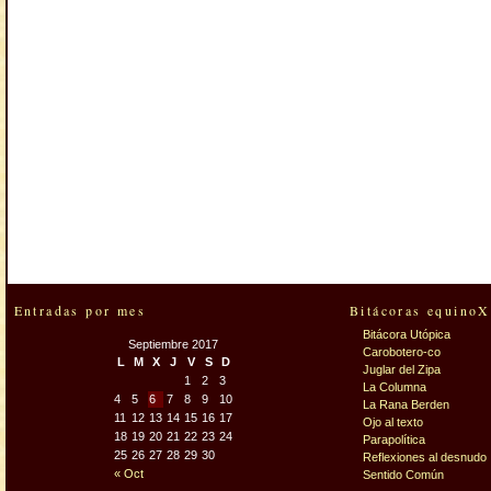
Entradas por mes
Bitácoras equinoX
Bitácora Utópica
Septiembre 2017
Carobotero-co
L
M
X
J
V
S
D
Juglar del Zipa
1
2
3
La Columna
4
5
6
7
8
9
10
La Rana Berden
11
12
13
14
15
16
17
Ojo al texto
18
19
20
21
22
23
24
Parapolítica
25
26
27
28
29
30
Reflexiones al desnudo
« Oct
Sentido Común