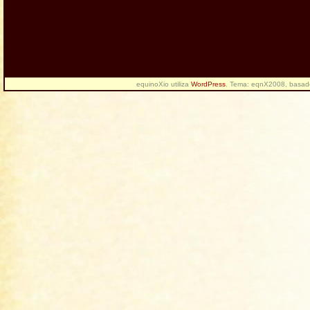
equinoXio utiliza
WordPress
. Tema: eqnX2008, basa