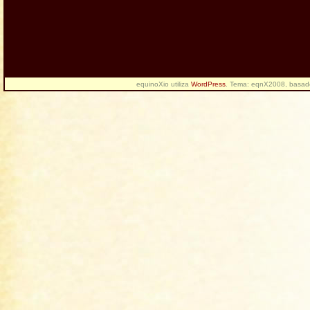
equinoXio utiliza
WordPress
. Tema: eqnX2008, basa