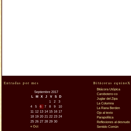
Entradas por mes
Bitácoras equinoX
Bitácora Utópica
Septiembre 2017
Carobotero-co
L
M
X
J
V
S
D
Juglar del Zipa
1
2
3
La Columna
4
5
6
7
8
9
10
La Rana Berden
11
12
13
14
15
16
17
Ojo al texto
18
19
20
21
22
23
24
Parapolítica
25
26
27
28
29
30
Reflexiones al desnudo
« Oct
Sentido Común