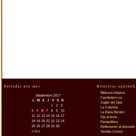
Entradas por mes
Bitácoras equinoX
Bitácora Utópica
Septiembre 2017
Carobotero-co
L
M
X
J
V
S
D
Juglar del Zipa
1
2
3
La Columna
4
5
6
7
8
9
10
La Rana Berden
11
12
13
14
15
16
17
Ojo al texto
18
19
20
21
22
23
24
Parapolítica
25
26
27
28
29
30
Reflexiones al desnudo
« Oct
Sentido Común