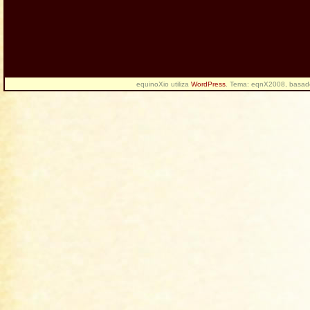
equinoXio utiliza
WordPress
. Tema: eqnX2008, basa