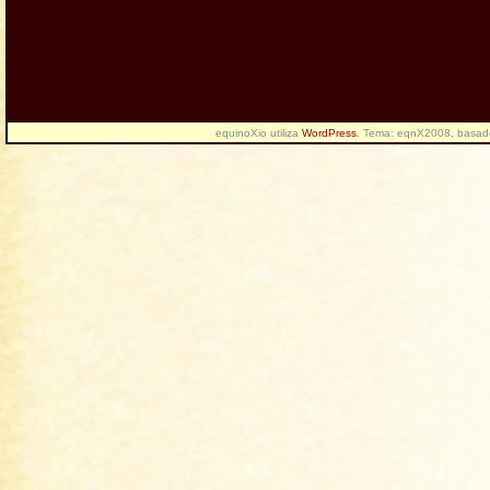
equinoXio utiliza
WordPress
. Tema: eqnX2008, basa