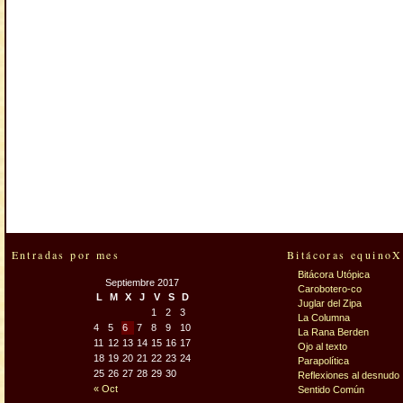
Entradas por mes
Bitácoras equinoX
Bitácora Utópica
Septiembre 2017
Carobotero-co
L
M
X
J
V
S
D
Juglar del Zipa
1
2
3
La Columna
4
5
6
7
8
9
10
La Rana Berden
11
12
13
14
15
16
17
Ojo al texto
18
19
20
21
22
23
24
Parapolítica
25
26
27
28
29
30
Reflexiones al desnudo
« Oct
Sentido Común