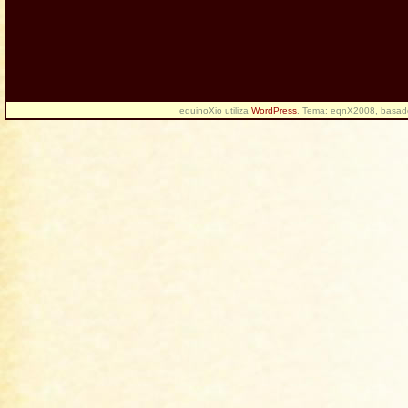
equinoXio utiliza
WordPress
. Tema: eqnX2008, basa