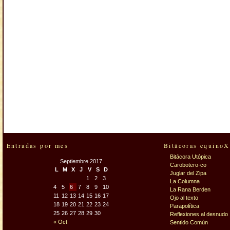
Entradas por mes
Bitácoras equinoX
Bitácora Utópica
Septiembre 2017
Carobotero-co
L
M
X
J
V
S
D
Juglar del Zipa
1
2
3
La Columna
4
5
6
7
8
9
10
La Rana Berden
11
12
13
14
15
16
17
Ojo al texto
18
19
20
21
22
23
24
Parapolítica
25
26
27
28
29
30
Reflexiones al desnudo
« Oct
Sentido Común