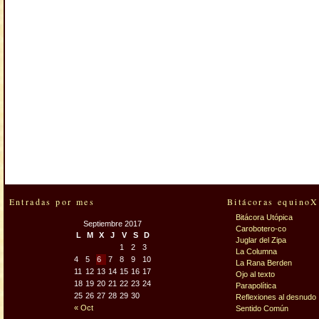
Entradas por mes
Bitácoras equinoX
Bitácora Utópica
Septiembre 2017
Carobotero-co
L
M
X
J
V
S
D
Juglar del Zipa
1
2
3
La Columna
4
5
6
7
8
9
10
La Rana Berden
11
12
13
14
15
16
17
Ojo al texto
18
19
20
21
22
23
24
Parapolítica
25
26
27
28
29
30
Reflexiones al desnudo
« Oct
Sentido Común