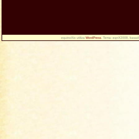
equinoXio utiliza
WordPress
. Tema: eqnX2008, basa