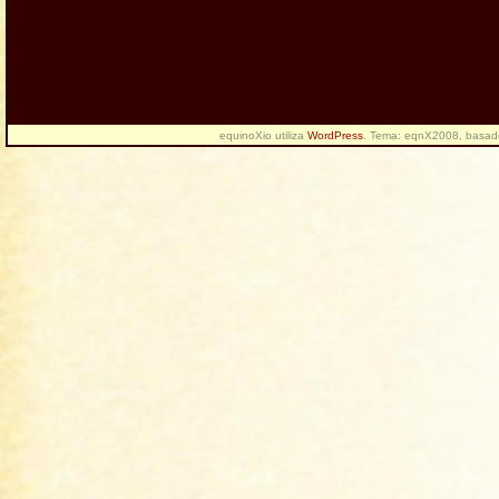
equinoXio utiliza
WordPress
. Tema: eqnX2008, basa