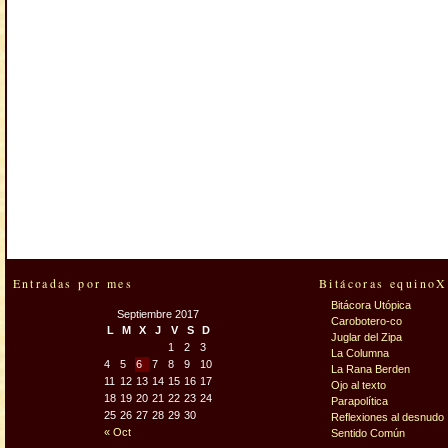
Entradas por mes
Bitácoras equinoX
Bitácora Utópica
Septiembre 2017
Carobotero-co
L
M
X
J
V
S
D
Juglar del Zipa
1
2
3
La Columna
4
5
6
7
8
9
10
La Rana Berden
11
12
13
14
15
16
17
Ojo al texto
18
19
20
21
22
23
24
Parapolítica
25
26
27
28
29
30
Reflexiones al desnudo
« Oct
Sentido Común