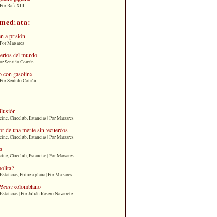
Por Rafa XIII
nmediata:
n a prisión
 Por Marsares
uertos del mundo
Por Sentido Común
 con gasolina
| Por Sentido Común
 ilusión
cine, Cineclub, Estancias | Por Marsares
or de una mente sin recuerdos
cine, Cineclub, Estancias | Por Marsares
ia
cine, Cineclub, Estancias | Por Marsares
bolita?
Estancias, Primera plana | Por Marsares
Heart
colombiano
Estancias | Por Julián Rosero Navarrete
: