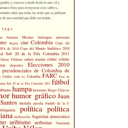
 gendry y conosco a lizeth desde lo mas vil y
rranco Dios para avergonsar a los sabio y...
portante saber que todas las notas que se publican
n de una seriedad que debe ser tenido...
 tags
Antanas Mockus
Antioquia
na
autocracia
smo
Colombia
cine
Copa del
Bogotá
Copa del Mundo Sudáfrica 2010
FIFA de 2010
al Sub 20 de la Fifa Colombia 2011
cómic
cómic
cultura popular
rónicas Utópicas
Elecciones 2010
nse
deportes
s presidenciales de Colombia de
FARC
esta es Colombia
s Unidos
Fase de
fútbol
dial Sub 20 de la Fifa Colombia 2011
hampa
mbiano
Hugo Chávez
historietas
mor
humor gráfico
Juan
Santos
Partido de la U
Medellín
parodia
política
política
litiquería
iana
Seguridad democrática
reelección
smo
uribismo
uribistas
Venezuela
 Uribe Vélez