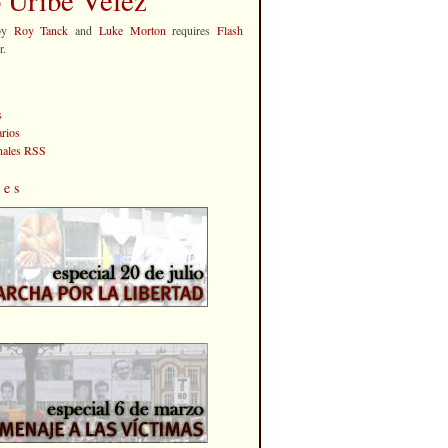
by
Roy Tanck
and
Luke Morton
requires
Flash
r.
s
rios
anales RSS
les