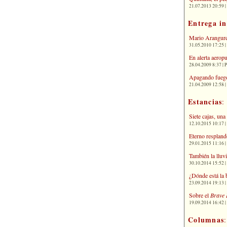
21.07.2013 20:59 | 
Entrega i
Mario Arangure
31.05.2010 17:25 |
En alerta aerop
28.04.2009 8:37 | 
Apagando fuego
21.04.2009 12:58 
Estancias
:
Siete cajas, una
12.10.2015 10:17 | 
Eterno respland
29.01.2015 11:16 | 
También la lluv
30.10.2014 15:52 | 
¿Dónde está la 
23.09.2014 19:13 | 
Sobre el
Brave 
19.09.2014 16:42 | 
Columnas