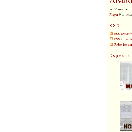
WP-Cumulus 
Player
9 or bette
RSS
RSS entrada
RSS comenta
Todos los c
Especia