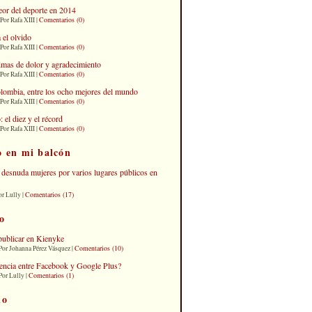
eor del deporte en 2014
Comentarios (0)
Por Rafa XIII |
 el olvido
Comentarios (0)
Por Rafa XIII |
imas de dolor y agradecimiento
Comentarios (0)
Por Rafa XIII |
lombia, entre los ocho mejores del mundo
Comentarios (0)
Por Rafa XIII |
el diez y el récord
Comentarios (0)
Por Rafa XIII |
o en mi balcón
desnuda mujeres por varios lugares públicos en
Comentarios (17)
or Lully |
o
publicar en Kienyke
Comentarios (10)
Por Johanna Pérez Vásquez |
erencia entre Facebook y Google Plus?
Comentarios (1)
Por Lully |
io