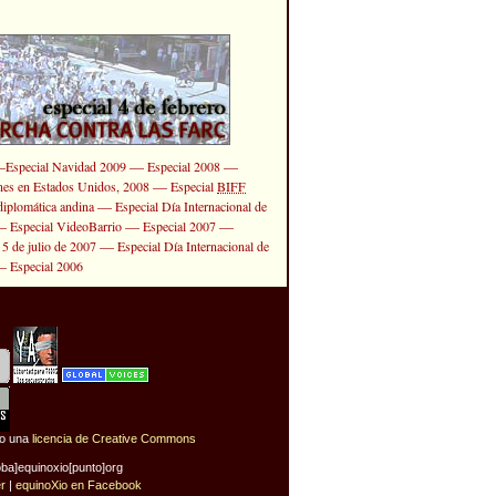
—
—
—
Especial Navidad 2009
Especial 2008
—
ones en Estados Unidos, 2008
Especial
BIFF
—
diplomática andina
Especial Día Internacional de
—
—
—
Especial VideoBarrio
Especial 2007
—
 5 de julio de 2007
Especial Día Internacional de
—
Especial 2006
jo una
licencia de Creative Commons
oba]equinoxio[punto]org
er
|
equinoXio en Facebook