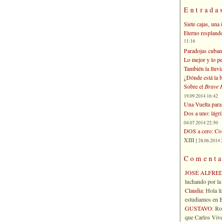
Entrada
Siete cajas, una 
Eterno respland
11:16
Paradojas cuban
Lo mejor y lo p
También la lluvi
¿Dónde está la b
Sobre el
Brave 
19.09.2014 16:42
Una Vuelta para 
Dos a uno: lágr
04.07.2014 22:50
DOS a cero: Col
XIII |
28.06.2014 
Comenta
JOSE ALFRE
luchando por la 
Claudia
: Hola l
estudiamos en Bo
GUSTAVO
: R
que Carlos Vives