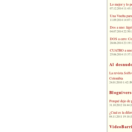
Lo mejor y lo p
07.12.2014 11:43 | 
Una Vuelta para
11.09.2014 14:07 | 
Dos a uno: lágr
04.07.2014 22:50 | 
DOS a cero: Co
28.06.2014 23:19 | 
CUATRO a uno: 
25.06.2014 13:37 | 
Al desnud
La revista
SoHo
Colombia
24.01.2010 1:42 | P
Bloguivers
Porqué dejo de 
31.10.2012 18:44 | 
¿Cual es la dif
04.11.2011 19:18 | 
VideoBarr