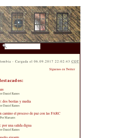
lombia - Cargada el 06.09.2017 22:02:43
COT
Síguenos en Twitter
destacados:
nas
Por Daniel Ramos
: dos bestias y media
Por Daniel Ramos
n camino el proceso de paz con las FARC
 Por Marsares
: por una salida digna
Por Daniel Ramos
queño gigante