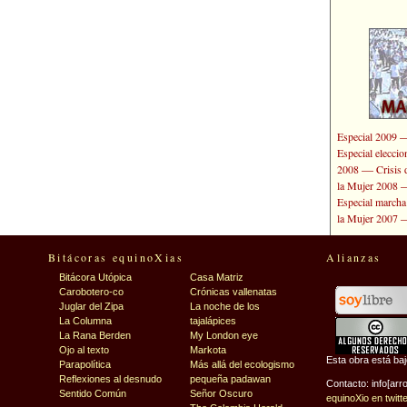
Especial 2009
Especial elecci
—
2008
Crisis 
la Mujer 2008
Especial marcha
la Mujer 2007
Bitácoras equinoXias
Alianzas
Bitácora Utópica
Casa Matriz
Carobotero-co
Crónicas vallenatas
Juglar del Zipa
La noche de los
La Columna
tajalápices
La Rana Berden
My London eye
Ojo al texto
Markota
Esta obra está ba
Parapolítica
Más allá del ecologismo
Reflexiones al desnudo
pequeña padawan
Contacto: info[arr
Sentido Común
Señor Oscuro
equinoXio en twitt