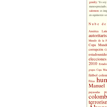
gendry
: Yo soy
menospreciado.a
salomon
: es im
en equinoxio so
Nube de
América Lati
autoritari
Mundo de la 
Copa Mundi
corrupción
C
estadounide
eleccione
2010
Estado
grupos Copa Mun
fútbol colo
hu
Frías
Manuel 
po
payasadas
colomb
terrori
Álvaro