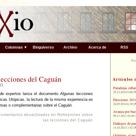
▼
Columnas ▼
Bloguiverso
Archivo
Acerca de
RSS
Co
 lecciones del Caguán
Artículos 
OT
Paradojas cuba
29.12.2014 9:00 | 
 de expertos lanza el documento
Algunas lecciones
Elecciones 2014
icas Utópicas, la lectura de la misma experiencia es
26.05.2014 6:30 | 
versas o complementarias sobre el Caguán.
Avanza por bue
Comentarios desactivados
en Reflexiones sobre
09.11.2013 10:49 |
las lecciones del Caguán
Diálogos de paz
14.10.2013 3:52 | 
Quintana, el pe