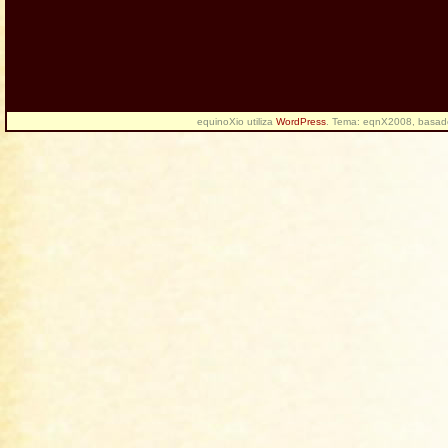
equinoXio utiliza
WordPress
. Tema: eqnX2008, basa