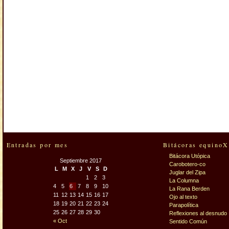
Entradas por mes
Bitácoras equinoX
Bitácora Utópica
Septiembre 2017
Carobotero-co
L
M
X
J
V
S
D
Juglar del Zipa
1
2
3
La Columna
4
5
6
7
8
9
10
La Rana Berden
11
12
13
14
15
16
17
Ojo al texto
18
19
20
21
22
23
24
Parapolítica
25
26
27
28
29
30
Reflexiones al desnudo
« Oct
Sentido Común