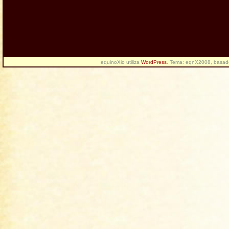
equinoXio utiliza
WordPress
. Tema: eqnX2008, basa