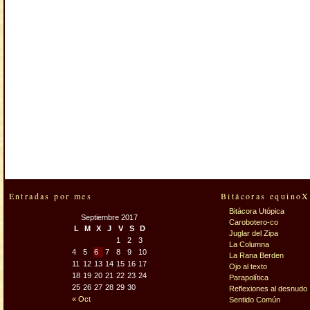
Entradas por mes
Bitácoras equinoX
Bitácora Utópica
Septiembre 2017
Carobotero-co
L
M
X
J
V
S
D
Juglar del Zipa
1
2
3
La Columna
4
5
6
7
8
9
10
La Rana Berden
11
12
13
14
15
16
17
Ojo al texto
18
19
20
21
22
23
24
Parapolítica
25
26
27
28
29
30
Reflexiones al desnudo
« Oct
Sentido Común