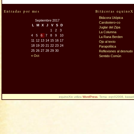
Entradas por mes
Bitácoras equinoX
Bitácora Utópica
Septiembre 2017
Carobotero-co
L
M
X
J
V
S
D
Juglar del Zipa
1
2
3
La Columna
4
5
6
7
8
9
10
La Rana Berden
11
12
13
14
15
16
17
Ojo al texto
18
19
20
21
22
23
24
Parapolítica
25
26
27
28
29
30
Reflexiones al desnudo
« Oct
Sentido Común
equinoXio utiliza
WordPress
. Tema: eqnX2008, basa