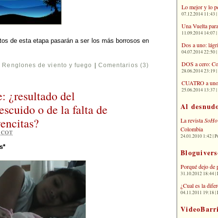
Lo mejor y lo p
07.12.2014 11:43 | 
Una Vuelta para
11.09.2014 14:07 | 
tos de esta etapa pasarán a ser los más borrosos en
Dos a uno: lágr
04.07.2014 22:50 | 
DOS a cero: Co
,
Renglones de viento y fuego
|
Comentarios (3)
28.06.2014 23:19 | 
CUATRO a uno: 
25.06.2014 13:37 | 
: ¿resultado del
Al desnud
scuido o de la falta de
vencitas?
La revista
SoHo
Colombia
2
COT
24.01.2010 1:42 | P
s*
Bloguivers
Porqué dejo de 
31.10.2012 18:44 | 
¿Cual es la dif
04.11.2011 19:18 | 
VideoBarr