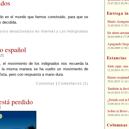
ados
21.07.2013 20:59 | 
Entrega i
do en el mundo que hemos construido, para que se
Mario Arangure
y decidida.
31.05.2010 17:25 |
rios desactivados
en Internet y Los Indignados
En alerta aerop
28.04.2009 8:37 | 
Apagando fuego
o español
21.04.2009 12:58 
OT
Estancias
:
 el movimiento de los indignados nos recuerda la
Siete cajas, una
de la misma manera se ha vuelto un movimiento de
12.10.2015 10:17 | 
ifista, pero con respuesta a mano dura.
Eterno respland
29.01.2015 11:16 | 
Columnas
|
Comentarios (1)
También la lluv
30.10.2014 15:52 | 
está perdido
¿Dónde está la 
23.09.2014 19:13 | 
T
Sobre el
Brave 
19.09.2014 16:42 | 
Columnas