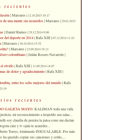
s recientes
ilusión
| Marsares |
12.10.2015 10:17
or de una mente sin recuerdos
| Marsares |
29.01.2015
as
| Daniel Ramos |
29.12.2014 9:00
eor del deporte en 2014
| Rafa XIII |
07.12.2014 11:43
a
| Marsares |
30.10.2014 15:52
olita?
| Marsares |
23.09.2014 19:13
Heart
colombiano
| Julián Rosero Navarrete |
el olvido
| Rafa XIII |
11.09.2014 14:07
imas de dolor y agradecimiento
| Rafa XIII |
ombia, entre los ocho mejores del mundo
| Rafa
23:19
rios recientes
DO GALICIA MAYO
: KALIMAN toda una vida
justicia. mi reconocimiento a leopoldo zea zalas...
izeth soy claudia de pereira la paisa cono me.decían
gota cine y tv ojala te acuerdes...
oberto Torres, totalmente INIGUALABLE. Por más
 ha querido copiar sus canciones y estilo,...