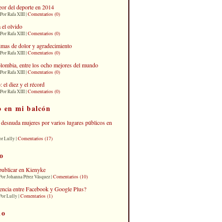
eor del deporte en 2014
Comentarios (0)
Por Rafa XIII |
 el olvido
Comentarios (0)
Por Rafa XIII |
imas de dolor y agradecimiento
Comentarios (0)
Por Rafa XIII |
lombia, entre los ocho mejores del mundo
Comentarios (0)
Por Rafa XIII |
el diez y el récord
Comentarios (0)
Por Rafa XIII |
o en mi balcón
desnuda mujeres por varios lugares públicos en
Comentarios (17)
or Lully |
o
publicar en Kienyke
Comentarios (10)
Por Johanna Pérez Vásquez |
erencia entre Facebook y Google Plus?
Comentarios (1)
Por Lully |
io