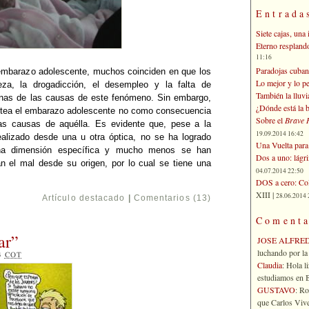
Entrada
Siete cajas, una 
Eterno respland
11:16
Paradojas cuban
l embarazo adolescente, muchos coinciden en que los
Lo mejor y lo p
za, la drogadicción, el desempleo y la falta de
También la lluvi
gunas de las causas de este fenómeno. Sin embargo,
¿Dónde está la b
lantea el embarazo adolescente no como consecuencia
Sobre el
Brave 
as causas de aquélla. Es evidente que, pese a la
19.09.2014 16:42
alizado desde una u otra óptica, no se ha logrado
Una Vuelta para 
una dimensión específica y mucho menos se han
Dos a uno: lágr
n el mal desde su origen, por lo cual se tiene una
04.07.2014 22:50
DOS a cero: Col
XIII |
28.06.2014 
Artículo destacado
|
Comentarios (13)
Comenta
ar”
JOSE ALFRE
luchando por la 
23
COT
Claudia
: Hola l
estudiamos en Bo
GUSTAVO
: R
que Carlos Vives