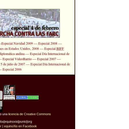
—
—
—
Especial Navidad 2009
Especial 2008
—
ones en Estados Unidos, 2008
Especial
BIFF
—
diplomática andina
Especial Día Internacional de
—
—
—
Especial VideoBarrio
Especial 2007
—
 5 de julio de 2007
Especial Día Internacional de
—
Especial 2006
jo una
licencia de Creative Commons
oba]equinoxio[punto]org
er
|
equinoXio en Facebook