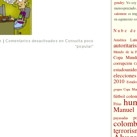
gendry
: Yo soy
menospreciado.a
salomon
: es im
en equinoxio so
Nube de
América Lati
n
|
Comentarios desactivados
en Consulta poco
autoritari
“popular”
Mundo de la 
Copa Mundi
corrupción
C
estadounide
eleccione
2010
Estado
grupos Copa Mun
fútbol colo
hu
Frías
Manuel 
po
payasadas
colomb
terrori
Álvaro