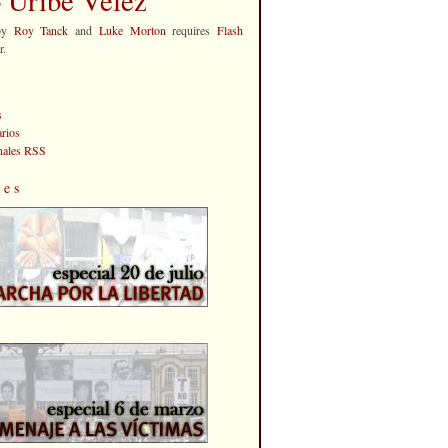
by
Roy Tanck
and
Luke Morton
requires
Flash
r.
s
rios
anales RSS
les