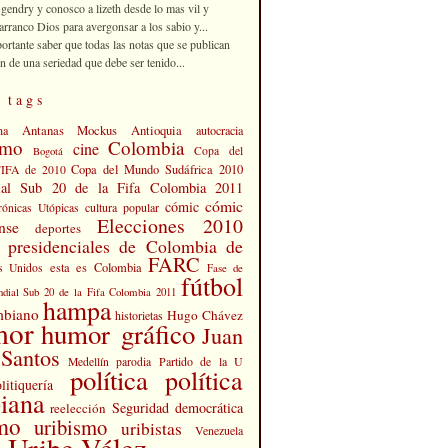
 gendry y conosco a lizeth desde lo mas vil y
rranco Dios para avergonsar a los sabio y...
portante saber que todas las notas que se publican
n de una seriedad que debe ser tenido...
 tags
Antanas Mockus
Antioquia
na
autocracia
smo
Colombia
cine
Copa del
Bogotá
Copa del Mundo Sudáfrica 2010
FIFA de 2010
al Sub 20 de la Fifa Colombia 2011
cómic
cómic
cultura popular
rónicas Utópicas
Elecciones 2010
nse
deportes
s presidenciales de Colombia de
FARC
esta es Colombia
s Unidos
Fase de
fútbol
dial Sub 20 de la Fifa Colombia 2011
hampa
mbiano
Hugo Chávez
historietas
mor
humor gráfico
Juan
Santos
Partido de la U
Medellín
parodia
política
política
litiquería
iana
Seguridad democrática
reelección
smo
uribismo
uribistas
Venezuela
 Uribe Vélez