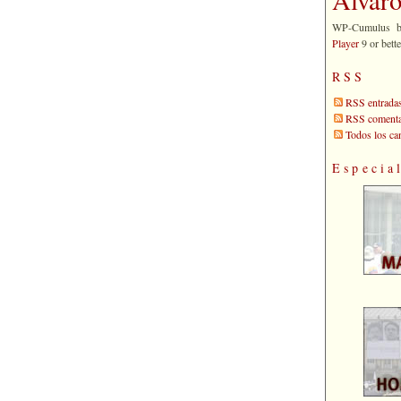
WP-Cumulus 
Player
9 or bette
RSS
RSS entrada
RSS comenta
Todos los c
Especia