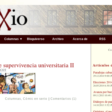
▼
Columnas ▼
Bloguiverso
Archivo
Acerca de
RSS
Co
 supervivencia universitaria II
Artículos 
9
COT
Paradojas cuba
29.12.2014 9:00 | 
Elecciones 2014
26.05.2014 6:30 | 
Avanza por bue
09.11.2013 10:49 |
Columnas
,
Cómic en serio
|
Comentarios (1)
Diálogos de paz
14.10.2013 3:52 | 
Quintana, el pe