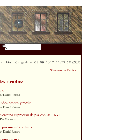
lombia - Cargada el 06.09.2017 22:27:58
COT
Síguenos en Twitter
destacados:
nas
Por Daniel Ramos
: dos bestias y media
Por Daniel Ramos
n camino el proceso de paz con las FARC
 Por Marsares
: por una salida digna
Por Daniel Ramos
queño gigante