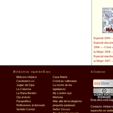
Especial 2009
Especial elecci
—
2008
Crisis 
la Mujer 2008
Especial marcha
la Mujer 2007
Bitácoras equinoXias
Alianzas
Bitácora Utópica
Casa Matriz
Carobotero-co
Crónicas vallenatas
Juglar del Zipa
La noche de los
La Columna
tajalápices
La Rana Berden
My London eye
Ojo al texto
Markota
Esta obra está ba
Parapolítica
Más allá del ecologismo
Reflexiones al desnudo
pequeña padawan
Contacto: info[arr
Sentido Común
Señor Oscuro
equinoXio en twitt