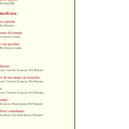
Por Rafa XIII
nmediata:
n a prisión
 Por Marsares
uertos del mundo
Por Sentido Común
 con gasolina
| Por Sentido Común
 ilusión
cine, Cineclub, Estancias | Por Marsares
or de una mente sin recuerdos
cine, Cineclub, Estancias | Por Marsares
ia
cine, Cineclub, Estancias | Por Marsares
bolita?
Estancias, Primera plana | Por Marsares
Heart
colombiano
Estancias | Por Julián Rosero Navarrete
: