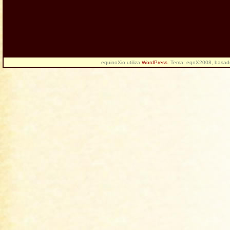
equinoXio utiliza
WordPress
. Tema: eqnX2008, basa