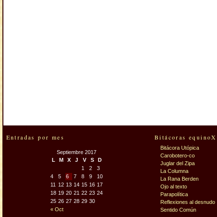
Entradas por mes
Bitácoras equinoX
Bitácora Utópica
Septiembre 2017
Carobotero-co
L
M
X
J
V
S
D
Juglar del Zipa
1
2
3
La Columna
4
5
6
7
8
9
10
La Rana Berden
11
12
13
14
15
16
17
Ojo al texto
18
19
20
21
22
23
24
Parapolítica
25
26
27
28
29
30
Reflexiones al desnudo
« Oct
Sentido Común