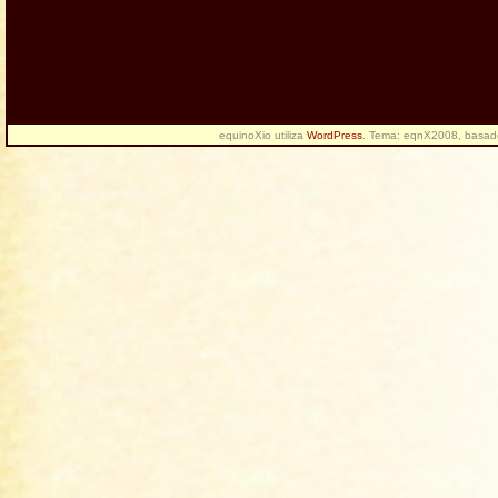
equinoXio utiliza
WordPress
. Tema: eqnX2008, basa