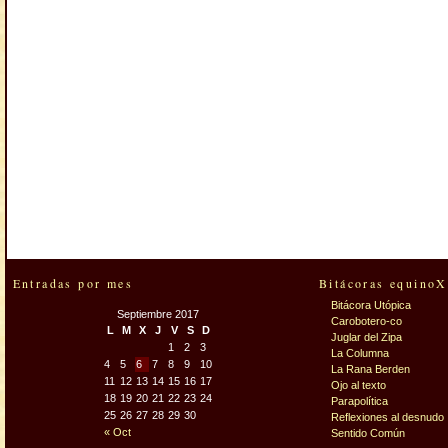
Entradas por mes
Bitácoras equinoX
Bitácora Utópica
Septiembre 2017
Carobotero-co
L
M
X
J
V
S
D
Juglar del Zipa
1
2
3
La Columna
4
5
6
7
8
9
10
La Rana Berden
11
12
13
14
15
16
17
Ojo al texto
18
19
20
21
22
23
24
Parapolítica
25
26
27
28
29
30
Reflexiones al desnudo
« Oct
Sentido Común