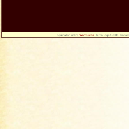
equinoXio utiliza
WordPress
. Tema: eqnX2008, basa