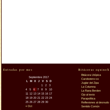
Entradas por mes
Bitácoras equinoX
Bitácora Utópica
Septiembre 2017
Carobotero-co
L
M
X
J
V
S
D
Juglar del Zipa
1
2
3
La Columna
4
5
6
7
8
9
10
La Rana Berden
11
12
13
14
15
16
17
Ojo al texto
18
19
20
21
22
23
24
Parapolítica
25
26
27
28
29
30
Reflexiones al desnudo
« Oct
Sentido Común