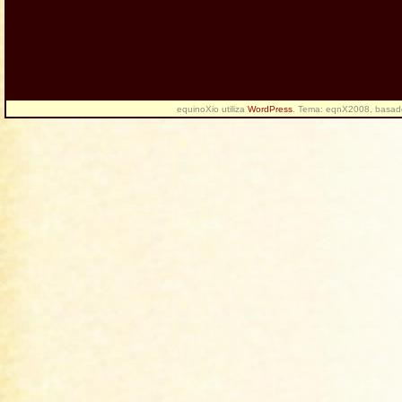
equinoXio utiliza
WordPress
. Tema: eqnX2008, basa