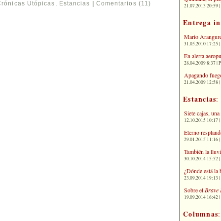
Crónicas Utópicas
,
Estancias
|
Comentarios (11)
21.07.2013 20:59 | 
Entrega i
Mario Arangure
31.05.2010 17:25 |
En alerta aerop
28.04.2009 8:37 | 
Apagando fuego
21.04.2009 12:58 
Estancias
:
Siete cajas, una
12.10.2015 10:17 | 
Eterno respland
29.01.2015 11:16 | 
También la lluv
30.10.2014 15:52 | 
¿Dónde está la 
23.09.2014 19:13 | 
Sobre el
Brave 
19.09.2014 16:42 | 
Columnas