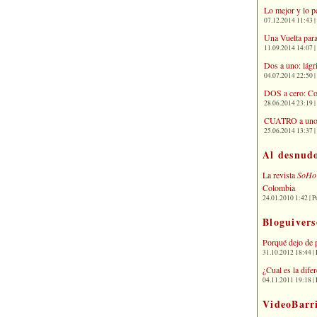
Lo mejor y lo p
07.12.2014 11:43 | 
Una Vuelta para
11.09.2014 14:07 | 
Dos a uno: lágr
04.07.2014 22:50 | 
DOS a cero: Co
28.06.2014 23:19 | 
CUATRO a uno: 
25.06.2014 13:37 | 
Al desnud
La revista
SoHo
Colombia
24.01.2010 1:42 | P
Bloguivers
Porqué dejo de 
31.10.2012 18:44 | 
¿Cual es la dif
04.11.2011 19:18 | 
VideoBarr