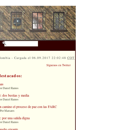
lombia - Cargada el 06.09.2017 22:02:48
COT
Síguenos en Twitter
destacados:
nas
Por Daniel Ramos
: dos bestias y media
Por Daniel Ramos
n camino el proceso de paz con las FARC
 Por Marsares
: por una salida digna
Por Daniel Ramos
queño gigante