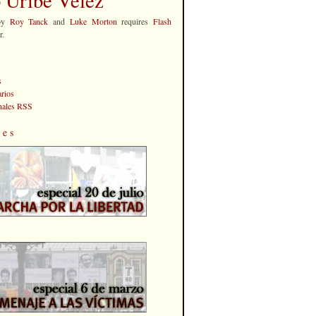
by
Roy Tanck
and
Luke Morton
requires
Flash
r.
s
rios
anales RSS
les