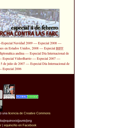
—
—
—
Especial Navidad 2009
Especial 2008
—
ones en Estados Unidos, 2008
Especial
BIFF
—
diplomática andina
Especial Día Internacional de
—
—
—
Especial VideoBarrio
Especial 2007
—
 5 de julio de 2007
Especial Día Internacional de
—
Especial 2006
jo una
licencia de Creative Commons
oba]equinoxio[punto]org
er
|
equinoXio en Facebook