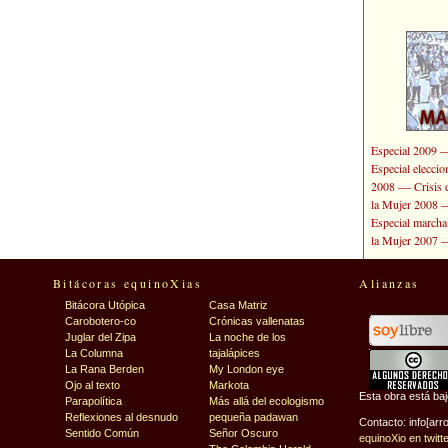
Especial 2009
Especial elecci
—
2008
Crisis 
la Mujer 2008
Especial marcha
la Mujer 2007
Bitácoras equinoXias
Alianzas
Bitácora Utópica
Casa Matriz
Carobotero-co
Crónicas vallenatas
Juglar del Zipa
La noche de los
La Columna
tajalápices
La Rana Berden
My London eye
Ojo al texto
Markota
Esta obra está ba
Parapolítica
Más allá del ecologismo
Reflexiones al desnudo
pequeña padawan
Contacto: info[arr
Sentido Común
Señor Oscuro
equinoXio en twitt