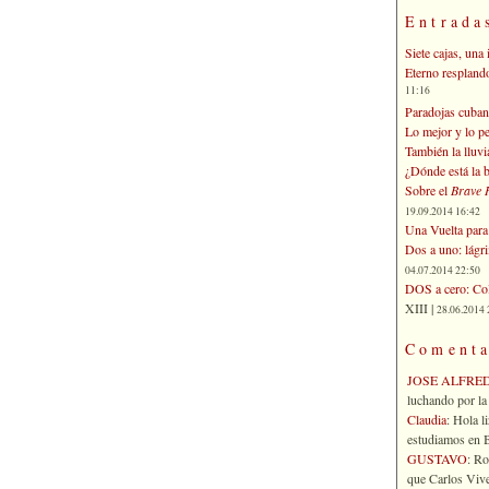
Entrada
Siete cajas, una 
Eterno respland
11:16
Paradojas cuban
Lo mejor y lo p
También la lluvi
¿Dónde está la b
Sobre el
Brave 
19.09.2014 16:42
Una Vuelta para 
Dos a uno: lágr
04.07.2014 22:50
DOS a cero: Col
XIII |
28.06.2014 
Comenta
JOSE ALFRE
luchando por la 
Claudia
: Hola l
estudiamos en Bo
GUSTAVO
: R
que Carlos Vives