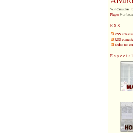
WP-Cumulus 
Player
9 or bette
RSS
RSS entrada
RSS comenta
Todos los c
Especia