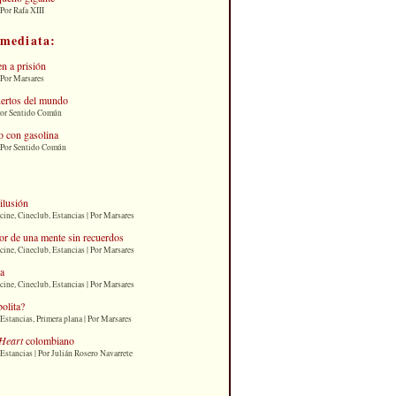
Por Rafa XIII
nmediata:
n a prisión
 Por Marsares
uertos del mundo
Por Sentido Común
 con gasolina
| Por Sentido Común
 ilusión
cine, Cineclub, Estancias | Por Marsares
or de una mente sin recuerdos
cine, Cineclub, Estancias | Por Marsares
ia
cine, Cineclub, Estancias | Por Marsares
bolita?
Estancias, Primera plana | Por Marsares
Heart
colombiano
Estancias | Por Julián Rosero Navarrete
: