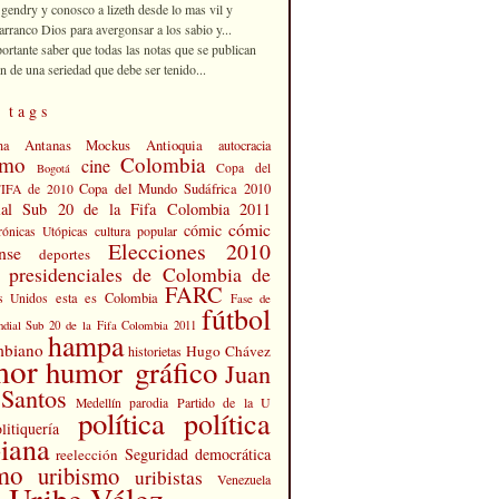
 gendry y conosco a lizeth desde lo mas vil y
rranco Dios para avergonsar a los sabio y...
portante saber que todas las notas que se publican
n de una seriedad que debe ser tenido...
 tags
Antanas Mockus
Antioquia
na
autocracia
smo
Colombia
cine
Copa del
Bogotá
Copa del Mundo Sudáfrica 2010
FIFA de 2010
al Sub 20 de la Fifa Colombia 2011
cómic
cómic
cultura popular
rónicas Utópicas
Elecciones 2010
nse
deportes
s presidenciales de Colombia de
FARC
esta es Colombia
s Unidos
Fase de
fútbol
dial Sub 20 de la Fifa Colombia 2011
hampa
mbiano
Hugo Chávez
historietas
mor
humor gráfico
Juan
Santos
Partido de la U
Medellín
parodia
política
política
litiquería
iana
Seguridad democrática
reelección
smo
uribismo
uribistas
Venezuela
 Uribe Vélez