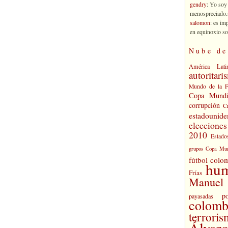
gendry
: Yo soy
menospreciado.a
salomon
: es im
en equinoxio so
Nube de
América Lati
autoritari
Mundo de la 
Copa Mundi
corrupción
C
estadounide
eleccione
2010
Estado
grupos Copa Mun
fútbol colo
hu
Frías
Manuel 
po
payasadas
colomb
terrori
Álvaro