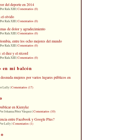
eor del deporte en 2014
Comentarios (0)
Por Rafa XIII |
 el olvido
Comentarios (0)
Por Rafa XIII |
imas de dolor y agradecimiento
Comentarios (0)
Por Rafa XIII |
lombia, entre los ocho mejores del mundo
Comentarios (0)
Por Rafa XIII |
el diez y el récord
Comentarios (0)
Por Rafa XIII |
o en mi balcón
desnuda mujeres por varios lugares públicos en
Comentarios (17)
or Lully |
o
publicar en Kienyke
Comentarios (10)
Por Johanna Pérez Vásquez |
erencia entre Facebook y Google Plus?
Comentarios (1)
Por Lully |
io