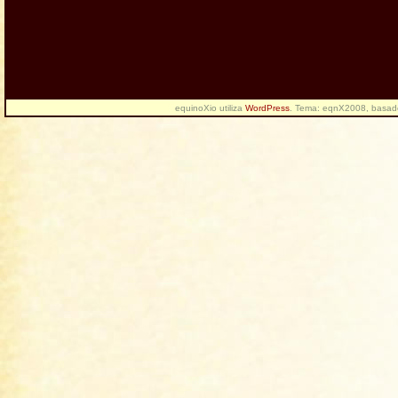
equinoXio utiliza
WordPress
. Tema: eqnX2008, basa