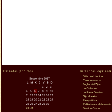
Entradas por mes
Bitácoras equinoX
Bitácora Utópica
Septiembre 2017
Carobotero-co
L
M
X
J
V
S
D
Juglar del Zipa
1
2
3
La Columna
4
5
6
7
8
9
10
La Rana Berden
11
12
13
14
15
16
17
Ojo al texto
18
19
20
21
22
23
24
Parapolítica
25
26
27
28
29
30
Reflexiones al desnudo
« Oct
Sentido Común