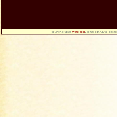
equinoXio utiliza
WordPress
. Tema: eqnX2008, basa