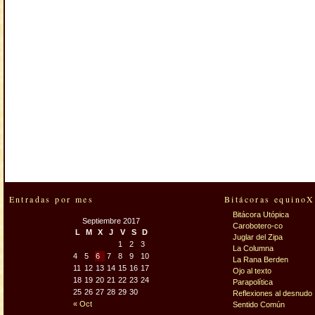
Entradas por mes
Bitácoras equinoX
Bitácora Utópica
Septiembre 2017
Carobotero-co
L
M
X
J
V
S
D
Juglar del Zipa
1
2
3
La Columna
4
5
6
7
8
9
10
La Rana Berden
11
12
13
14
15
16
17
Ojo al texto
18
19
20
21
22
23
24
Parapolítica
25
26
27
28
29
30
Reflexiones al desnudo
« Oct
Sentido Común