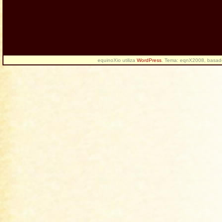
equinoXio utiliza
WordPress
. Tema: eqnX2008, basa