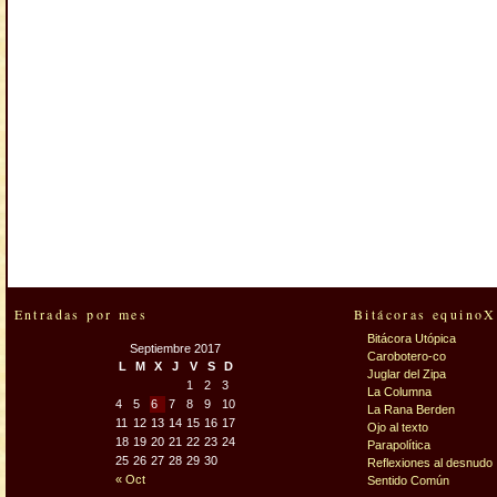
Entradas por mes
Bitácoras equinoX
Bitácora Utópica
Septiembre 2017
Carobotero-co
L
M
X
J
V
S
D
Juglar del Zipa
1
2
3
La Columna
4
5
6
7
8
9
10
La Rana Berden
11
12
13
14
15
16
17
Ojo al texto
18
19
20
21
22
23
24
Parapolítica
25
26
27
28
29
30
Reflexiones al desnudo
« Oct
Sentido Común