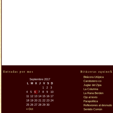
Entradas por mes
Bitácoras equinoX
Bitácora Utópica
Septiembre 2017
Carobotero-co
L
M
X
J
V
S
D
Juglar del Zipa
1
2
3
La Columna
4
5
6
7
8
9
10
La Rana Berden
11
12
13
14
15
16
17
Ojo al texto
18
19
20
21
22
23
24
Parapolítica
25
26
27
28
29
30
Reflexiones al desnudo
« Oct
Sentido Común