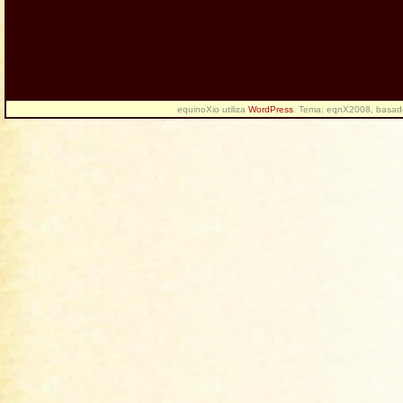
equinoXio utiliza
WordPress
. Tema: eqnX2008, basa