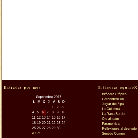
Entradas por mes
Bitácoras equinoX
Bitácora Utópica
Septiembre 2017
Carobotero-co
L
M
X
J
V
S
D
Juglar del Zipa
1
2
3
La Columna
4
5
6
7
8
9
10
La Rana Berden
11
12
13
14
15
16
17
Ojo al texto
18
19
20
21
22
23
24
Parapolítica
25
26
27
28
29
30
Reflexiones al desnudo
« Oct
Sentido Común