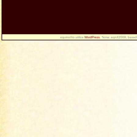
equinoXio utiliza
WordPress
. Tema: eqnX2008, basa