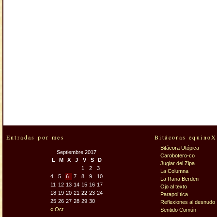
Entradas por mes
Bitácoras equinoX
Bitácora Utópica
Septiembre 2017
Carobotero-co
L
M
X
J
V
S
D
Juglar del Zipa
1
2
3
La Columna
4
5
6
7
8
9
10
La Rana Berden
11
12
13
14
15
16
17
Ojo al texto
18
19
20
21
22
23
24
Parapolítica
25
26
27
28
29
30
Reflexiones al desnudo
« Oct
Sentido Común