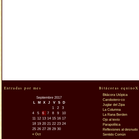
Entradas por mes
Bitácoras equinoX
Bitácora Utópica
Septiembre 2017
Carobotero-co
L
M
X
J
V
S
D
Juglar del Zipa
1
2
3
La Columna
4
5
6
7
8
9
10
La Rana Berden
11
12
13
14
15
16
17
Ojo al texto
18
19
20
21
22
23
24
Parapolítica
25
26
27
28
29
30
Reflexiones al desnudo
« Oct
Sentido Común