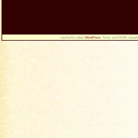
equinoXio utiliza
WordPress
. Tema: eqnX2008, basa