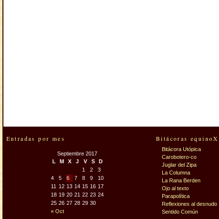
Entradas por mes
Bitácoras equinoX
Bitácora Utópica
Septiembre 2017
Carobotero-co
L
M
X
J
V
S
D
Juglar del Zipa
1
2
3
La Columna
4
5
6
7
8
9
10
La Rana Berden
11
12
13
14
15
16
17
Ojo al texto
18
19
20
21
22
23
24
Parapolítica
25
26
27
28
29
30
Reflexiones al desnudo
« Oct
Sentido Común