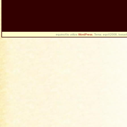
equinoXio utiliza
WordPress
. Tema: eqnX2008, basa