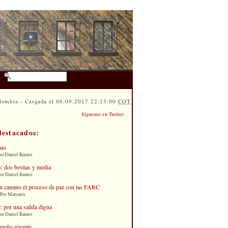
lombia - Cargada el 06.09.2017 22:23:00
COT
Síguenos en Twitter
destacados:
nas
Por Daniel Ramos
: dos bestias y media
Por Daniel Ramos
n camino el proceso de paz con las FARC
 Por Marsares
: por una salida digna
Por Daniel Ramos
queño gigante