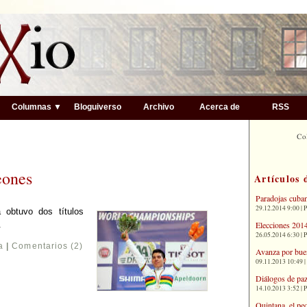
▼
Columnas ▼
Bloguiverso
Archivo
Acerca de
RSS
Co
eones
Artículos 
Paradojas cuba
29.12.2014 9:00 | 
obtuvo dos títulos
Elecciones 2014
.
26.05.2014 6:30 | 
a
|
Comentarios (2)
Avanza por bue
09.11.2013 10:49 |
Diálogos de paz
14.10.2013 3:52 | 
Quintana, el pe