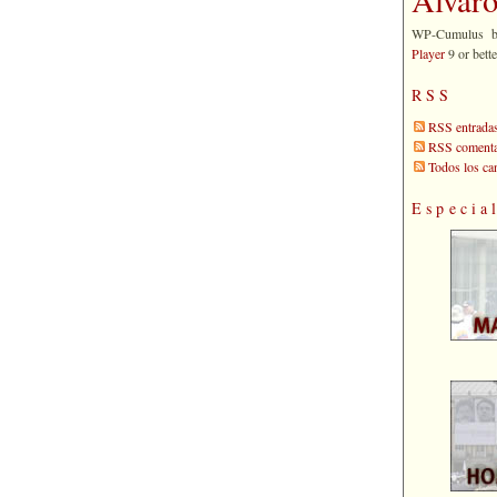
WP-Cumulus 
Player
9 or bette
RSS
RSS entrada
RSS comenta
Todos los c
Especia