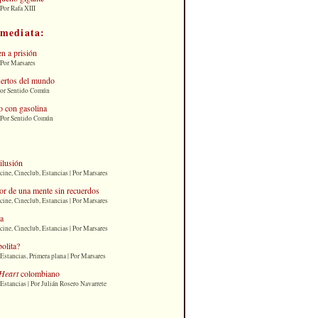
Por Rafa XIII
nmediata:
n a prisión
 Por Marsares
uertos del mundo
Por Sentido Común
 con gasolina
| Por Sentido Común
 ilusión
cine, Cineclub, Estancias | Por Marsares
or de una mente sin recuerdos
cine, Cineclub, Estancias | Por Marsares
ia
cine, Cineclub, Estancias | Por Marsares
bolita?
Estancias, Primera plana | Por Marsares
Heart
colombiano
Estancias | Por Julián Rosero Navarrete
: