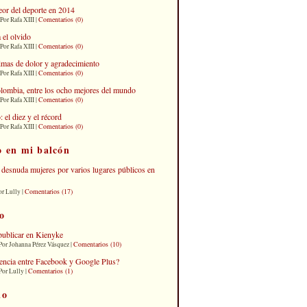
eor del deporte en 2014
Comentarios (0)
Por Rafa XIII |
 el olvido
Comentarios (0)
Por Rafa XIII |
imas de dolor y agradecimiento
Comentarios (0)
Por Rafa XIII |
lombia, entre los ocho mejores del mundo
Comentarios (0)
Por Rafa XIII |
el diez y el récord
Comentarios (0)
Por Rafa XIII |
o en mi balcón
desnuda mujeres por varios lugares públicos en
Comentarios (17)
or Lully |
o
publicar en Kienyke
Comentarios (10)
Por Johanna Pérez Vásquez |
erencia entre Facebook y Google Plus?
Comentarios (1)
Por Lully |
io