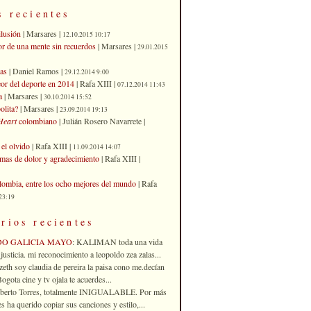
s recientes
ilusión
| Marsares |
12.10.2015 10:17
or de una mente sin recuerdos
| Marsares |
29.01.2015
as
| Daniel Ramos |
29.12.2014 9:00
eor del deporte en 2014
| Rafa XIII |
07.12.2014 11:43
a
| Marsares |
30.10.2014 15:52
olita?
| Marsares |
23.09.2014 19:13
Heart
colombiano
| Julián Rosero Navarrete |
el olvido
| Rafa XIII |
11.09.2014 14:07
imas de dolor y agradecimiento
| Rafa XIII |
ombia, entre los ocho mejores del mundo
| Rafa
23:19
rios recientes
DO GALICIA MAYO
: KALIMAN toda una vida
justicia. mi reconocimiento a leopoldo zea zalas...
izeth soy claudia de pereira la paisa cono me.decían
gota cine y tv ojala te acuerdes...
oberto Torres, totalmente INIGUALABLE. Por más
 ha querido copiar sus canciones y estilo,...