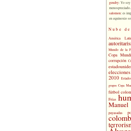
gendry
: Yo soy
menospreciado.a
salomon
: es im
en equinoxio so
Nube de
América Lati
autoritari
Mundo de la 
Copa Mundi
corrupción
C
estadounide
eleccione
2010
Estado
grupos Copa Mun
fútbol colo
hu
Frías
Manuel 
po
payasadas
colomb
terrori
Álvaro