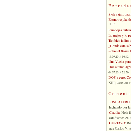
Entrada
Siete cajas, una 
Eterno respland
11:16
Paradojas cuban
Lo mejor y lo p
También la lluvi
¿Dónde está la b
Sobre el
Brave 
19.09.2014 16:42
Una Vuelta para 
Dos a uno: lágr
04.07.2014 22:50
DOS a cero: Col
XIII |
28.06.2014 
Comenta
JOSE ALFRE
luchando por la 
Claudia
: Hola l
estudiamos en Bo
GUSTAVO
: R
que Carlos Vives