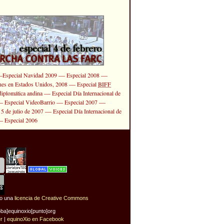
—
—
—
Especial Navidad 2009
Especial 2008
—
ones en Estados Unidos, 2008
Especial
BIFF
—
diplomática andina
Especial Día Internacional de
—
—
—
Especial VideoBarrio
Especial 2007
—
 5 de julio de 2007
Especial Día Internacional de
—
Especial 2006
jo una
licencia de Creative Commons
oba]equinoxio[punto]org
er
|
equinoXio en Facebook