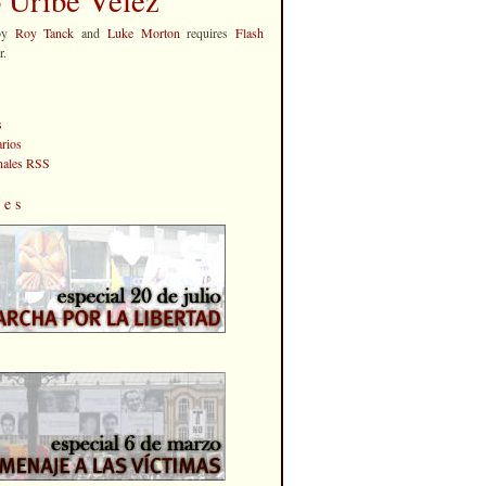
by
Roy Tanck
and
Luke Morton
requires
Flash
r.
s
rios
anales RSS
les