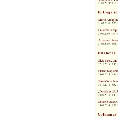
21.07.2013 20:59 | 
Entrega i
Mario Arangure
31.05.2010 17:25 |
En alerta aerop
28.04.2009 8:37 | 
Apagando fuego
21.04.2009 12:58 
Estancias
:
Siete cajas, una
12.10.2015 10:17 | 
Eterno respland
29.01.2015 11:16 | 
También la lluv
30.10.2014 15:52 | 
¿Dónde está la 
23.09.2014 19:13 | 
Sobre el
Brave 
19.09.2014 16:42 | 
Columnas