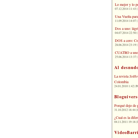
Lo mejor y lo p
07.12.2014 11:43 | 
Una Vuelta para
11.09.2014 14:07 | 
Dos a uno: lágr
04.07.2014 22:50 | 
DOS a cero: Co
28.06.2014 23:19 | 
CUATRO a uno: 
25.06.2014 13:37 | 
Al desnud
La revista
SoHo
Colombia
24.01.2010 1:42 | P
Bloguivers
Porqué dejo de 
31.10.2012 18:44 | 
¿Cual es la dif
04.11.2011 19:18 | 
VideoBarr