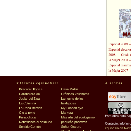
Especial 2009
Especial elecci
—
2008
Crisis 
la Mujer 2008
Especial marcha
la Mujer 2007
Bitácoras equinoXias
Alianzas
Bitácora Utópica
Casa Matriz
Carobotero-co
Crónicas vallenatas
Juglar del Zipa
La noche de los
La Columna
tajalápices
La Rana Berden
My London eye
Ojo al texto
Markota
Esta obra está ba
Parapolítica
Más allá del ecologismo
Reflexiones al desnudo
pequeña padawan
Contacto: info[arr
Sentido Común
Señor Oscuro
equinoXio en twitt