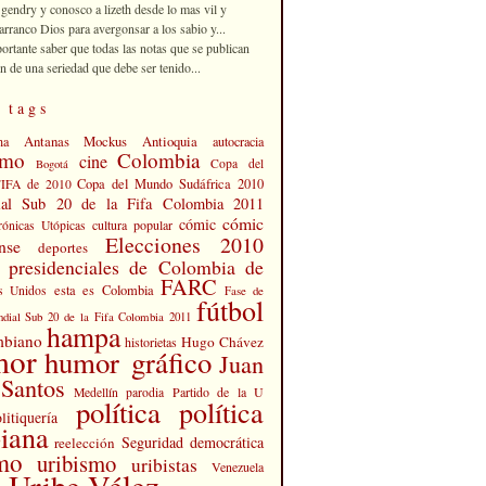
 gendry y conosco a lizeth desde lo mas vil y
rranco Dios para avergonsar a los sabio y...
portante saber que todas las notas que se publican
n de una seriedad que debe ser tenido...
 tags
Antanas Mockus
Antioquia
na
autocracia
smo
Colombia
cine
Copa del
Bogotá
Copa del Mundo Sudáfrica 2010
FIFA de 2010
al Sub 20 de la Fifa Colombia 2011
cómic
cómic
cultura popular
rónicas Utópicas
Elecciones 2010
nse
deportes
s presidenciales de Colombia de
FARC
esta es Colombia
s Unidos
Fase de
fútbol
dial Sub 20 de la Fifa Colombia 2011
hampa
mbiano
Hugo Chávez
historietas
mor
humor gráfico
Juan
Santos
Partido de la U
Medellín
parodia
política
política
litiquería
iana
Seguridad democrática
reelección
smo
uribismo
uribistas
Venezuela
 Uribe Vélez