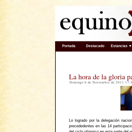
Portada
Destacado
Estancias 
La hora de la gloria 
Domingo 6 de Noviembre de 2011 17
Lo logrado por la delegación nacio
precededentes en las 14 participac
del ciclo olímpico en esta parte del g