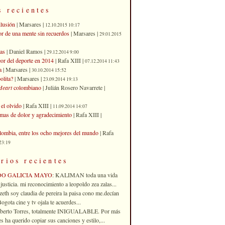
s recientes
ilusión
| Marsares |
12.10.2015 10:17
or de una mente sin recuerdos
| Marsares |
29.01.2015
as
| Daniel Ramos |
29.12.2014 9:00
eor del deporte en 2014
| Rafa XIII |
07.12.2014 11:43
a
| Marsares |
30.10.2014 15:52
olita?
| Marsares |
23.09.2014 19:13
Heart
colombiano
| Julián Rosero Navarrete |
el olvido
| Rafa XIII |
11.09.2014 14:07
imas de dolor y agradecimiento
| Rafa XIII |
ombia, entre los ocho mejores del mundo
| Rafa
23:19
rios recientes
DO GALICIA MAYO
: KALIMAN toda una vida
justicia. mi reconocimiento a leopoldo zea zalas...
izeth soy claudia de pereira la paisa cono me.decían
gota cine y tv ojala te acuerdes...
oberto Torres, totalmente INIGUALABLE. Por más
 ha querido copiar sus canciones y estilo,...