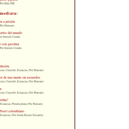
Por Rafa XIII
nmediata:
n a prisión
 Por Marsares
uertos del mundo
Por Sentido Común
 con gasolina
| Por Sentido Común
 ilusión
cine, Cineclub, Estancias | Por Marsares
or de una mente sin recuerdos
cine, Cineclub, Estancias | Por Marsares
ia
cine, Cineclub, Estancias | Por Marsares
bolita?
Estancias, Primera plana | Por Marsares
Heart
colombiano
Estancias | Por Julián Rosero Navarrete
: