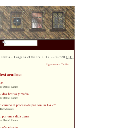
lombia - Cargada el 06.09.2017 22:47:20
COT
Síguenos en Twitter
destacados:
nas
Por Daniel Ramos
: dos bestias y media
Por Daniel Ramos
n camino el proceso de paz con las FARC
 Por Marsares
: por una salida digna
Por Daniel Ramos
queño gigante