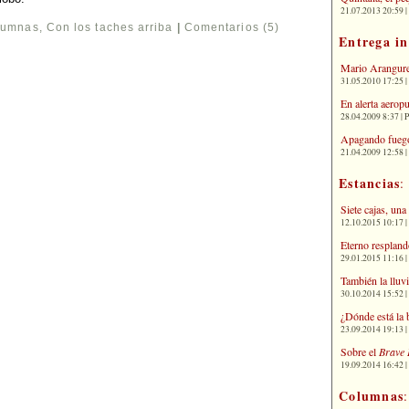
21.07.2013 20:59 | 
lumnas
,
Con los taches arriba
|
Comentarios (5)
Entrega i
Mario Arangure
31.05.2010 17:25 |
En alerta aerop
28.04.2009 8:37 | 
Apagando fuego
21.04.2009 12:58 
Estancias
:
Siete cajas, una
12.10.2015 10:17 | 
Eterno respland
29.01.2015 11:16 | 
También la lluv
30.10.2014 15:52 | 
¿Dónde está la 
23.09.2014 19:13 | 
Sobre el
Brave 
19.09.2014 16:42 | 
Columnas