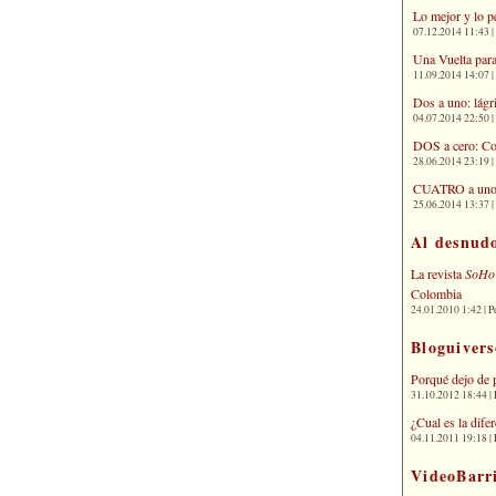
Lo mejor y lo p
07.12.2014 11:43 | 
Una Vuelta para
11.09.2014 14:07 | 
Dos a uno: lágr
04.07.2014 22:50 | 
DOS a cero: Co
28.06.2014 23:19 | 
CUATRO a uno: 
25.06.2014 13:37 | 
Al desnud
La revista
SoHo
Colombia
24.01.2010 1:42 | P
Bloguivers
Porqué dejo de 
31.10.2012 18:44 | 
¿Cual es la dif
04.11.2011 19:18 | 
VideoBarr