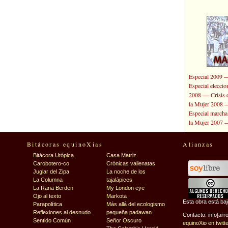
Especial 2009
Especial elecci
—
2008
Crisis 
la Mujer 2008
Especial marcha
la Mujer 2007
Bitácoras equinoXias
Alianzas
Bitácora Utópica
Casa Matriz
Carobotero-co
Crónicas vallenatas
Juglar del Zipa
La noche de los
La Columna
tajalápices
La Rana Berden
My London eye
Ojo al texto
Markota
Esta obra está ba
Parapolítica
Más allá del ecologismo
Reflexiones al desnudo
pequeña padawan
Contacto: info[arr
Sentido Común
Señor Oscuro
equinoXio en twitt