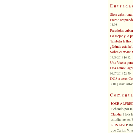
Entrada
Siete cajas, una 
Eterno respland
11:16
Paradojas cuban
Lo mejor y lo p
También la lluvi
¿Dónde está la b
Sobre el
Brave 
19.09.2014 16:42
Una Vuelta para 
Dos a uno: lágr
04.07.2014 22:50
DOS a cero: Col
XIII |
28.06.2014 
Comenta
JOSE ALFRE
luchando por la 
Claudia
: Hola l
estudiamos en Bo
GUSTAVO
: R
que Carlos Vives