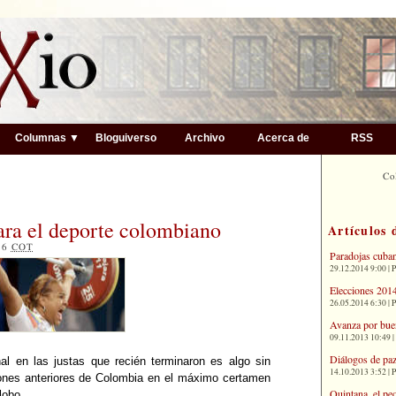
▼
Columnas ▼
Bloguiverso
Archivo
Acerca de
RSS
Co
para el deporte colombiano
Artículos 
:16
COT
Paradojas cuba
29.12.2014 9:00 | 
Elecciones 2014
26.05.2014 6:30 | 
Avanza por bue
09.11.2013 10:49 |
Diálogos de paz
nal en las justas que recién terminaron es algo sin
14.10.2013 3:52 | 
iones anteriores de Colombia en el máximo certamen
Quintana, el pe
lobo.