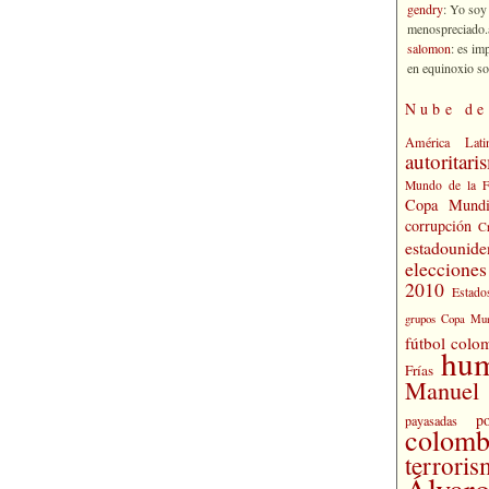
gendry
: Yo soy
menospreciado.a
salomon
: es im
en equinoxio so
Nube de
América Lati
autoritari
Mundo de la 
Copa Mundi
corrupción
C
estadounide
eleccione
2010
Estado
grupos Copa Mun
fútbol colo
hu
Frías
Manuel 
po
payasadas
colomb
terrori
Álvaro