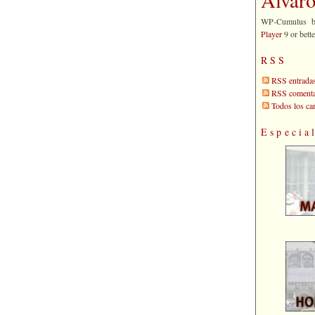
WP-Cumulus 
Player
9 or bette
RSS
RSS entrada
RSS comenta
Todos los c
Especia