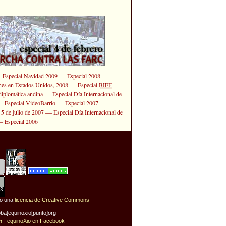
—
—
—
Especial Navidad 2009
Especial 2008
—
ones en Estados Unidos, 2008
Especial
BIFF
—
diplomática andina
Especial Día Internacional de
—
—
—
Especial VideoBarrio
Especial 2007
—
 5 de julio de 2007
Especial Día Internacional de
—
Especial 2006
jo una
licencia de Creative Commons
oba]equinoxio[punto]org
er
|
equinoXio en Facebook