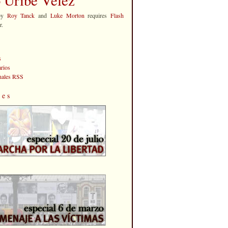
by
Roy Tanck
and
Luke Morton
requires
Flash
r.
s
rios
anales RSS
les