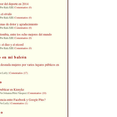
eor del deporte en 2014
Comentarios (0)
Por Rafa XIII |
 el olvido
Comentarios (0)
Por Rafa XIII |
imas de dolor y agradecimiento
Comentarios (0)
Por Rafa XIII |
lombia, entre los ocho mejores del mundo
Comentarios (0)
Por Rafa XIII |
el diez y el récord
Comentarios (0)
Por Rafa XIII |
o en mi balcón
desnuda mujeres por varios lugares públicos en
Comentarios (17)
or Lully |
o
publicar en Kienyke
Comentarios (10)
Por Johanna Pérez Vásquez |
erencia entre Facebook y Google Plus?
Comentarios (1)
Por Lully |
io