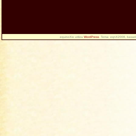
equinoXio utiliza
WordPress
. Tema: eqnX2008, basa