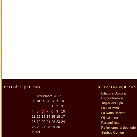
Entradas por mes
Bitácoras equinoX
Bitácora Utópica
Septiembre 2017
Carobotero-co
L
M
X
J
V
S
D
Juglar del Zipa
1
2
3
La Columna
4
5
6
7
8
9
10
La Rana Berden
11
12
13
14
15
16
17
Ojo al texto
18
19
20
21
22
23
24
Parapolítica
25
26
27
28
29
30
Reflexiones al desnudo
« Oct
Sentido Común