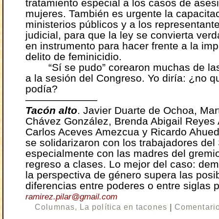
tratamiento especial a los casos de ases
mujeres. También es urgente la capacitac
ministerios públicos y a los representant
judicial, para que la ley se convierta ve
en instrumento para hacer frente a la im
delito de feminicidio.
“Sí se pudo” corearon muchas de las
a la sesión del Congreso. Yo diría: ¿no q
podía?
———————
Tacón alto
. Javier Duarte de Ochoa, Mart
Chávez González, Brenda Abigail Reyes 
Carlos Aceves Amezcua y Ricardo Ahued
se solidarizaron con los trabajadores del
especialmente con las madres del gremio
regreso a clases. Lo mejor del caso: de
la perspectiva de género supera las posi
diferencias entre poderes o entre siglas p
ramirez.pilar@gmail.com
Columnas
,
La política en tacones
|
Comentario