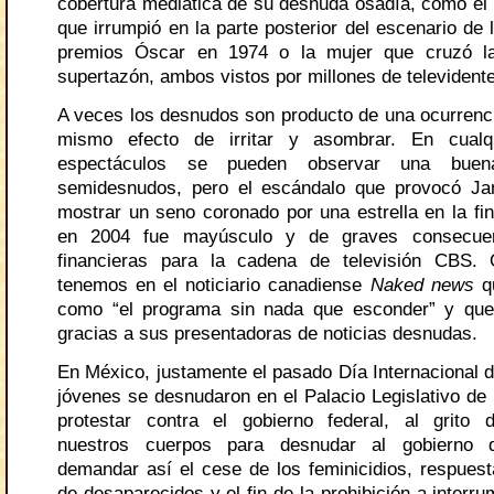
cobertura mediática de su desnuda osadía, como e
que irrumpió en la parte posterior del escenario de 
premios Óscar en 1974 o la mujer que cruzó l
supertazón, ambos vistos por millones de televident
A veces los desnudos son producto de una ocurrencia
mismo efecto de irritar y asombrar. En cualq
espectáculos se pueden observar una buen
semidesnudos, pero el escándalo que provocó Ja
mostrar un seno coronado por una estrella en la fin
en 2004 fue mayúsculo y de graves consecuen
financieras para la cadena de televisión CBS. 
tenemos en el noticiario canadiense
Naked news
qu
como “el programa sin nada que esconder” y que
gracias a sus presentadoras de noticias desnudas.
En México, justamente el pasado Día Internacional d
jóvenes se desnudaron en el Palacio Legislativo de
protestar contra el gobierno federal, al grito
nuestros cuerpos para desnudar al gobierno 
demandar así el cese de los feminicidios, respues
de desaparecidos y el fin de la prohibición a interr