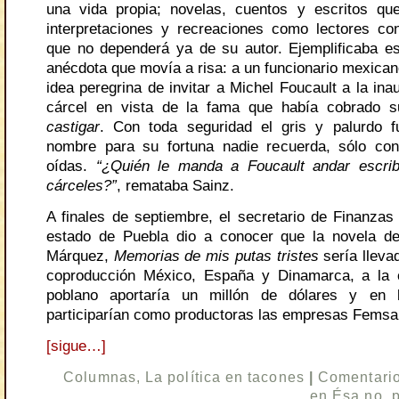
una vida propia; novelas, cuentos y escritos qu
interpretaciones y recreaciones como lectores co
que no dependerá ya de su autor. Ejemplificaba e
anécdota que movía a risa: a un funcionario mexicano
idea peregrina de invitar a Michel Foucault a la in
cárcel en vista de la fama que había cobrado s
castigar
. Con toda seguridad el gris y palurdo f
nombre para su fortuna nadie recuerda, sólo con
oídas.
“¿Quién le manda a Foucault andar escrib
cárceles?”
, remataba Sainz.
A finales de septiembre, el secretario de Finanzas 
estado de Puebla dio a conocer que la novela de
Márquez,
Memorias de mis putas tristes
sería lleva
coproducción México, España y Dinamarca, a la c
poblano aportaría un millón de dólares y en 
participarían como productoras las empresas Femsa 
[sigue…]
Columnas
,
La política en tacones
|
Comentario
en Ésa no, 