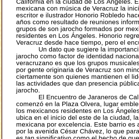
California en la ciudad de Los Ángeles. E
mexicana con música de Veracruz la inici
escritor e ilustrador Honorio Robledo ha
años como resultado de reuniones inform
grupos de son jarocho formados por mex
residentes en Los Ángeles. Honorio regr
Veracruz desde hace tiempo, pero el enc
Un dato que sugiere la importancia
jarocho como factor de identidad naciona
veracruzano es que los grupos musicale
por gente originaria de Veracruz son min
ciertamente son quienes mantienen el li
las actividades que dan presencia públic
jarocho.
El Encuentro de Jaraneros de Calif
comenzó en la Plaza Olvera, lugar embl
los mexicanos residentes en Los Ángeles
ubica en el inicio del este de la ciudad, l
mexicana por excelencia. Este barrio es
por la avenida César Chávez, lo que para 
es tan significativo como el hecho de que