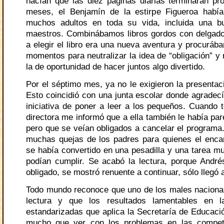
hacían que las diez páginas diarias terminaran pro
meses, el Benjamín de la estirpe Figueroa habí
muchos adultos en toda su vida, incluida una b
maestros. Combinábamos libros gordos con delgados, 
a elegir el libro era una nueva aventura y procuráb
momentos para neutralizar la idea de “obligación” y
la de oportunidad de hacer juntos algo divertido.
Por el séptimo mes, ya no le exigieron la presentac
Esto coincidió con una junta escolar donde agradecí
iniciativa de poner a leer a los pequeños. Cuando t
directora me informó que a ella también le había pa
pero que se veían obligados a cancelar el programa.
muchas quejas de los padres para quienes el encar
se había convertido en una pesadilla y una tarea mu
podían cumplir. Se acabó la lectura, porque Andrés
obligado, se mostró renuente a continuar, sólo llegó a
Todo mundo reconoce que uno de los males nacionale
lectura y que los resultados lamentables en l
estandarizadas que aplica la Secretaría de Educació
mucho que ver con los problemas en las compete