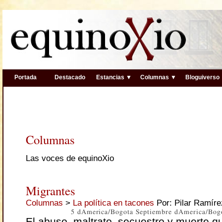
Portada
Destacado
Estancias ▼
Columnas ▼
Bloguiverso
Columnas
Las voces de equinoXio
Migrantes
Columnas
>
La política en tacones
Por: Pilar Ramíre
5 dAmerica/Bogota Septiembre dAmerica/Bog
El abuso, maltrato, secuestro y muerte q