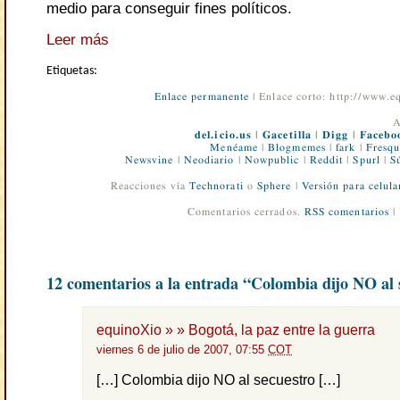
medio para conseguir fines políticos.
Leer más
Etiquetas:
Enlace permanente
| Enlace corto: http://www.
A
del.icio.us
|
Gacetilla
|
Digg
|
Facebo
Menéame
|
Blogmemes
|
fark
|
Fresqu
Newsvine
|
Neodiario
|
Nowpublic
|
Reddit
|
Spurl
|
S
Reacciones vía
Technorati
o
Sphere
|
Versión para celula
Comentarios cerrados.
RSS comentarios
|
12 comentarios a la entrada “Colombia dijo NO al 
equinoXio » » Bogotá, la paz entre la guerra
viernes 6 de julio de 2007, 07:55
COT
[…] Colombia dijo NO al secuestro […]