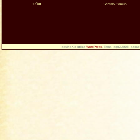
« Oct
Sentido Común
equinoXio utiliza
WordPress
. Tema: eqnX2008, basa