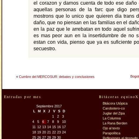
el corazon y darnos cuenta de todo ese daño
aquellas personas de la farc que digo per
mostrons que lo unico que quieren dia trans 
daño, que no piensan en las familias en el dañ
en la paz que le arrebatan en todo aquel sufrim
es mas peor aun en la insertidumbre de no sa
estan con vida, pienso que ya es suficiente p
secuestro.
Bogot
«
Cumbre del MERCOSUR: debates y conclusiones
Entradas por mes
Bitácoras equinoX
Bitácora Utópica
Septiembre 2017
Carobotero-co
L
M
X
J
V
S
D
Juglar del Zipa
1
2
3
La Columna
4
5
6
7
8
9
10
La Rana Berden
11
12
13
14
15
16
17
Ojo al texto
18
19
20
21
22
23
24
Parapolítica
25
26
27
28
29
30
Reflexiones al desnudo