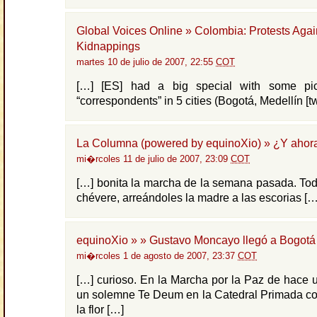
Global Voices Online » Colombia: Protests Agai
Kidnappings
martes 10 de julio de 2007, 22:55
COT
[…] [ES] had a big special with some pic
“correspondents” in 5 cities (Bogotá, Medellín [tw
La Columna (powered by equinoXio) » ¿Y ahor
mi�rcoles 11 de julio de 2007, 23:09
COT
[…] bonita la marcha de la semana pasada. Todo
chévere, arreándoles la madre a las escorias […
equinoXio » » Gustavo Moncayo llegó a Bogotá
mi�rcoles 1 de agosto de 2007, 23:37
COT
[…] curioso. En la Marcha por la Paz de hace 
un solemne Te Deum en la Catedral Primada co
la flor […]