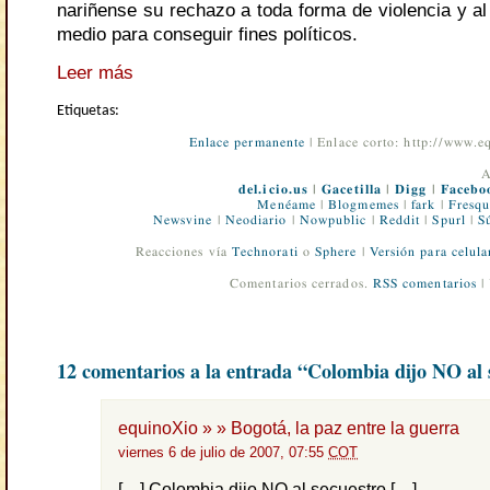
nariñense su rechazo a toda forma de violencia y a
medio para conseguir fines políticos.
Leer más
Etiquetas:
Enlace permanente
| Enlace corto: http://www.
A
del.icio.us
|
Gacetilla
|
Digg
|
Facebo
Menéame
|
Blogmemes
|
fark
|
Fresqu
Newsvine
|
Neodiario
|
Nowpublic
|
Reddit
|
Spurl
|
S
Reacciones vía
Technorati
o
Sphere
|
Versión para celula
Comentarios cerrados.
RSS comentarios
|
12 comentarios a la entrada “Colombia dijo NO al 
equinoXio » » Bogotá, la paz entre la guerra
viernes 6 de julio de 2007, 07:55
COT
[…] Colombia dijo NO al secuestro […]