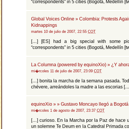
“correspondents” in 5 cities (Bogotá, Medellín [tw
Global Voices Online » Colombia: Protests Agai
Kidnappings
martes 10 de julio de 2007, 22:55
COT
[…] [ES] had a big special with some pic
“correspondents” in 5 cities (Bogotá, Medellín [tw
La Columna (powered by equinoXio) » ¿Y ahor
mi�rcoles 11 de julio de 2007, 23:09
COT
[…] bonita la marcha de la semana pasada. Todo
chévere, arreándoles la madre a las escorias […
equinoXio » » Gustavo Moncayo llegó a Bogotá
mi�rcoles 1 de agosto de 2007, 23:37
COT
[…] curioso. En la Marcha por la Paz de hace 
un solemne Te Deum en la Catedral Primada co