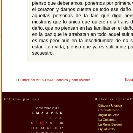
pienso que deberiamos, ponernos por primera 
el corazon y darnos cuenta de todo ese daño
aquellas personas de la farc que digo per
mostrons que lo unico que quieren dia trans 
daño, que no piensan en las familias en el dañ
en la paz que le arrebatan en todo aquel sufrim
es mas peor aun en la insertidumbre de no sa
estan con vida, pienso que ya es suficiente p
secuestro.
Bogot
«
Cumbre del MERCOSUR: debates y conclusiones
Entradas por mes
Bitácoras equinoX
Bitácora Utópica
Septiembre 2017
Carobotero-co
L
M
X
J
V
S
D
Juglar del Zipa
1
2
3
La Columna
4
5
6
7
8
9
10
La Rana Berden
11
12
13
14
15
16
17
Ojo al texto