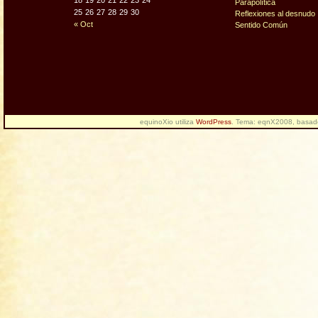
18
19
20
21
22
23
24
Parapolítica
25
26
27
28
29
30
Reflexiones al desnudo
« Oct
Sentido Común
equinoXio utiliza
WordPress
. Tema: eqnX2008, basa