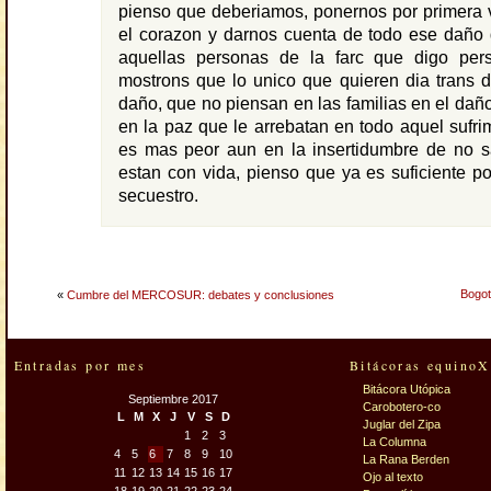
pienso que deberiamos, ponernos por primera 
el corazon y darnos cuenta de todo ese daño
aquellas personas de la farc que digo per
mostrons que lo unico que quieren dia trans 
daño, que no piensan en las familias en el dañ
en la paz que le arrebatan en todo aquel sufrim
es mas peor aun en la insertidumbre de no sa
estan con vida, pienso que ya es suficiente p
secuestro.
Bogot
«
Cumbre del MERCOSUR: debates y conclusiones
Entradas por mes
Bitácoras equinoX
Bitácora Utópica
Septiembre 2017
Carobotero-co
L
M
X
J
V
S
D
Juglar del Zipa
1
2
3
La Columna
4
5
6
7
8
9
10
La Rana Berden
11
12
13
14
15
16
17
Ojo al texto