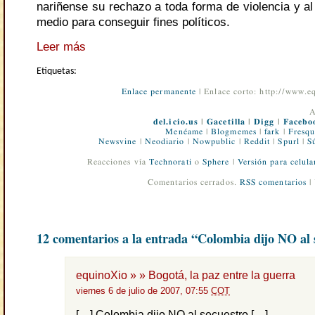
nariñense su rechazo a toda forma de violencia y a
medio para conseguir fines políticos.
Leer más
Etiquetas:
Enlace permanente
| Enlace corto: http://www.
A
del.icio.us
|
Gacetilla
|
Digg
|
Facebo
Menéame
|
Blogmemes
|
fark
|
Fresqu
Newsvine
|
Neodiario
|
Nowpublic
|
Reddit
|
Spurl
|
S
Reacciones vía
Technorati
o
Sphere
|
Versión para celula
Comentarios cerrados.
RSS comentarios
|
12 comentarios a la entrada “Colombia dijo NO al 
equinoXio » » Bogotá, la paz entre la guerra
viernes 6 de julio de 2007, 07:55
COT
[…] Colombia dijo NO al secuestro […]