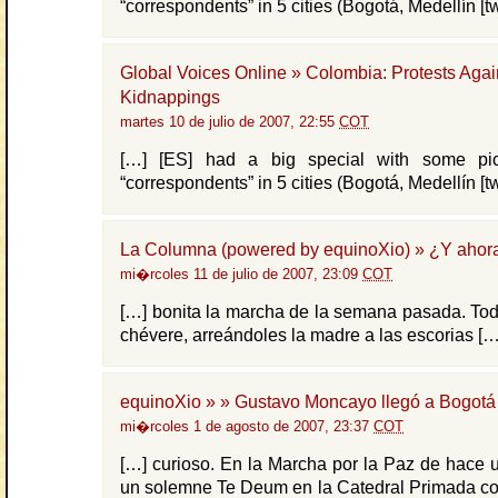
“correspondents” in 5 cities (Bogotá, Medellín [tw
Global Voices Online » Colombia: Protests Agai
Kidnappings
martes 10 de julio de 2007, 22:55
COT
[…] [ES] had a big special with some pic
“correspondents” in 5 cities (Bogotá, Medellín [tw
La Columna (powered by equinoXio) » ¿Y ahor
mi�rcoles 11 de julio de 2007, 23:09
COT
[…] bonita la marcha de la semana pasada. Todo
chévere, arreándoles la madre a las escorias […
equinoXio » » Gustavo Moncayo llegó a Bogotá
mi�rcoles 1 de agosto de 2007, 23:37
COT
[…] curioso. En la Marcha por la Paz de hace 
un solemne Te Deum en la Catedral Primada co