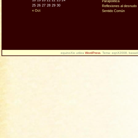
18
19
20
21
22
23
24
Parapolítica
25
26
27
28
29
30
Reflexiones al desnudo
« Oct
Sentido Común
equinoXio utiliza
WordPress
. Tema: eqnX2008, basa