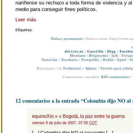
nariñense su rechazo a toda forma de violencia y a
medio para conseguir fines políticos.
Leer más
Etiquetas:
Enlace permanente
| Enlace corto: http://www.
A
del.icio.us
|
Gacetilla
|
Digg
|
Facebo
Menéame
|
Blogmemes
|
fark
|
Fresqu
Newsvine
|
Neodiario
|
Nowpublic
|
Reddit
|
Spurl
|
S
Reacciones vía
Technorati
o
Sphere
|
Versión para celula
Comentarios cerrados.
RSS comentarios
|
12 comentarios a la entrada “Colombia dijo NO al 
equinoXio » » Bogotá, la paz entre la guerra
viernes 6 de julio de 2007, 07:55
COT
[…] Colombia dijo NO al secuestro […]