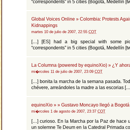
“correspondents” in 5 cities (Bogotá, Medellín [tw
Global Voices Online » Colombia: Protests Agai
Kidnappings
martes 10 de julio de 2007, 22:55
COT
[…] [ES] had a big special with some pic
“correspondents” in 5 cities (Bogotá, Medellín [tw
La Columna (powered by equinoXio) » ¿Y ahor
mi�rcoles 11 de julio de 2007, 23:09
COT
[…] bonita la marcha de la semana pasada. Todo
chévere, arreándoles la madre a las escorias […
equinoXio » » Gustavo Moncayo llegó a Bogotá
mi�rcoles 1 de agosto de 2007, 23:37
COT
[…] curioso. En la Marcha por la Paz de hace 
un solemne Te Deum en la Catedral Primada co