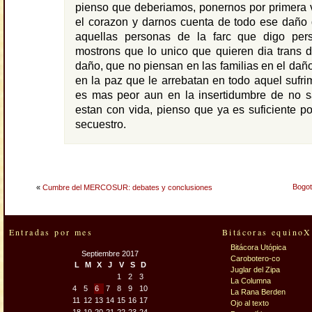
pienso que deberiamos, ponernos por primera 
el corazon y darnos cuenta de todo ese daño
aquellas personas de la farc que digo per
mostrons que lo unico que quieren dia trans 
daño, que no piensan en las familias en el dañ
en la paz que le arrebatan en todo aquel sufrim
es mas peor aun en la insertidumbre de no sa
estan con vida, pienso que ya es suficiente p
secuestro.
Bogot
«
Cumbre del MERCOSUR: debates y conclusiones
Entradas por mes
Bitácoras equinoX
Bitácora Utópica
Septiembre 2017
Carobotero-co
L
M
X
J
V
S
D
Juglar del Zipa
1
2
3
La Columna
4
5
6
7
8
9
10
La Rana Berden
11
12
13
14
15
16
17
Ojo al texto