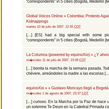
“correspondents” in 5 cities (Bogotá, Medellín [tw
Global Voices Online » Colombia: Protests Agai
Kidnappings
martes 10 de julio de 2007, 22:55
COT
[…] [ES] had a big special with some pic
“correspondents” in 5 cities (Bogotá, Medellín [tw
La Columna (powered by equinoXio) » ¿Y ahor
mi�rcoles 11 de julio de 2007, 23:09
COT
[…] bonita la marcha de la semana pasada. Todo
chévere, arreándoles la madre a las escorias […
equinoXio » » Gustavo Moncayo llegó a Bogotá
mi�rcoles 1 de agosto de 2007, 23:37
COT
[…] curioso. En la Marcha por la Paz de hace 
un solemne Te Deum en la Catedral Primada co