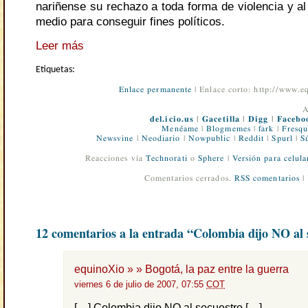
nariñense su rechazo a toda forma de violencia y a
medio para conseguir fines políticos.
Leer más
Etiquetas:
Enlace permanente
| Enlace corto: http://www.
A
del.icio.us
|
Gacetilla
|
Digg
|
Facebo
Menéame
|
Blogmemes
|
fark
|
Fresqu
Newsvine
|
Neodiario
|
Nowpublic
|
Reddit
|
Spurl
|
S
Reacciones vía
Technorati
o
Sphere
|
Versión para celula
Comentarios cerrados.
RSS comentarios
|
12 comentarios a la entrada “Colombia dijo NO al 
equinoXio » » Bogotá, la paz entre la guerra
viernes 6 de julio de 2007, 07:55
COT
[…] Colombia dijo NO al secuestro […]