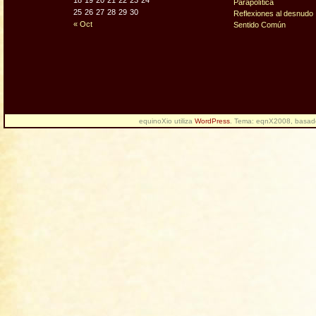
18
19
20
21
22
23
24
Parapolítica
25
26
27
28
29
30
Reflexiones al desnudo
« Oct
Sentido Común
equinoXio utiliza
WordPress
. Tema: eqnX2008, basa