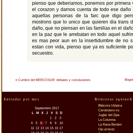
pienso que deberiamos, ponernos por primera 
el corazon y darnos cuenta de todo ese daño
aquellas personas de la farc que digo per
mostrons que lo unico que quieren dia trans 
daño, que no piensan en las familias en el dañ
en la paz que le arrebatan en todo aquel sufrim
es mas peor aun en la insertidumbre de no sa
estan con vida, pienso que ya es suficiente p
secuestro.
Bogot
«
Cumbre del MERCOSUR: debates y conclusiones
Entradas por mes
Bitácoras equinoX
Bitácora Utópica
Septiembre 2017
Carobotero-co
L
M
X
J
V
S
D
Juglar del Zipa
1
2
3
La Columna
4
5
6
7
8
9
10
La Rana Berden
11
12
13
14
15
16
17
Ojo al texto