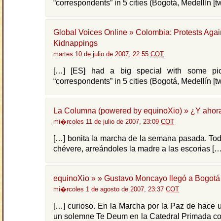
“correspondents” in 5 cities (Bogotá, Medellín [tw
Global Voices Online » Colombia: Protests Agai
Kidnappings
martes 10 de julio de 2007, 22:55
COT
[…] [ES] had a big special with some pic
“correspondents” in 5 cities (Bogotá, Medellín [tw
La Columna (powered by equinoXio) » ¿Y ahor
mi�rcoles 11 de julio de 2007, 23:09
COT
[…] bonita la marcha de la semana pasada. Todo
chévere, arreándoles la madre a las escorias […
equinoXio » » Gustavo Moncayo llegó a Bogotá
mi�rcoles 1 de agosto de 2007, 23:37
COT
[…] curioso. En la Marcha por la Paz de hace 
un solemne Te Deum en la Catedral Primada co