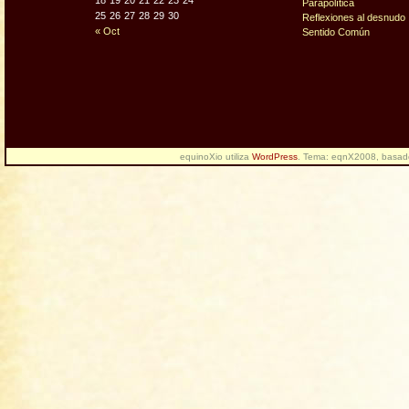
18
19
20
21
22
23
24
Parapolítica
25
26
27
28
29
30
Reflexiones al desnudo
« Oct
Sentido Común
equinoXio utiliza
WordPress
. Tema: eqnX2008, basa