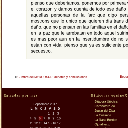
pienso que deberiamos, ponernos por primera 
el corazon y darnos cuenta de todo ese daño
aquellas personas de la farc que digo per
mostrons que lo unico que quieren dia trans 
daño, que no piensan en las familias en el dañ
en la paz que le arrebatan en todo aquel sufrim
es mas peor aun en la insertidumbre de no sa
estan con vida, pienso que ya es suficiente p
secuestro.
Bogot
«
Cumbre del MERCOSUR: debates y conclusiones
Entradas por mes
Bitácoras equinoX
Bitácora Utópica
Septiembre 2017
Carobotero-co
L
M
X
J
V
S
D
Juglar del Zipa
1
2
3
La Columna
4
5
6
7
8
9
10
La Rana Berden
11
12
13
14
15
16
17
Ojo al texto