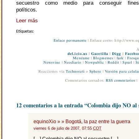
secuestro como medio para conseguir fines
políticos.
Leer más
Etiquetas:
Enlace permanente
| Enlace corto: http://www.
A
del.icio.us
|
Gacetilla
|
Digg
|
Facebo
Menéame
|
Blogmemes
|
fark
|
Fresqu
Newsvine
|
Neodiario
|
Nowpublic
|
Reddit
|
Spurl
|
S
Reacciones vía
Technorati
o
Sphere
|
Versión para celula
Comentarios cerrados.
RSS comentarios
|
12 comentarios a la entrada “Colombia dijo NO al 
equinoXio » » Bogotá, la paz entre la guerra
viernes 6 de julio de 2007, 07:55
COT
[…] Colombia dijo NO al secuestro […]