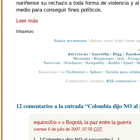
nariñense su rechazo a toda forma de violencia y a
medio para conseguir fines políticos.
Leer más
Etiquetas:
Enlace permanente
| Enlace corto: http://www.
A
del.icio.us
|
Gacetilla
|
Digg
|
Facebo
Menéame
|
Blogmemes
|
fark
|
Fresqu
Newsvine
|
Neodiario
|
Nowpublic
|
Reddit
|
Spurl
|
S
Reacciones vía
Technorati
o
Sphere
|
Versión para celula
Comentarios cerrados.
RSS comentarios
|
12 comentarios a la entrada “Colombia dijo NO al 
equinoXio » » Bogotá, la paz entre la guerra
viernes 6 de julio de 2007, 07:55
COT
[…] Colombia dijo NO al secuestro […]