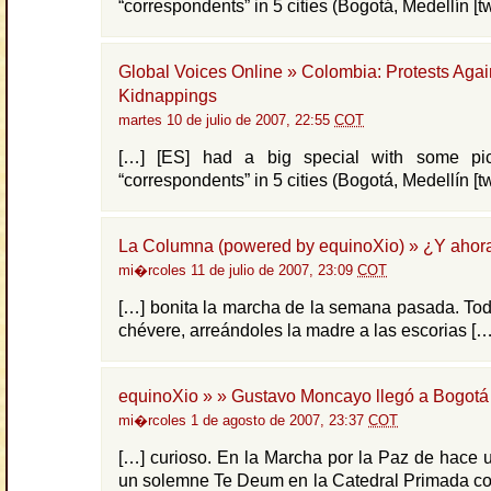
“correspondents” in 5 cities (Bogotá, Medellín [tw
Global Voices Online » Colombia: Protests Agai
Kidnappings
martes 10 de julio de 2007, 22:55
COT
[…] [ES] had a big special with some pic
“correspondents” in 5 cities (Bogotá, Medellín [tw
La Columna (powered by equinoXio) » ¿Y ahor
mi�rcoles 11 de julio de 2007, 23:09
COT
[…] bonita la marcha de la semana pasada. Todo
chévere, arreándoles la madre a las escorias […
equinoXio » » Gustavo Moncayo llegó a Bogotá
mi�rcoles 1 de agosto de 2007, 23:37
COT
[…] curioso. En la Marcha por la Paz de hace 
un solemne Te Deum en la Catedral Primada co