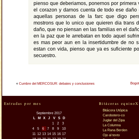
pienso que deberiamos, ponernos por primera 
el corazon y darnos cuenta de todo ese daño
aquellas personas de la farc que digo per
mostrons que lo unico que quieren dia trans 
daño, que no piensan en las familias en el dañ
en la paz que le arrebatan en todo aquel sufrim
es mas peor aun en la insertidumbre de no sa
estan con vida, pienso que ya es suficiente p
secuestro.
Bogot
«
Cumbre del MERCOSUR: debates y conclusiones
Entradas por mes
Bitácoras equinoX
Bitácora Utópica
Septiembre 2017
Carobotero-co
L
M
X
J
V
S
D
Juglar del Zipa
1
2
3
La Columna
4
5
6
7
8
9
10
La Rana Berden
11
12
13
14
15
16
17
Ojo al texto