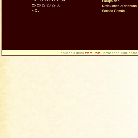
18
19
20
21
22
23
24
Parapolítica
25
26
27
28
29
30
Reflexiones al desnudo
« Oct
Sentido Común
equinoXio utiliza
WordPress
. Tema: eqnX2008, basa