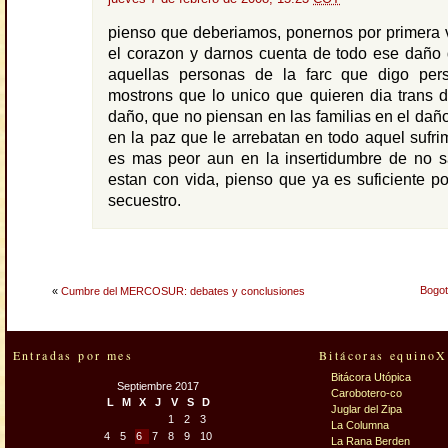
pienso que deberiamos, ponernos por primera 
el corazon y darnos cuenta de todo ese daño
aquellas personas de la farc que digo per
mostrons que lo unico que quieren dia trans 
daño, que no piensan en las familias en el dañ
en la paz que le arrebatan en todo aquel sufrim
es mas peor aun en la insertidumbre de no sa
estan con vida, pienso que ya es suficiente p
secuestro.
Bogot
«
Cumbre del MERCOSUR: debates y conclusiones
Entradas por mes
Bitácoras equinoX
Bitácora Utópica
Septiembre 2017
Carobotero-co
L
M
X
J
V
S
D
Juglar del Zipa
1
2
3
La Columna
4
5
6
7
8
9
10
La Rana Berden