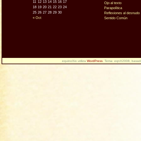
11
12
13
14
15
16
17
Ojo al texto
18
19
20
21
22
23
24
Parapolítica
25
26
27
28
29
30
Reflexiones al desnudo
« Oct
Sentido Común
equinoXio utiliza
WordPress
. Tema: eqnX2008, basa