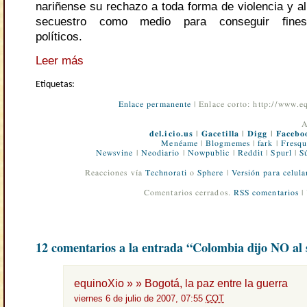
nariñense su rechazo a toda forma de violencia y al
secuestro como medio para conseguir fines
políticos.
Leer más
Etiquetas:
Enlace permanente
| Enlace corto: http://www.
A
del.icio.us
|
Gacetilla
|
Digg
|
Facebo
Menéame
|
Blogmemes
|
fark
|
Fresqu
Newsvine
|
Neodiario
|
Nowpublic
|
Reddit
|
Spurl
|
S
Reacciones vía
Technorati
o
Sphere
|
Versión para celula
Comentarios cerrados.
RSS comentarios
|
12 comentarios a la entrada “Colombia dijo NO al 
equinoXio » » Bogotá, la paz entre la guerra
viernes 6 de julio de 2007, 07:55
COT