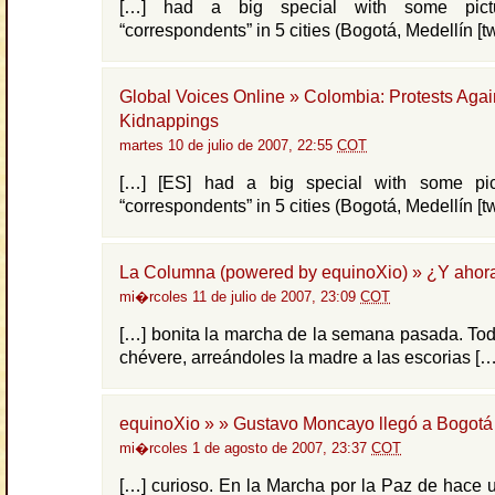
[…] had a big special with some pictu
“correspondents” in 5 cities (Bogotá, Medellín [tw
Global Voices Online » Colombia: Protests Agai
Kidnappings
martes 10 de julio de 2007, 22:55
COT
[…] [ES] had a big special with some pic
“correspondents” in 5 cities (Bogotá, Medellín [tw
La Columna (powered by equinoXio) » ¿Y ahor
mi�rcoles 11 de julio de 2007, 23:09
COT
[…] bonita la marcha de la semana pasada. Todo
chévere, arreándoles la madre a las escorias […
equinoXio » » Gustavo Moncayo llegó a Bogotá
mi�rcoles 1 de agosto de 2007, 23:37
COT
[…] curioso. En la Marcha por la Paz de hace 