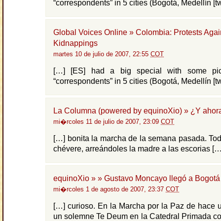
“correspondents” in 5 cities (Bogotá, Medellín [tw
Global Voices Online » Colombia: Protests Agai
Kidnappings
martes 10 de julio de 2007, 22:55
COT
[…] [ES] had a big special with some pic
“correspondents” in 5 cities (Bogotá, Medellín [tw
La Columna (powered by equinoXio) » ¿Y ahor
mi�rcoles 11 de julio de 2007, 23:09
COT
[…] bonita la marcha de la semana pasada. Todo
chévere, arreándoles la madre a las escorias […
equinoXio » » Gustavo Moncayo llegó a Bogotá
mi�rcoles 1 de agosto de 2007, 23:37
COT
[…] curioso. En la Marcha por la Paz de hace 
un solemne Te Deum en la Catedral Primada co