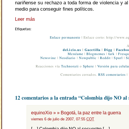
nariñense su rechazo a toda forma de violencia y a
medio para conseguir fines políticos.
Leer más
Etiquetas:
Enlace permanente
| Enlace corto: http://www.
A
del.icio.us
|
Gacetilla
|
Digg
|
Facebo
Menéame
|
Blogmemes
|
fark
|
Fresqu
Newsvine
|
Neodiario
|
Nowpublic
|
Reddit
|
Spurl
|
S
Reacciones vía
Technorati
o
Sphere
|
Versión para celula
Comentarios cerrados.
RSS comentarios
|
12 comentarios a la entrada “Colombia dijo NO al 
equinoXio » » Bogotá, la paz entre la guerra
viernes 6 de julio de 2007, 07:55
COT
[…] Colombia dijo NO al secuestro […]