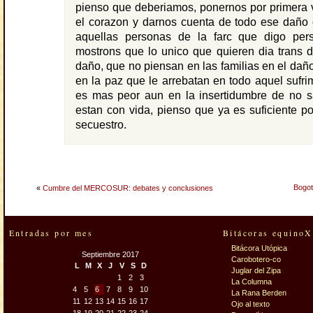
pienso que deberiamos, ponernos por primera 
el corazon y darnos cuenta de todo ese daño
aquellas personas de la farc que digo per
mostrons que lo unico que quieren dia trans 
daño, que no piensan en las familias en el dañ
en la paz que le arrebatan en todo aquel sufrim
es mas peor aun en la insertidumbre de no sa
estan con vida, pienso que ya es suficiente p
secuestro.
Bogot
«
Cumbre del MERCOSUR: debates y conclusiones
Entradas por mes
Bitácoras equinoX
Bitácora Utópica
Septiembre 2017
Carobotero-co
L
M
X
J
V
S
D
Juglar del Zipa
1
2
3
La Columna
4
5
6
7
8
9
10
La Rana Berden
11
12
13
14
15
16
17
Ojo al texto