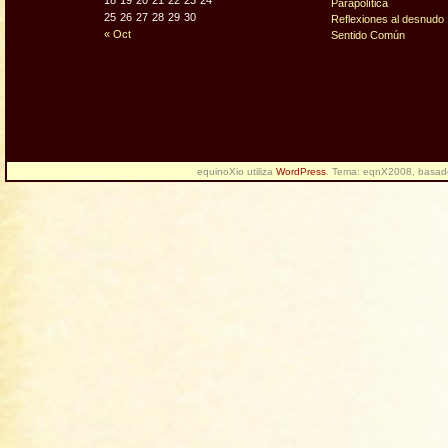
18
19
20
21
22
23
24
Parapolítica
25
26
27
28
29
30
Reflexiones al desnudo
« Oct
Sentido Común
equinoXio utiliza
WordPress
. Tema: eqnX2008, basa