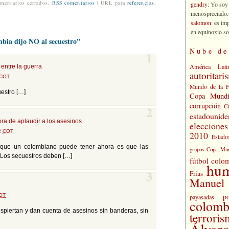
gendry
: Yo soy
mentarios cerrados.
RSS comentarios
| URL para
referencias
.
menospreciado.a
salomon
: es im
en equinoxio so
bia dijo NO al secuestro”
Nube de
1
América Lati
 entre la guerra
autoritari
COT
Mundo de la 
estro […]
Copa Mundi
corrupción
C
2
estadounide
ra de aplaudir a los asesinos
eleccione
02
COT
2010
Estado
e que un colombiano puede tener ahora es que las
grupos Copa Mun
 Los secuestros deben […]
fútbol colo
hu
Frías
3
Manuel 
po
OT
payasadas
colomb
piertan y dan cuenta de asesinos sin banderas, sin
terrori
Álvaro