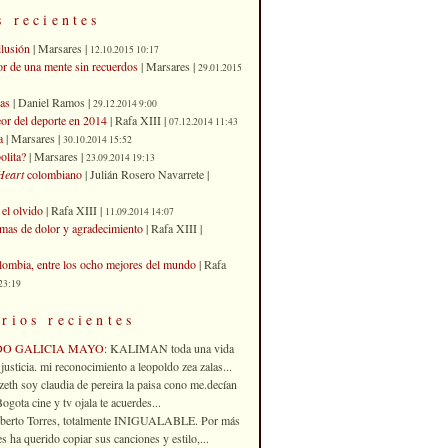
s recientes
ilusión
| Marsares |
12.10.2015 10:17
or de una mente sin recuerdos
| Marsares |
29.01.2015
as
| Daniel Ramos |
29.12.2014 9:00
eor del deporte en 2014
| Rafa XIII |
07.12.2014 11:43
a
| Marsares |
30.10.2014 15:52
olita?
| Marsares |
23.09.2014 19:13
Heart
colombiano
| Julián Rosero Navarrete |
el olvido
| Rafa XIII |
11.09.2014 14:07
imas de dolor y agradecimiento
| Rafa XIII |
ombia, entre los ocho mejores del mundo
| Rafa
23:19
rios recientes
DO GALICIA MAYO
: KALIMAN toda una vida
justicia. mi reconocimiento a leopoldo zea zalas...
izeth soy claudia de pereira la paisa cono me.decían
gota cine y tv ojala te acuerdes...
oberto Torres, totalmente INIGUALABLE. Por más
 ha querido copiar sus canciones y estilo,...