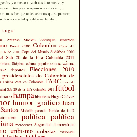
 gendry y conosco a lizeth desde lo mas vil y
rranco Dios para avergonsar a los sabio y...
portante saber que todas las notas que se publican
n de una seriedad que debe ser tenido...
 tags
Antanas Mockus
Antioquia
na
autocracia
smo
Colombia
cine
Copa del
Bogotá
Copa del Mundo Sudáfrica 2010
FIFA de 2010
al Sub 20 de la Fifa Colombia 2011
cómic
cómic
cultura popular
rónicas Utópicas
Elecciones 2010
nse
deportes
s presidenciales de Colombia de
FARC
esta es Colombia
s Unidos
Fase de
fútbol
dial Sub 20 de la Fifa Colombia 2011
hampa
mbiano
Hugo Chávez
historietas
mor
humor gráfico
Juan
Santos
Partido de la U
Medellín
parodia
política
política
litiquería
iana
Seguridad democrática
reelección
smo
uribismo
uribistas
Venezuela
 Uribe Vélez