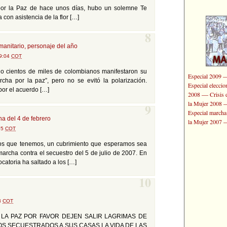
por la Paz de hace unos días, hubo un solemne Te
con asistencia de la flor […]
8
manitario, personaje del año
09:04
COT
ulio cientos de miles de colombianos manifestaron su
Especial 2009
cha por la paz”, pero no se evitó la polarización.
Especial elecci
por el acuerdo […]
—
2008
Crisis 
la Mujer 2008
9
Especial marcha
a del 4 de febrero
la Mujer 2007
55
COT
rsos que tenemos, un cubrimiento que esperamos sea
archa contra el secuestro del 5 de julio de 2007. En
ocatoria ha saltado a los […]
10
13
COT
 LA PAZ POR FAVOR DEJEN SALIR LAGRIMAS DE
OS SECUESTRADOS A SUS CASAS LA VIDA DE LAS