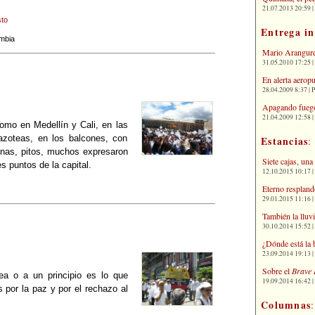
21.07.2013 20:59 | 
to
Entrega i
mbia
Mario Arangure
31.05.2010 17:25 |
En alerta aerop
28.04.2009 8:37 | 
Apagando fuego
21.04.2009 12:58 
mo en Medellín y Cali, en las
azoteas, en los balcones, con
Estancias
:
gnas, pitos, muchos expresaron
Siete cajas, una
es puntos de la capital.
12.10.2015 10:17 | 
Eterno respland
29.01.2015 11:16 | 
También la lluv
30.10.2014 15:52 | 
¿Dónde está la 
23.09.2014 19:13 | 
Sobre el
Brave 
a o a un principio es lo que
19.09.2014 16:42 | 
 por la paz y por el rechazo al
Columnas