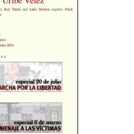
by
Roy Tanck
and
Luke Morton
requires
Flash
r.
s
rios
anales RSS
les