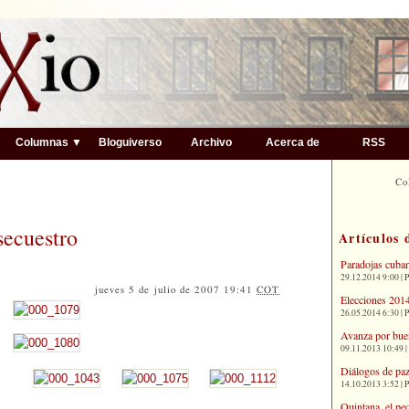
▼
Columnas ▼
Bloguiverso
Archivo
Acerca de
RSS
Co
secuestro
Artículos 
Paradojas cuba
29.12.2014 9:00 | 
jueves 5 de julio de 2007 19:41
COT
Elecciones 2014
26.05.2014 6:30 | 
Avanza por bue
09.11.2013 10:49 |
Diálogos de paz
14.10.2013 3:52 | 
Quintana, el pe