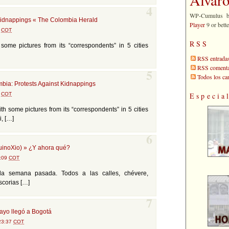
4
WP-Cumulus 
kidnappings « The Colombia Herald
Player
9 or bette
2
COT
RSS
some pictures from its “correspondents” in 5 cities
RSS entrada
RSS comenta
5
Todos los c
mbia: Protests Against Kidnappings
5
COT
Especia
th some pictures from its “correspondents” in 5 cities
i, […]
6
inoXio) » ¿Y ahora qué?
3:09
COT
la semana pasada. Todos a las calles, chévere,
scorias […]
7
ayo llegó a Bogotá
 23:37
COT