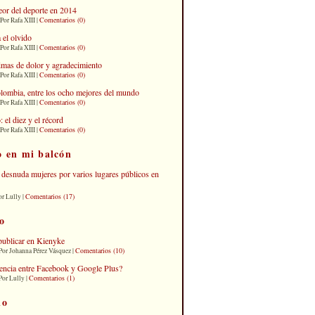
eor del deporte en 2014
Comentarios (0)
Por Rafa XIII |
 el olvido
Comentarios (0)
Por Rafa XIII |
imas de dolor y agradecimiento
Comentarios (0)
Por Rafa XIII |
lombia, entre los ocho mejores del mundo
Comentarios (0)
Por Rafa XIII |
el diez y el récord
Comentarios (0)
Por Rafa XIII |
o en mi balcón
desnuda mujeres por varios lugares públicos en
Comentarios (17)
or Lully |
o
publicar en Kienyke
Comentarios (10)
Por Johanna Pérez Vásquez |
erencia entre Facebook y Google Plus?
Comentarios (1)
Por Lully |
io