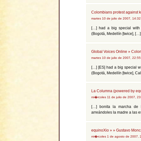
Colombians protest against 
martes 10 de julio de 2007, 14:3
[…] had a big special with 
(Bogotá, Medellín [twice], […]
Global Voices Online » Colo
martes 10 de julio de 2007, 22:5
[…] [ES] had a big special wi
(Bogotá, Medellín [twice], Cal
La Columna (powered by equ
mi�rcoles 11 de julio de 2007, 2
[…] bonita la marcha de 
arreándoles la madre a las e
equinoXio » » Gustavo Monc
mi�rcoles 1 de agosto de 2007,