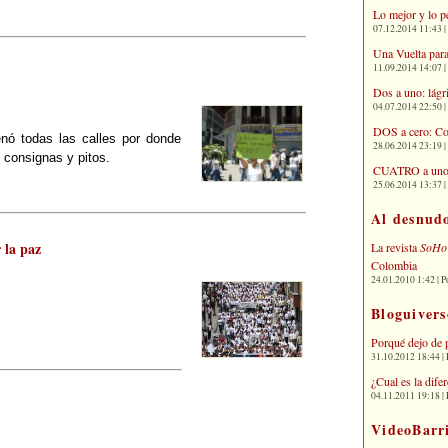
Lo mejor y lo p
07.12.2014 11:43 | 
Una Vuelta para
11.09.2014 14:07 | 
Dos a uno: lágr
04.07.2014 22:50 | 
DOS a cero: Co
enó todas las calles por donde
28.06.2014 23:19 | 
, consignas y pitos.
CUATRO a uno: 
25.06.2014 13:37 | 
Al desnud
 la paz
La revista
SoHo
Colombia
24.01.2010 1:42 | P
Bloguivers
Porqué dejo de 
31.10.2012 18:44 | 
¿Cual es la dif
04.11.2011 19:18 | 
VideoBarr