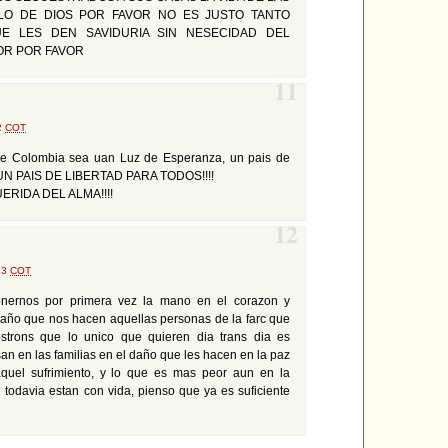
O DE DIOS POR FAVOR NO ES JUSTO TANTO
E LES DEN SAVIDURIA SIN NESECIDAD DEL
OR POR FAVOR
11
42
COT
que Colombia sea uan Luz de Esperanza, un pais de
 UN PAIS DE LIBERTAD PARA TODOS!!!!
ERIDA DEL ALMA!!!!
12
:23
COT
nernos por primera vez la mano en el corazon y
año que nos hacen aquellas personas de la farc que
strons que lo unico que quieren dia trans dia es
n en las familias en el daño que les hacen en la paz
quel sufrimiento, y lo que es mas peor aun en la
 todavia estan con vida, pienso que ya es suficiente