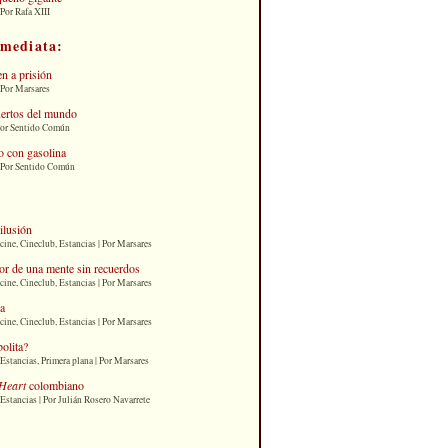
Por Rafa XIII
nmediata:
n a prisión
 Por Marsares
uertos del mundo
Por Sentido Común
 con gasolina
| Por Sentido Común
 ilusión
cine, Cineclub, Estancias | Por Marsares
or de una mente sin recuerdos
cine, Cineclub, Estancias | Por Marsares
ia
cine, Cineclub, Estancias | Por Marsares
bolita?
Estancias, Primera plana | Por Marsares
Heart
colombiano
Estancias | Por Julián Rosero Navarrete
: