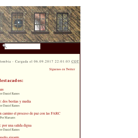
lombia - Cargada el 06.09.2017 22:01:03
COT
Síguenos en Twitter
destacados:
nas
Por Daniel Ramos
: dos bestias y media
Por Daniel Ramos
n camino el proceso de paz con las FARC
 Por Marsares
: por una salida digna
Por Daniel Ramos
queño gigante