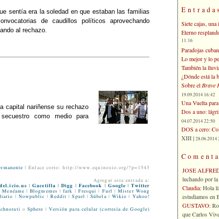
Entrada
ue sentía era la soledad en que estaban las familias
nvocatorias de caudillos políticos aprovechando
Siete cajas, una 
ando al rechazo.
Eterno respland
11:16
Paradojas cuban
Lo mejor y lo p
También la lluvi
¿Dónde está la b
Sobre el
Brave 
19.09.2014 16:42
Una Vuelta para 
a capital nariñense su rechazo
Dos a uno: lágr
 secuestro como medio para
04.07.2014 22:50
DOS a cero: Col
XIII |
28.06.2014 
Comenta
ermanente
| Enlace corto: http://www.equinoxio.org/?p=1543
JOSE ALFRE
luchando por la 
Agregar esta entrada a:
del.icio.us
|
Gacetilla
|
Digg
|
Facebook
|
Google
|
Twitter
Claudia
: Hola l
Menéame
|
Blogmemes
|
fark
|
Fresqui
|
Furl
|
Mister Wong
estudiamos en Bo
iario
|
Nowpublic
|
Reddit
|
Spurl
|
Súbela
|
Wikio
|
Yahoo!
GUSTAVO
: R
chnorati
o
Sphere
|
Versión para celular (cortesía de Google)
que Carlos Vives