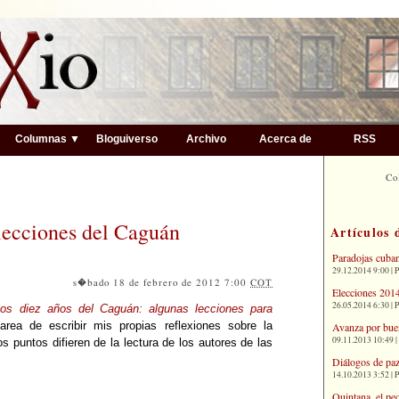
▼
Columnas ▼
Bloguiverso
Archivo
Acerca de
RSS
Co
 lecciones del Caguán
Artículos 
Paradojas cuba
29.12.2014 9:00 | 
s�bado 18 de febrero de 2012 7:00
COT
Elecciones 2014
26.05.2014 6:30 | 
los diez años del Caguán: algunas lecciones para
area de escribir mis propias reflexiones sobre la
Avanza por bue
09.11.2013 10:49 |
s puntos difieren de la lectura de los autores de las
Diálogos de paz
14.10.2013 3:52 | 
Quintana, el pe