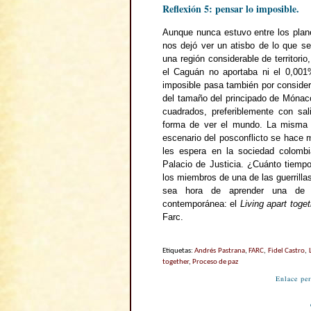
Reflexión 5: pensar lo imposible.
Aunque nunca estuvo entre los plan
nos dejó ver un atisbo de lo que se
una región considerable de territori
el Caguán no aportaba ni el 0,001
imposible pasa también por considerar
del tamaño del principado de Mónaco
cuadrados, preferiblemente con sal
forma de ver el mundo. La misma 
escenario del posconflicto se hace 
les espera en la sociedad colomb
Palacio de Justicia. ¿Cuánto tiemp
los miembros de una de las guerrilla
sea hora de aprender una de l
contemporánea: el
Living apart toget
Farc.
Etiquetas:
Andrés Pastrana
,
FARC
,
Fidel Castro
,
together
,
Proceso de paz
Enlace pe