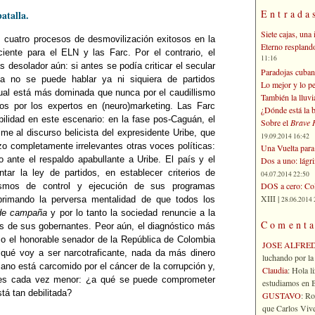
Entrada
batalla.
Siete cajas, una 
s cuatro procesos de desmovilización exitosos en la
Eterno respland
ciente para el ELN y las Farc. Por el contrario, el
11:16
desolador aún: si antes se podía criticar el secular
Paradojas cuban
ía no se puede hablar ya ni siquiera de partidos
Lo mejor y lo p
ctual está más dominada que nunca por el caudillismo
También la lluvi
os por los expertos en (neuro)marketing. Las Farc
¿Dónde está la b
ilidad en este escenario: en la fase pos-Caguán, el
Sobre el
Brave 
me al discurso belicista del expresidente Uribe, que
19.09.2014 16:42
o completamente irrelevantes otras voces políticas:
Una Vuelta para 
 ante el respaldo apabullante a Uribe. El país y el
Dos a uno: lágr
ar la ley de partidos, en establecer criterios de
04.07.2014 22:50
DOS a cero: Col
nismos de control y ejecución de sus programas
XIII |
 primando la perversa mentalidad de que todos los
28.06.2014 
de campaña
y por lo tanto la sociedad renuncie a la
Comenta
dos de sus gobernantes. Peor aún, el diagnóstico más
dio el honorable senador de la República de Colombia
JOSE ALFRE
"qué voy a ser narcotraficante, nada da más dinero
luchando por la 
ano está carcomido por el cáncer de la corrupción y,
Claudia
: Hola l
n es cada vez menor: ¿a qué se puede comprometer
estudiamos en Bo
tá tan debilitada?
GUSTAVO
: R
que Carlos Vives