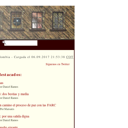
lombia - Cargada el 06.09.2017 21:53:38
COT
Síguenos en Twitter
destacados:
nas
Por Daniel Ramos
: dos bestias y media
Por Daniel Ramos
n camino el proceso de paz con las FARC
 Por Marsares
: por una salida digna
Por Daniel Ramos
queño gigante