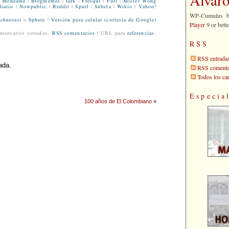
Menéame
|
Blogmemes
|
fark
|
Fresqui
|
Furl
|
Mister Wong
iario
|
Nowpublic
|
Reddit
|
Spurl
|
Súbela
|
Wikio
|
Yahoo!
WP-Cumulus 
chnorati
o
Sphere
|
Versión para celular (cortesía de Google)
Player
9 or bette
mentarios cerrados.
RSS comentarios
| URL para
referencias
.
RSS
RSS entrada
ada.
RSS comenta
Todos los c
Especia
100 años de El Colombiano
»