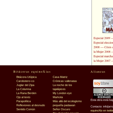
Especial 2009
Especial elecci
—
2008
Crisis 
la Mujer 2008
Especial marcha
la Mujer 2007
Bitácoras equinoXias
Alianzas
Bitácora Utópica
Casa Matriz
Carobotero-co
Crónicas vallenatas
Juglar del Zipa
La noche de los
La Columna
tajalápices
La Rana Berden
My London eye
Ojo al texto
Markota
Esta obra está ba
Parapolítica
Más allá del ecologismo
Reflexiones al desnudo
pequeña padawan
Contacto: info[arr
Sentido Común
Señor Oscuro
equinoXio en twitt