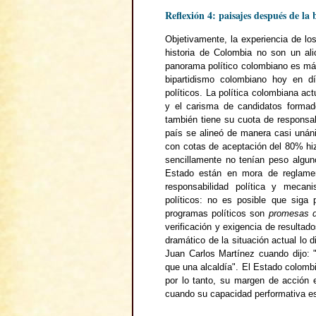
Reflexión 4: paisajes después de la 
Objetivamente, la experiencia de lo
historia de Colombia no son un ali
panorama político colombiano es más 
bipartidismo colombiano hoy en d
políticos. La política colombiana a
y el carisma de candidatos formad
también tiene su cuota de responsab
país se alineó de manera casi unáni
con cotas de aceptación del 80% hiz
sencillamente no tenían peso alguno
Estado están en mora de reglament
responsabilidad política y meca
políticos: no es posible que siga
programas políticos son
promesas 
verificación y exigencia de resulta
dramático de la situación actual lo 
Juan Carlos Martínez cuando dijo: 
que una alcaldía". El Estado colombi
por lo tanto, su margen de acció
cuando su capacidad performativa es