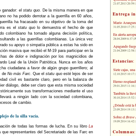
21.07.2013 20:59 | 
o ganador: el
statu quo
. De la misma manera en que
Entrega i
no no ha podido derrotar a la guerrilla en 60 años,
uerrilla ha fracasado en su objetivo de la toma del
Mario Arangure
31.05.2010 17:25 |
erra es el
statu quo
lo demuestra el hecho de que
ado colombiano ha tomado alguna decisión política,
En alerta aerop
28.04.2009 8:37 | 
nsultando a las guerrillas colombianas. La única vez
rado su apoyo o simpatía pública a estas ha sido en
Apagando fuego
ción masiva que recibió el M-19 para participar en la
21.04.2009 12:58 
has de dolor e indignación por los magnicidios de
Estancias
:
rdo Leal de la Unión Patriótica. Nunca en los años
ha ciudadana a favor de algún grupo guerrillero; al
Siete cajas, una
as de
No más Farc
. Que el
statu quo
esté lejos de ser
12.10.2015 10:17 | 
edad civil es bastante claro, pero en la balanza de
Eterno respland
ier diálogo, debe ser claro que esta misma sociedad
29.01.2015 11:16 | 
históricamente sus transformaciones mediante el uso
También la lluv
o llevará a ningún lado con la sociedad colombiana,
30.10.2014 15:52 | 
rocesos de cambio.
¿Dónde está la 
23.09.2014 19:13 | 
lejo de la silla vacía.
Sobre el
Brave 
19.09.2014 16:42 | 
ación de todas las formas de lucha. En su libro
La
Columnas
la que representantes del Secretariado de las Farc en