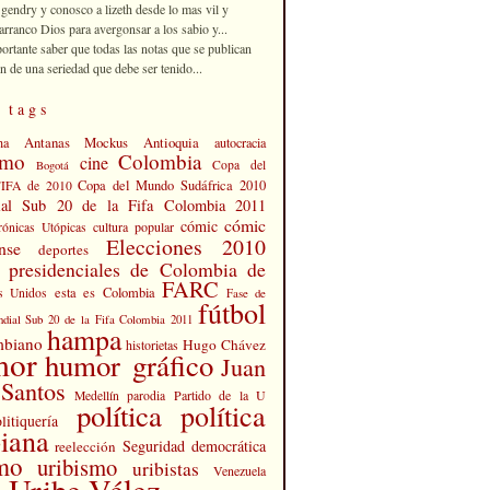
 gendry y conosco a lizeth desde lo mas vil y
rranco Dios para avergonsar a los sabio y...
portante saber que todas las notas que se publican
n de una seriedad que debe ser tenido...
 tags
Antanas Mockus
Antioquia
na
autocracia
smo
Colombia
cine
Copa del
Bogotá
Copa del Mundo Sudáfrica 2010
FIFA de 2010
al Sub 20 de la Fifa Colombia 2011
cómic
cómic
cultura popular
rónicas Utópicas
Elecciones 2010
nse
deportes
s presidenciales de Colombia de
FARC
esta es Colombia
s Unidos
Fase de
fútbol
dial Sub 20 de la Fifa Colombia 2011
hampa
mbiano
Hugo Chávez
historietas
mor
humor gráfico
Juan
Santos
Partido de la U
Medellín
parodia
política
política
litiquería
iana
Seguridad democrática
reelección
smo
uribismo
uribistas
Venezuela
 Uribe Vélez