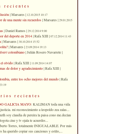
s recientes
ilusión
| Marsares |
12.10.2015 10:17
or de una mente sin recuerdos
| Marsares |
29.01.2015
as
| Daniel Ramos |
29.12.2014 9:00
eor del deporte en 2014
| Rafa XIII |
07.12.2014 11:43
a
| Marsares |
30.10.2014 15:52
olita?
| Marsares |
23.09.2014 19:13
Heart
colombiano
| Julián Rosero Navarrete |
el olvido
| Rafa XIII |
11.09.2014 14:07
imas de dolor y agradecimiento
| Rafa XIII |
ombia, entre los ocho mejores del mundo
| Rafa
23:19
rios recientes
DO GALICIA MAYO
: KALIMAN toda una vida
justicia. mi reconocimiento a leopoldo zea zalas...
izeth soy claudia de pereira la paisa cono me.decían
gota cine y tv ojala te acuerdes...
oberto Torres, totalmente INIGUALABLE. Por más
 ha querido copiar sus canciones y estilo,...