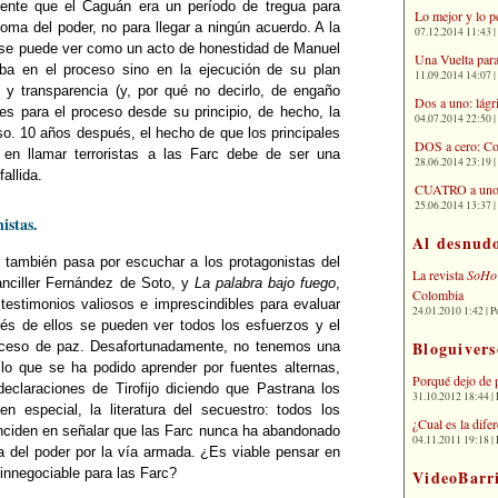
mente que el Caguán era un período de tregua para
Lo mejor y lo p
oma del poder, no para llegar a ningún acuerdo. A la
07.12.2014 11:43 | 
ía se puede ver como un acto de honestidad de Manuel
Una Vuelta para
ba en el proceso sino en la ejecución de su plan
11.09.2014 14:07 | 
o y transparencia (y, por qué no decirlo, de engaño
Dos a uno: lágr
ales para el proceso desde su principio, de hecho, la
04.07.2014 22:50 | 
eso. 10 años después, el hecho de que los principales
DOS a cero: Co
 en llamar terroristas a las Farc debe de ser una
28.06.2014 23:19 | 
allida.
CUATRO a uno: 
25.06.2014 13:37 | 
istas.
Al desnud
s también pasa por escuchar a los protagonistas del
La revista
SoHo
anciller Fernández de Soto, y
La palabra bajo fuego
,
Colombia
testimonios valiosos e imprescindibles para evaluar
24.01.2010 1:42 | P
vés de ellos se pueden ver todos los esfuerzos y el
Bloguivers
oceso de paz. Desafortunadamente, no tenemos una
 lo que se ha podido aprender por fuentes alternas,
Porqué dejo de 
declaraciones de Tirofijo diciendo que Pastrana los
31.10.2012 18:44 | 
en especial, la literatura del secuestro: todos los
¿Cual es la dif
inciden en señalar que las Farc nunca ha abandonado
04.11.2011 19:18 | 
a del poder por la vía armada. ¿Es viable pensar en
innegociable para las Farc?
VideoBarr