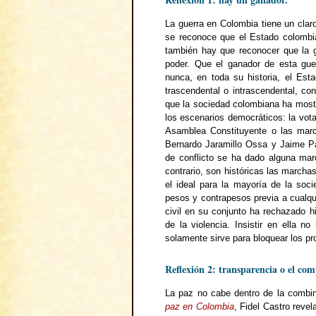
La guerra en Colombia tiene un clar
se reconoce que el Estado colombia
también hay que reconocer que la g
poder. Que el ganador de esta gu
nunca, en toda su historia, el Est
trascendental o intrascendental, co
que la sociedad colombiana ha most
los escenarios democráticos: la vota
Asamblea Constituyente o las marc
Bernardo Jaramillo Ossa y Jaime Pa
de conflicto se ha dado alguna marc
contrario, son históricas las march
el ideal para la mayoría de la soci
pesos y contrapesos previa a cualqu
civil en su conjunto ha rechazado 
de la violencia. Insistir en ella n
solamente sirve para bloquear los p
Reflexión 2: transparencia o el comp
La paz no cabe dentro de la combin
paz en Colombia
, Fidel Castro reve