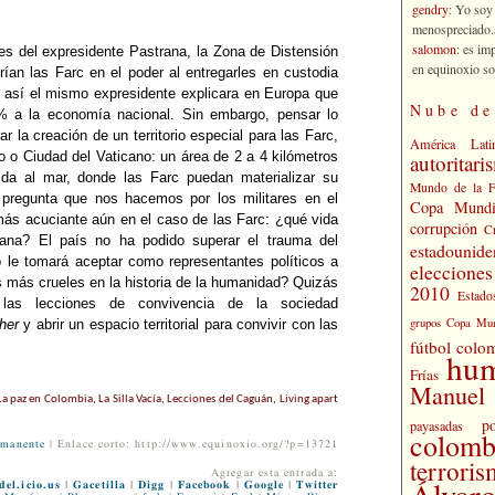
gendry
: Yo soy
menospreciado.a
salomon
: es im
es del expresidente Pastrana, la Zona de Distensión
en equinoxio so
rían las Farc en el poder al entregarles en custodia
o, así el mismo expresidente explicara en Europa que
Nube de
% a la economía nacional. Sin embargo, pensar lo
 la creación de un territorio especial para las Farc,
América Lati
 o Ciudad del Vaticano: un área de 2 a 4 kilómetros
autoritari
ida al mar, donde las Farc puedan materializar su
Mundo de la 
pregunta que nos hacemos por los militares en el
Copa Mundi
más acuciante aún en el caso de las Farc: ¿qué vida
corrupción
C
iana? El país no ha podido superar el trauma del
estadounide
o le tomará aceptar como representantes políticos a
eleccione
s más crueles en la historia de la humanidad? Quizás
2010
Estado
as lecciones de convivencia de la sociedad
grupos Copa Mun
her
y abrir un espacio territorial para convivir con las
fútbol colo
hu
Frías
Manuel 
La paz en Colombia
,
La Silla Vacía
,
Lecciones del Caguán
,
Living apart
po
payasadas
colomb
rmanente
| Enlace corto: http://www.equinoxio.org/?p=13721
terrori
Agregar esta entrada a:
Álvaro
del.icio.us
|
Gacetilla
|
Digg
|
Facebook
|
Google
|
Twitter