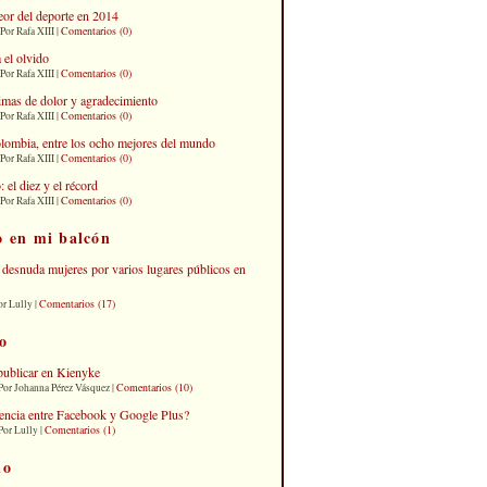
eor del deporte en 2014
Comentarios (0)
Por Rafa XIII |
 el olvido
Comentarios (0)
Por Rafa XIII |
imas de dolor y agradecimiento
Comentarios (0)
Por Rafa XIII |
lombia, entre los ocho mejores del mundo
Comentarios (0)
Por Rafa XIII |
el diez y el récord
Comentarios (0)
Por Rafa XIII |
o en mi balcón
desnuda mujeres por varios lugares públicos en
Comentarios (17)
or Lully |
o
publicar en Kienyke
Comentarios (10)
Por Johanna Pérez Vásquez |
erencia entre Facebook y Google Plus?
Comentarios (1)
Por Lully |
io