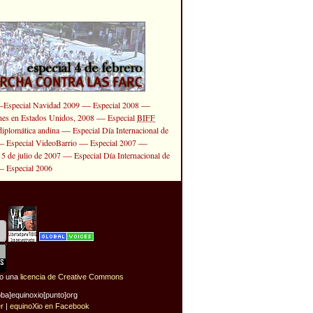
—
—
—
Especial Navidad 2009
Especial 2008
—
ones en Estados Unidos, 2008
Especial
BIFF
—
diplomática andina
Especial Día Internacional de
—
—
—
Especial VideoBarrio
Especial 2007
—
 5 de julio de 2007
Especial Día Internacional de
—
Especial 2006
jo una
licencia de Creative Commons
oba]equinoxio[punto]org
er
|
equinoXio en Facebook