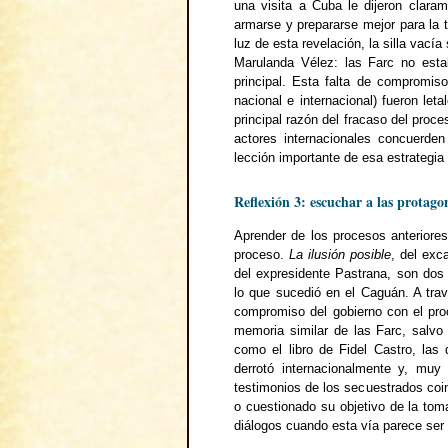
una visita a Cuba le dijeron clara
armarse y prepararse mejor para la t
luz de esta revelación, la silla vac
Marulanda Vélez: las Farc no esta
principal. Esta falta de compromis
nacional e internacional) fueron let
principal razón del fracaso del proc
actores internacionales concuerden
lección importante de esa estrategia f
Reflexión 3: escuchar a las protagon
Aprender de los procesos anteriore
proceso.
La ilusión posible
, del exc
del expresidente Pastrana, son dos 
lo que sucedió en el Caguán. A tra
compromiso del gobierno con el pr
memoria similar de las Farc, salvo
como el libro de Fidel Castro, las 
derrotó internacionalmente y, muy 
testimonios de los secuestrados co
o cuestionado su objetivo de la tom
diálogos cuando esta vía parece ser 