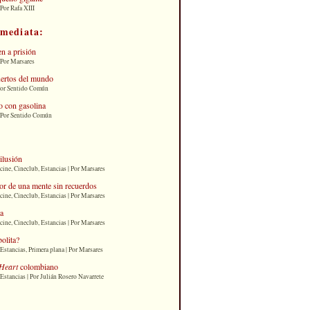
Por Rafa XIII
nmediata:
n a prisión
 Por Marsares
uertos del mundo
Por Sentido Común
 con gasolina
| Por Sentido Común
 ilusión
cine, Cineclub, Estancias | Por Marsares
or de una mente sin recuerdos
cine, Cineclub, Estancias | Por Marsares
ia
cine, Cineclub, Estancias | Por Marsares
bolita?
Estancias, Primera plana | Por Marsares
Heart
colombiano
Estancias | Por Julián Rosero Navarrete
: