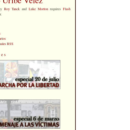
by
Roy Tanck
and
Luke Morton
requires
Flash
r.
s
rios
anales RSS
les