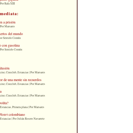
Por Rafa XIII
nmediata:
n a prisión
 Por Marsares
uertos del mundo
Por Sentido Común
 con gasolina
| Por Sentido Común
 ilusión
cine, Cineclub, Estancias | Por Marsares
or de una mente sin recuerdos
cine, Cineclub, Estancias | Por Marsares
ia
cine, Cineclub, Estancias | Por Marsares
bolita?
Estancias, Primera plana | Por Marsares
Heart
colombiano
Estancias | Por Julián Rosero Navarrete
: