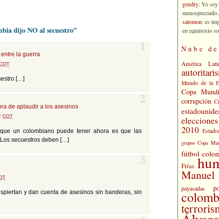
gendry
: Yo soy
menospreciado.a
salomon
: es im
bia dijo NO al secuestro”
en equinoxio so
1
Nube de
 entre la guerra
América Lati
COT
autoritari
estro […]
Mundo de la 
Copa Mundi
2
corrupción
C
ra de aplaudir a los asesinos
estadounide
02
COT
eleccione
2010
Estado
e que un colombiano puede tener ahora es que las
 Los secuestros deben […]
grupos Copa Mun
fútbol colo
hu
3
Frías
Manuel 
OT
po
payasadas
colomb
piertan y dan cuenta de asesinos sin banderas, sin
terrori
Álvaro