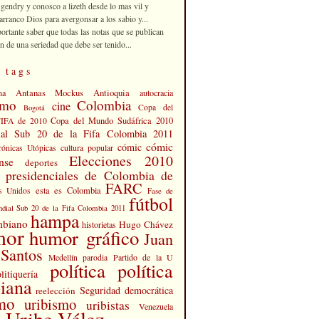
 gendry y conosco a lizeth desde lo mas vil y
rranco Dios para avergonsar a los sabio y...
portante saber que todas las notas que se publican
n de una seriedad que debe ser tenido...
 tags
Antanas Mockus
Antioquia
na
autocracia
smo
Colombia
cine
Copa del
Bogotá
Copa del Mundo Sudáfrica 2010
FIFA de 2010
al Sub 20 de la Fifa Colombia 2011
cómic
cómic
cultura popular
rónicas Utópicas
Elecciones 2010
nse
deportes
s presidenciales de Colombia de
FARC
esta es Colombia
s Unidos
Fase de
fútbol
dial Sub 20 de la Fifa Colombia 2011
hampa
mbiano
Hugo Chávez
historietas
mor
humor gráfico
Juan
Santos
Partido de la U
Medellín
parodia
política
política
litiquería
iana
Seguridad democrática
reelección
smo
uribismo
uribistas
Venezuela
 Uribe Vélez