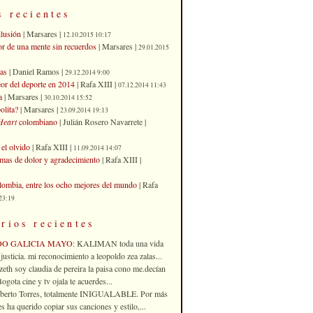
s recientes
ilusión
| Marsares |
12.10.2015 10:17
or de una mente sin recuerdos
| Marsares |
29.01.2015
as
| Daniel Ramos |
29.12.2014 9:00
eor del deporte en 2014
| Rafa XIII |
07.12.2014 11:43
a
| Marsares |
30.10.2014 15:52
olita?
| Marsares |
23.09.2014 19:13
Heart
colombiano
| Julián Rosero Navarrete |
el olvido
| Rafa XIII |
11.09.2014 14:07
imas de dolor y agradecimiento
| Rafa XIII |
ombia, entre los ocho mejores del mundo
| Rafa
23:19
rios recientes
DO GALICIA MAYO
: KALIMAN toda una vida
justicia. mi reconocimiento a leopoldo zea zalas...
izeth soy claudia de pereira la paisa cono me.decían
gota cine y tv ojala te acuerdes...
oberto Torres, totalmente INIGUALABLE. Por más
 ha querido copiar sus canciones y estilo,...