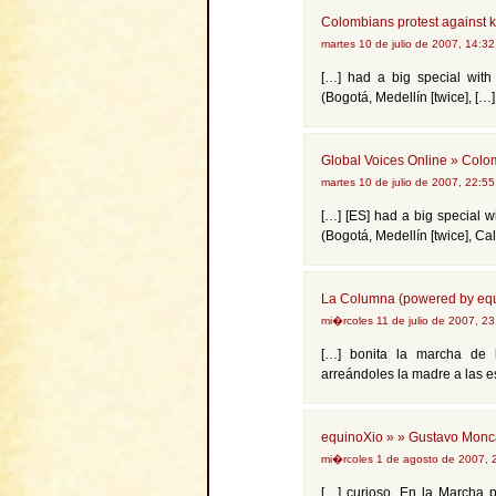
Colombians protest against 
martes 10 de julio de 2007, 14:3
[…] had a big special with 
(Bogotá, Medellín [twice], […]
Global Voices Online » Colo
martes 10 de julio de 2007, 22:5
[…] [ES] had a big special wi
(Bogotá, Medellín [twice], Cal
La Columna (powered by equ
mi�rcoles 11 de julio de 2007, 2
[…] bonita la marcha de 
arreándoles la madre a las e
equinoXio » » Gustavo Monc
mi�rcoles 1 de agosto de 2007,
[…] curioso. En la Marcha 