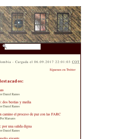
lombia - Cargada el 06.09.2017 22:01:03
COT
Síguenos en Twitter
destacados:
nas
Por Daniel Ramos
: dos bestias y media
Por Daniel Ramos
n camino el proceso de paz con las FARC
 Por Marsares
: por una salida digna
Por Daniel Ramos
queño gigante