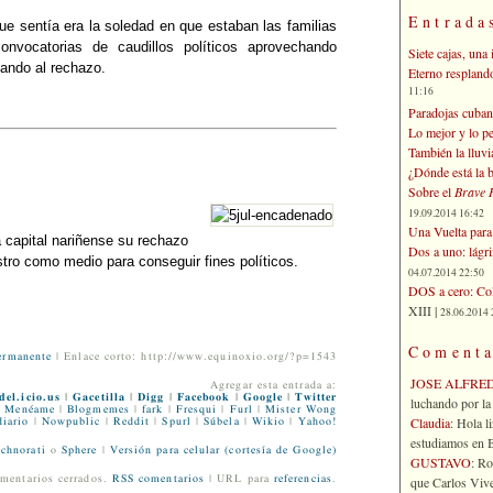
Entrada
ue sentía era la soledad en que estaban las familias
nvocatorias de caudillos políticos aprovechando
Siete cajas, una 
ando al rechazo.
Eterno respland
11:16
Paradojas cuban
Lo mejor y lo p
También la lluvi
¿Dónde está la b
Sobre el
Brave 
19.09.2014 16:42
Una Vuelta para 
 capital nariñense su rechazo
Dos a uno: lágr
stro como medio para conseguir fines políticos.
04.07.2014 22:50
DOS a cero: Col
XIII |
28.06.2014 
Comenta
ermanente
| Enlace corto: http://www.equinoxio.org/?p=1543
JOSE ALFRE
Agregar esta entrada a:
del.icio.us
|
Gacetilla
|
Digg
|
Facebook
|
Google
|
Twitter
luchando por la 
Menéame
|
Blogmemes
|
fark
|
Fresqui
|
Furl
|
Mister Wong
Claudia
: Hola l
iario
|
Nowpublic
|
Reddit
|
Spurl
|
Súbela
|
Wikio
|
Yahoo!
estudiamos en Bo
chnorati
o
Sphere
|
Versión para celular (cortesía de Google)
GUSTAVO
: R
mentarios cerrados.
RSS comentarios
| URL para
referencias
.
que Carlos Vives