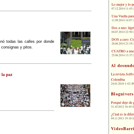
Lo mejor y lo p
07.12.2014 11:43 | 
Una Vuelta para
11.09.2014 14:07 | 
Dos a uno: lágr
04.07.2014 22:50 | 
DOS a cero: Co
enó todas las calles por donde
28.06.2014 23:19 | 
, consignas y pitos.
CUATRO a uno: 
25.06.2014 13:37 | 
Al desnud
 la paz
La revista
SoHo
Colombia
24.01.2010 1:42 | P
Bloguivers
Porqué dejo de 
31.10.2012 18:44 | 
¿Cual es la dif
04.11.2011 19:18 | 
VideoBarr