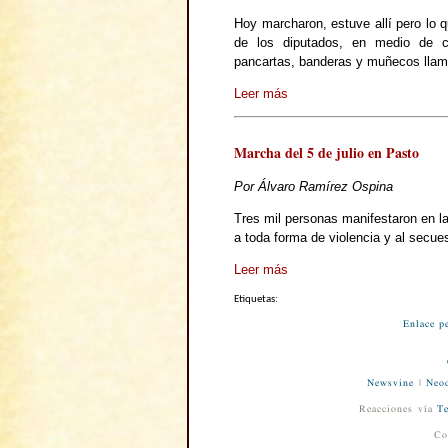
Hoy marcharon, estuve allí pero lo q
de los diputados, en medio de co
pancartas, banderas y muñecos llam
Leer más
Marcha del 5 de julio en Pasto
Por Álvaro Ramírez Ospina
Tres mil personas manifestaron en la
a toda forma de violencia y al secue
Leer más
Etiquetas:
Enlace p
Newsvine
|
Neod
Reacciones vía
Te
Co