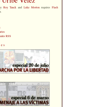
by
Roy Tanck
and
Luke Morton
requires
Flash
r.
s
rios
anales RSS
les