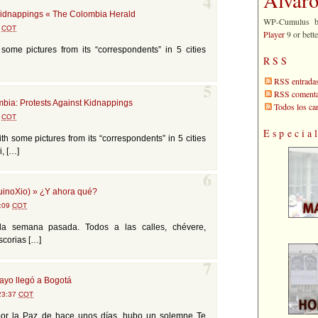
4
kidnappings « The Colombia Herald
WP-Cumulus 
2
COT
Player
9 or bette
some pictures from its “correspondents” in 5 cities
RSS
RSS entrada
5
RSS comenta
mbia: Protests Against Kidnappings
Todos los c
5
COT
Especia
th some pictures from its “correspondents” in 5 cities
i, […]
6
inoXio) » ¿Y ahora qué?
3:09
COT
la semana pasada. Todos a las calles, chévere,
scorias […]
7
ayo llegó a Bogotá
 23:37
COT
por la Paz de hace unos días, hubo un solemne Te