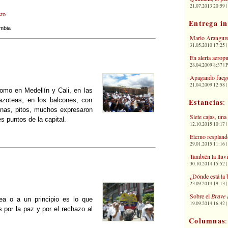
21.07.2013 20:59 | 
to
Entrega i
mbia
Mario Arangure
31.05.2010 17:25 |
En alerta aerop
28.04.2009 8:37 | 
Apagando fuego
21.04.2009 12:58 
mo en Medellín y Cali, en las
azoteas, en los balcones, con
Estancias
:
gnas, pitos, muchos expresaron
Siete cajas, una
es puntos de la capital.
12.10.2015 10:17 | 
Eterno respland
29.01.2015 11:16 | 
También la lluv
30.10.2014 15:52 | 
¿Dónde está la 
23.09.2014 19:13 | 
Sobre el
Brave 
a o a un principio es lo que
19.09.2014 16:42 | 
 por la paz y por el rechazo al
Columnas