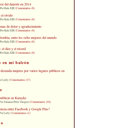
eor del deporte en 2014
Comentarios (0)
Por Rafa XIII |
 el olvido
Comentarios (0)
Por Rafa XIII |
imas de dolor y agradecimiento
Comentarios (0)
Por Rafa XIII |
lombia, entre los ocho mejores del mundo
Comentarios (0)
Por Rafa XIII |
el diez y el récord
Comentarios (0)
Por Rafa XIII |
o en mi balcón
desnuda mujeres por varios lugares públicos en
Comentarios (17)
or Lully |
o
publicar en Kienyke
Comentarios (10)
Por Johanna Pérez Vásquez |
erencia entre Facebook y Google Plus?
Comentarios (1)
Por Lully |
io