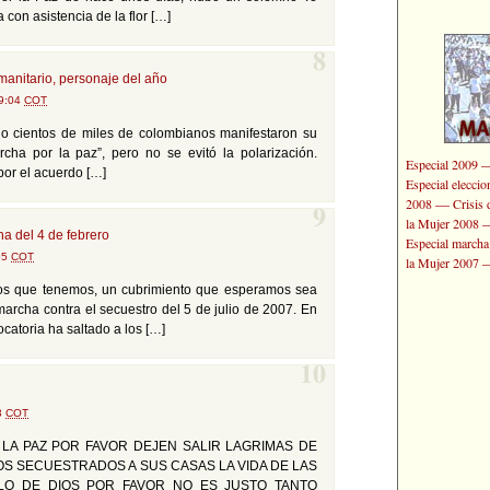
con asistencia de la flor […]
8
manitario, personaje del año
09:04
COT
ulio cientos de miles de colombianos manifestaron su
cha por la paz”, pero no se evitó la polarización.
Especial 2009
por el acuerdo […]
Especial elecci
—
2008
Crisis 
9
la Mujer 2008
a del 4 de febrero
Especial marcha
55
COT
la Mujer 2007
rsos que tenemos, un cubrimiento que esperamos sea
archa contra el secuestro del 5 de julio de 2007. En
ocatoria ha saltado a los […]
10
13
COT
 LA PAZ POR FAVOR DEJEN SALIR LAGRIMAS DE
OS SECUESTRADOS A SUS CASAS LA VIDA DE LAS
O DE DIOS POR FAVOR NO ES JUSTO TANTO