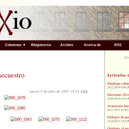
▼
Columnas ▼
Bloguiverso
Archivo
Acerca de
RSS
Co
secuestro
Artículos 
Paradojas cuba
29.12.2014 9:00 | 
jueves 5 de julio de 2007 19:41
COT
Elecciones 2014
26.05.2014 6:30 | 
Avanza por bue
09.11.2013 10:49 |
Diálogos de paz
14.10.2013 3:52 | 
Quintana, el pe