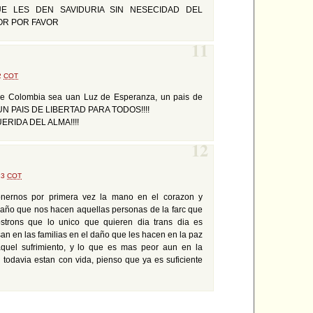
E LES DEN SAVIDURIA SIN NESECIDAD DEL
OR POR FAVOR
11
42
COT
que Colombia sea uan Luz de Esperanza, un pais de
 UN PAIS DE LIBERTAD PARA TODOS!!!!
ERIDA DEL ALMA!!!!
12
:23
COT
nernos por primera vez la mano en el corazon y
año que nos hacen aquellas personas de la farc que
strons que lo unico que quieren dia trans dia es
n en las familias en el daño que les hacen en la paz
quel sufrimiento, y lo que es mas peor aun en la
 todavia estan con vida, pienso que ya es suficiente